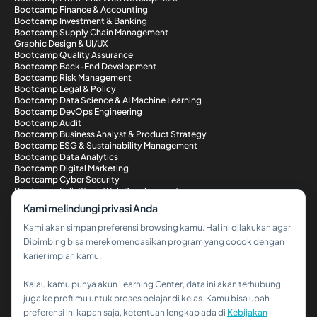
Bootcamp Finance & Accounting
Bootcamp Investment & Banking
Bootcamp Supply Chain Management
Graphic Design & UI/UX
Bootcamp Quality Assurance
Bootcamp Back-End Development
Bootcamp Risk Management
Bootcamp Legal & Policy
Bootcamp Data Science & AI Machine Learning
Bootcamp DevOps Engineering
Bootcamp Audit
Bootcamp Business Analyst & Product Strategy
Bootcamp ESG & Sustainability Management
Bootcamp Data Analytics
Bootcamp Digital Marketing
Bootcamp Cyber Security
Bootcamp Full-Stack Web Development
Metode Pembayaran
Kami melindungi privasi Anda
Kami akan simpan preferensi browsing kamu. Hal ini dilakukan agar
Dibimbing bisa merekomendasikan program yang cocok dengan
karier impian kamu.
Kalau kamu punya akun Learning Center, data ini akan terhubung
Hi!👋
juga ke profilmu untuk proses belajar di kelas. Kamu bisa ubah
preferensi ini kapan saja, ketentuan lengkap ada di
Kebijakan
Kalau kamu butuh bantuan,