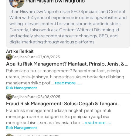
Irhan Hisyam Dwi Nugroho
Irhan Hisyam Dwi Nugroho is an SEO Specialist and Content
Writer with 4 years of experience in optimizing websites and
writing relevant content for various brands and industries.
Currently, I also work as a Content Writer at Dibimbing.id
and actively share content about technology, SEO, and
digital marketing through various platforms.
Artikel Terkait
Farijihan Putri
07/08/2025
Apa Itu Risk Management? Manfaat, Prinsip, Jenis, &
Tips
Pahami apa itu risk management? Pahami manfaat, prinsip
utama, jenis-jenisnya, hingga tips sukses berkarier di bidang
manajemen risiko prof...
read more ....
Risk Management
Farijihan Putri
08/08/2025
Fraud Risk Management: Solusi Cegah & Tangani
Risiko Penipuan Bisnis
Fraud risk management adalah langkah penting untuk
mencegah dan menangani risiko penipuan yang bisa
merugikan bisnis secara finansial dan r...
read more ....
Risk Management