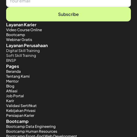
Subscribe
Layanan Karier
Video Course Online
Bootcamp
Webinar Gratis
Layanan Perusahaan
Digital Skill Training
Soft Skill Training
BNSP
Pages
Beranda
Tentang Kami
Mentor
Blog
Afiliasi
Job Portal
Karir
Validasi Sertifikat
Kebijakan Privasi
Persiapan Karier
Bootcamp
Bootcamp Data Engineering
Bootcamp Human Resources
Bootcamp Front-End Web Development