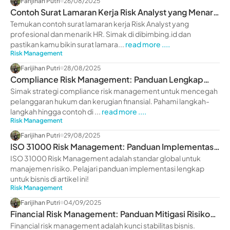
Farijihan Putri
26/08/2025
Contoh Surat Lamaran Kerja Risk Analyst yang Menarik
HR (2025)
Temukan contoh surat lamaran kerja Risk Analyst yang
profesional dan menarik HR. Simak di dibimbing.id dan
pastikan kamu bikin surat lamara...
read more ....
Risk Management
Farijihan Putri
28/08/2025
Compliance Risk Management: Panduan Lengkap
untuk Mencegah Kerugian
Simak strategi compliance risk management untuk mencegah
pelanggaran hukum dan kerugian finansial. Pahami langkah-
langkah hingga contoh di ...
read more ....
Risk Management
Farijihan Putri
29/08/2025
ISO 31000 Risk Management: Panduan Implementasi
Standar Manajemen Risiko Global
ISO 31000 Risk Management adalah standar global untuk
manajemen risiko. Pelajari panduan implementasi lengkap
untuk bisnis di artikel ini!
Risk Management
Farijihan Putri
04/09/2025
Financial Risk Management: Panduan Mitigasi Risiko
Keuangan Bisnis
Financial risk management adalah kunci stabilitas bisnis.