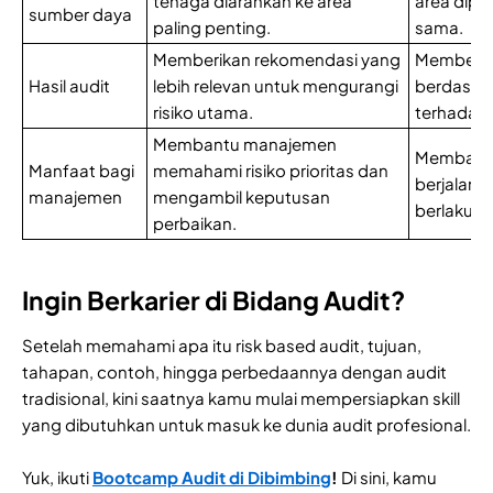
tenaga diarahkan ke area
area dipe
sumber daya
paling penting.
sama.
Memberikan rekomendasi yang
Memberik
Hasil audit
lebih relevan untuk mengurangi
berdasar
risiko utama.
terhadap 
Membantu manajemen
Membantu
Manfaat bagi
memahami risiko prioritas dan
berjalan 
manajemen
mengambil keputusan
berlaku.
perbaikan.
Ingin Berkarier di Bidang Audit?
Setelah memahami apa itu risk based audit, tujuan,
tahapan, contoh, hingga perbedaannya dengan audit
tradisional, kini saatnya kamu mulai mempersiapkan skill
yang dibutuhkan untuk masuk ke dunia audit profesional.
Yuk, ikuti
Bootcamp Audit di Dibimbing
!
Di sini, kamu