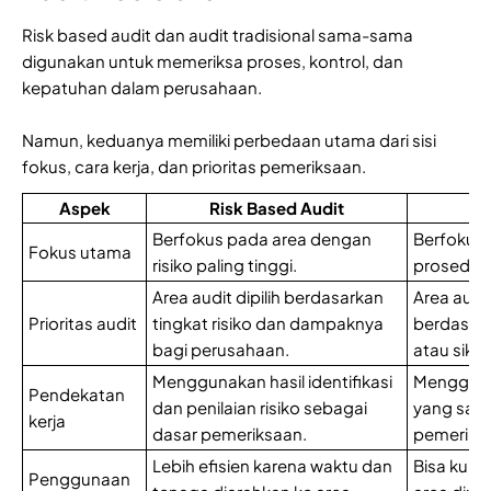
Risk based audit dan audit tradisional sama-sama
digunakan untuk memeriksa proses, kontrol, dan
kepatuhan dalam perusahaan.
Namun, keduanya memiliki perbedaan utama dari sisi
fokus, cara kerja, dan prioritas pemeriksaan.
Aspek
Risk Based Audit
A
Berfokus pada area dengan
Berfokus
Fokus utama
risiko paling tinggi.
prosedur 
Area audit dipilih berdasarkan
Area audi
Prioritas audit
tingkat risiko dan dampaknya
berdasark
bagi perusahaan.
atau sikl
Menggunakan hasil identifikasi
Mengguna
Pendekatan
dan penilaian risiko sebagai
yang sam
kerja
dasar pemeriksaan.
pemeriks
Lebih efisien karena waktu dan
Bisa kuran
Penggunaan