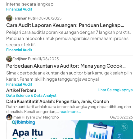
internal secara lengkap.
Financial Audit
Farijihan Putri
08/08/2025
Cara Audit Laporan Keuangan: Panduan Lengkap
untuk Pemula
Pelajari cara audit laporan keuangan dengan 7 langkah praktis.
Panduan ini cocok untuk pemula agar bisa memahami proses
secara efektif.
Financial Audit
Farijihan Putri
11/08/2025
Perbedaan Akuntan vs Auditor: Mana yang Cocok
Buatmu?
Simak perbedaan akuntan dan auditor biar kamu gak salah pilih
karier. Pahami skill hingga tanggung jawabnya!
Financial Audit
Artikel Terbaru
Lihat Selengkapnya
Data Science & Data Analyst
Data Kuantitatif Adalah: Pengertian, Jenis, Contoh
Data kuantitatif adalah data berbentuk angka yang dapat dihitung dan
dianalisis. Kenali pengertian,...
read more...
Irhan Hisyam Dwi Nugroho
06/08/2026