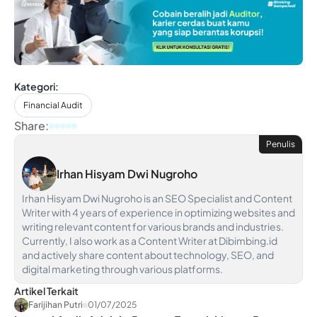
Kategori:
Financial Audit
Share:
Penulis
Irhan Hisyam Dwi Nugroho
Irhan Hisyam Dwi Nugroho is an SEO Specialist and Content
Writer with 4 years of experience in optimizing websites and
writing relevant content for various brands and industries.
Currently, I also work as a Content Writer at Dibimbing.id
and actively share content about technology, SEO, and
digital marketing through various platforms.
Artikel Terkait
Farijihan Putri
01/07/2025