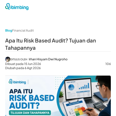
Blog
Financial Audit
Apa Itu Risk Based Audit? Tujuan dan
Tahapannya
Irhan Hisyam Dwi Nugroho
DITULIS OLEH
Dibuat pada 15 Jun 2026
106
Diubah pada 6 Agt 2026