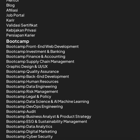
Mentor
Blog
Afiliasi
Job Portal
Karir
Validasi Sertifikat
Kebijakan Privasi
Persiapan Karier
Bootcamp
Bootcamp Front-End Web Development
Bootcamp Investment & Banking
Bootcamp Finance & Accounting
Bootcamp Supply Chain Management
Graphic Design & UI/UX
Bootcamp Quality Assurance
Bootcamp Back-End Development
Bootcamp Human Resources
Bootcamp Data Engineering
Bootcamp Risk Management
Bootcamp Legal & Policy
Bootcamp Data Science & AI Machine Learning
Bootcamp DevOps Engineering
Bootcamp Audit
Bootcamp Business Analyst & Product Strategy
Bootcamp ESG & Sustainability Management
Bootcamp Data Analytics
Bootcamp Digital Marketing
Bootcamp Cyber Security