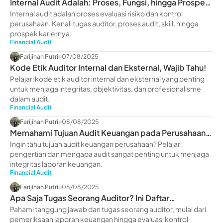
Internal Audit Adalah: Proses, Fungsi, hingga Prospek
Karier
Internal audit adalah proses evaluasi risiko dan kontrol
perusahaan. Kenali tugas auditor, proses audit, skill, hingga
prospek kariernya.
Financial Audit
Farijihan Putri
07/08/2025
Kode Etik Auditor Internal dan Eksternal, Wajib Tahu!
Pelajari kode etik auditor internal dan eksternal yang penting
untuk menjaga integritas, objektivitas, dan profesionalisme
dalam audit.
Financial Audit
Farijihan Putri
08/08/2025
Memahami Tujuan Audit Keuangan pada Perusahaan,
Lengkap!
Ingin tahu tujuan audit keuangan perusahaan? Pelajari
pengertian dan mengapa audit sangat penting untuk menjaga
integritas laporan keuangan.
Financial Audit
Farijihan Putri
08/08/2025
Apa Saja Tugas Seorang Auditor? Ini Daftar
Lengkapnya
Pahami tanggung jawab dan tugas seorang auditor, mulai dari
pemeriksaan laporan keuangan hingga evaluasi kontrol