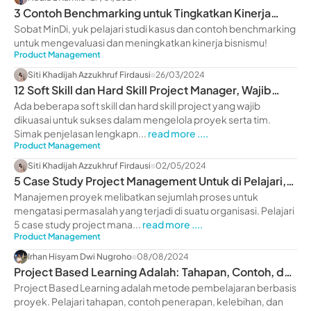
3 Contoh Benchmarking untuk Tingkatkan Kinerja
Bisnis
Sobat MinDi, yuk pelajari studi kasus dan contoh benchmarking
untuk mengevaluasi dan meningkatkan kinerja bisnismu!
Product Management
Siti Khadijah Azzukhruf Firdausi
26/03/2024
12 Soft Skill dan Hard Skill Project Manager, Wajib
Dikuasai
Ada beberapa soft skill dan hard skill project yang wajib
dikuasai untuk sukses dalam mengelola proyek serta tim.
Simak penjelasan lengkapn...
read more ....
Product Management
Siti Khadijah Azzukhruf Firdausi
02/05/2024
5 Case Study Project Management Untuk di Pelajari,
Yuk Baca!
Manajemen proyek melibatkan sejumlah proses untuk
mengatasi permasalah yang terjadi di suatu organisasi. Pelajari
5 case study project mana...
read more ....
Product Management
Irhan Hisyam Dwi Nugroho
08/08/2024
Project Based Learning Adalah: Tahapan, Contoh, dan
Manfaat
Project Based Learning adalah metode pembelajaran berbasis
proyek. Pelajari tahapan, contoh penerapan, kelebihan, dan