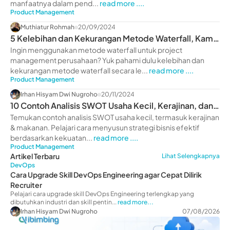
manfaatnya dalam pend...
read more ....
Product Management
Muthiatur Rohmah
20/09/2024
5 Kelebihan dan Kekurangan Metode Waterfall, Kamu
Wajib Tahu!
Ingin menggunakan metode waterfall untuk project
management perusahaan? Yuk pahami dulu kelebihan dan
kekurangan metode waterfall secara le...
read more ....
Product Management
Irhan Hisyam Dwi Nugroho
20/11/2024
10 Contoh Analisis SWOT Usaha Kecil, Kerajinan, dan
Makanan
Temukan contoh analisis SWOT usaha kecil, termasuk kerajinan
& makanan. Pelajari cara menyusun strategi bisnis efektif
berdasarkan kekuatan...
read more ....
Product Management
Artikel Terbaru
Lihat Selengkapnya
DevOps
Cara Upgrade Skill DevOps Engineering agar Cepat Dilirik
Recruiter
Pelajari cara upgrade skill DevOps Engineering terlengkap yang
dibutuhkan industri dan skill pentin...
read more...
Irhan Hisyam Dwi Nugroho
07/08/2026