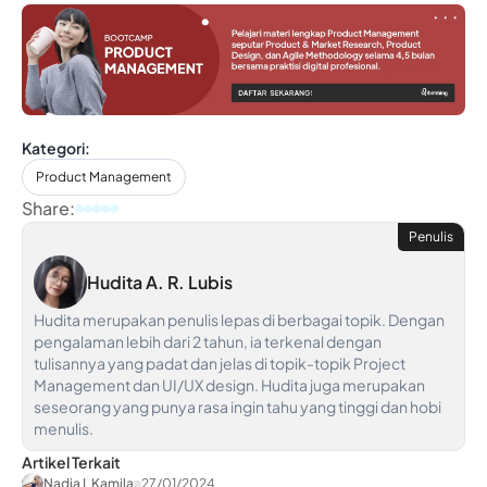
Kategori:
Product Management
Share:
Penulis
Hudita A. R. Lubis
Hudita merupakan penulis lepas di berbagai topik. Dengan
pengalaman lebih dari 2 tahun, ia terkenal dengan
tulisannya yang padat dan jelas di topik-topik Project
Management dan UI/UX design. Hudita juga merupakan
seseorang yang punya rasa ingin tahu yang tinggi dan hobi
menulis.
Artikel Terkait
Nadia L Kamila
27/01/2024