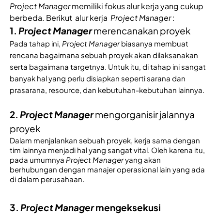
Project Manager
memiliki fokus alur kerja yang cukup 
berbeda. Berikut 
alur kerja 
Project Manager
:
1. 
Project Manager
merencanakan proyek
Pada tahap ini, 
Project Manager
 biasanya membuat 
rencana bagaimana sebuah proyek akan dilaksanakan 
serta bagaimana targetnya. Untuk itu, di tahap ini sangat 
banyak hal yang perlu disiapkan seperti sarana dan 
prasarana, resource, dan kebutuhan-kebutuhan lainnya.
2
. 
Project Manager
mengorganisir jalannya
proyek
Dalam menjalankan sebuah proyek, kerja sama dengan 
tim lainnya menjadi hal yang sangat vital. Oleh karena itu, 
pada umumnya 
Project Manager
 yang akan 
berhubungan dengan manajer operasional lain yang ada 
di dalam perusahaan. 
3.
 Project Manager 
mengeksekusi