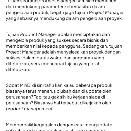
Tujuan seorang 
Product Manager
 haruslah memenuhi 
dan mendukung parameter keberhasilan dalam 
pengelolaan produk, begitu juga tujuan 
Project Manager
yang sebaiknya mendukung dalam pengelolaan pro
yek. 
Tujuan 
Product Manager
 adalah menciptakan dan 
mengelola produk yang sukses secara bisnis dan 
memberikan nilai kepada pengguna. Sedangkan, 
tujuan 
Project Manager
adalah menyelesaikan proyek dengan 
sukses, dalam batas waktu dan anggaran yang 
ditetapkan, serta mencapai tujuan yang telah 
ditetapkan.
Sobat MinDi di sini tahu kan kalau beberapa produk 
biasanya terus menerus diubah dan di update oleh 
perusahaan? Tapi tau gak sih itu kerjaan siapa di 
perusahaan? Biasanya hal tersebut dikerjakan oleh 
product management
. 
Memperbaiki kegagalan dengan cara mengupdate 
sebuah produk merupakan salah satu 
parameter 