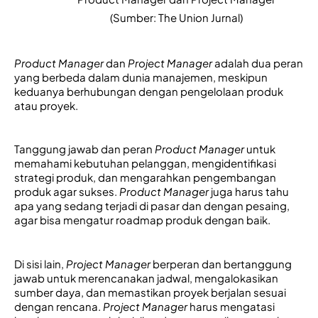
(Sumber: The Union Jurnal)
Product Manager
 dan 
Project Manager
 adalah dua peran 
yang berbeda dalam dunia manajemen, meskipun 
keduanya berhubungan dengan pengelolaan produk 
atau proyek. 
Tanggung jawa
b dan
peran
Product Manager
untuk
memahami kebutuhan pelanggan, mengidentifikasi
strategi produk, dan mengarahkan pengembangan
produk agar sukses.
Product Manager
juga harus tahu
apa yang sedang terjadi di pasar dan dengan pesaing,
agar bisa mengatur roadmap produk dengan baik.
Di sisi lain, 
Project Manager
 berperan 
dan bertanggung 
jawab untuk merencanakan jadwal, mengalokasikan 
sumber daya, dan memastikan proyek berj
alan sesuai 
dengan rencana. 
Project Manager
 harus mengatasi 