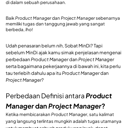
di dalam sebuah perusahaan. 
Baik 
Product Manager
 dan 
Project Manager
 sebenarnya 
memiliki tugas dan tanggung jawab yang sangat 
berbeda, 
lho
!
Udah penasaran belum 
nih
, Sobat MinDi? Tapi 
sebelum MinDi ajak kamu simak penjelasan mengenai 
perbedaan 
Product Manager
 dan 
Project Manager
serta bagaimana pekerjaannya di bawah ini, kita perlu 
tau terlebih dahulu apa itu 
Product Manager
 dan 
Project Manager
?
Perbedaan Definisi antara
P
roduct 
Manager
 dan 
Project Manager
? 
Ketika membicarakan
Product Manager
, satu kalimat
yang langsung terlintas mungkin adalah tugas utamanya
untuk
membuat sebuah produk yang layak, dapat