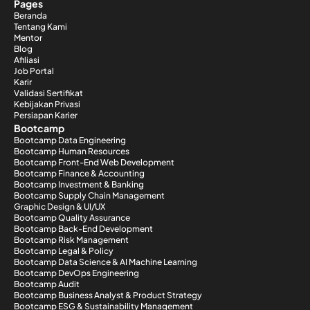
Pages
Beranda
Tentang Kami
Mentor
Blog
Afiliasi
Job Portal
Karir
Validasi Sertifikat
Kebijakan Privasi
Persiapan Karier
Bootcamp
Bootcamp Data Engineering
Bootcamp Human Resources
Bootcamp Front-End Web Development
Bootcamp Finance & Accounting
Bootcamp Investment & Banking
Bootcamp Supply Chain Management
Graphic Design & UI/UX
Bootcamp Quality Assurance
Bootcamp Back-End Development
Bootcamp Risk Management
Bootcamp Legal & Policy
Bootcamp Data Science & AI Machine Learning
Bootcamp DevOps Engineering
Bootcamp Audit
Bootcamp Business Analyst & Product Strategy
Bootcamp ESG & Sustainability Management