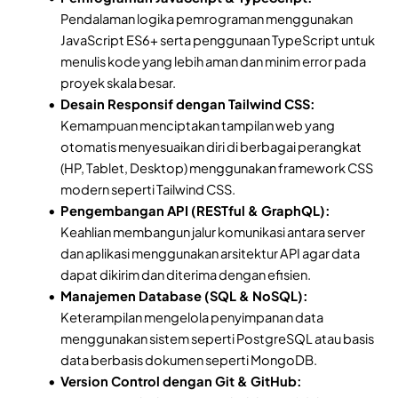
Pendalaman logika pemrograman menggunakan
JavaScript ES6+ serta penggunaan TypeScript untuk
menulis kode yang lebih aman dan minim error pada
proyek skala besar.
Desain Responsif dengan Tailwind CSS:
Kemampuan menciptakan tampilan web yang
otomatis menyesuaikan diri di berbagai perangkat
(HP, Tablet, Desktop) menggunakan framework CSS
modern seperti Tailwind CSS.
Pengembangan API (RESTful & GraphQL):
Keahlian membangun jalur komunikasi antara server
dan aplikasi menggunakan arsitektur API agar data
dapat dikirim dan diterima dengan efisien.
Manajemen Database (SQL & NoSQL):
Keterampilan mengelola penyimpanan data
menggunakan sistem seperti PostgreSQL atau basis
data berbasis dokumen seperti MongoDB.
Version Control dengan Git & GitHub: