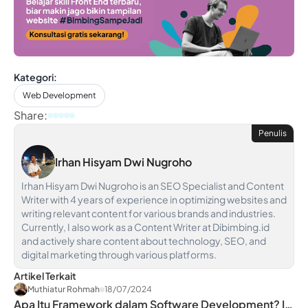
Kategori:
Web Development
Share:
Penulis
Irhan Hisyam Dwi Nugroho
Irhan Hisyam Dwi Nugroho is an SEO Specialist and Content
Writer with 4 years of experience in optimizing websites and
writing relevant content for various brands and industries.
Currently, I also work as a Content Writer at Dibimbing.id
and actively share content about technology, SEO, and
digital marketing through various platforms.
Artikel Terkait
Muthiatur Rohmah
18/07/2024
Apa Itu Framework dalam Software Development? Ini