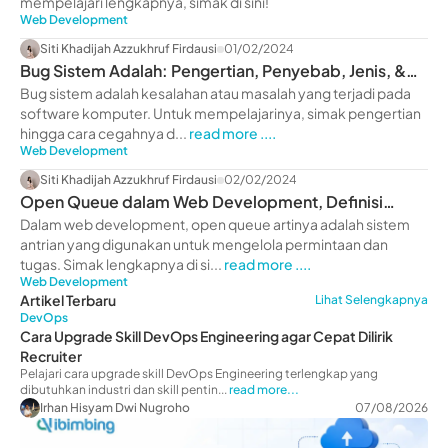
mempelajari lengkapnya, simak di sini!
Web Development
Siti Khadijah Azzukhruf Firdausi
01/02/2024
Bug Sistem Adalah: Pengertian, Penyebab, Jenis, &
Cara Cegah
Bug sistem adalah kesalahan atau masalah yang terjadi pada
software komputer. Untuk mempelajarinya, simak pengertian
hingga cara cegahnya d...
read more ....
Web Development
Siti Khadijah Azzukhruf Firdausi
02/02/2024
Open Queue dalam Web Development, Definisi
hingga Fungsinya!
Dalam web development, open queue artinya adalah sistem
antrian yang digunakan untuk mengelola permintaan dan
tugas. Simak lengkapnya di si...
read more ....
Web Development
Artikel Terbaru
Lihat Selengkapnya
DevOps
Cara Upgrade Skill DevOps Engineering agar Cepat Dilirik
Recruiter
Pelajari cara upgrade skill DevOps Engineering terlengkap yang
dibutuhkan industri dan skill pentin...
read more...
Irhan Hisyam Dwi Nugroho
07/08/2026