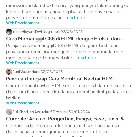
Penjelasannya
ramework adalah struktur dasar yang menyediakan kerangka
kerja untuk mengembangkan aplikasi atau menyelesaikan
proyek tertentu. Yuk pelajar...
read more ....
Web Development
Irhan Hisyam Dwi Nugroho
02/08/2023
Cara Memanggil CSS di HTML dengan Efektif dan
Praktis
Pelajari cara memanggil CSS di HTML dengan efektif dan
praktis agar kamu bisa mengelola kode dengan mudah dan
meningkatkan performa website...
read more ....
Web Development
Suci Wulandari
03/08/2023
Panduan Lengkap Cara Membuat Navbar HTML
Cara membuat navbar HTML secara responsif dan menarik bisa
dipelajari dengan mengikuti langkah demi langkah pada artikel
berikut.
Web Development
Siti Khadijah Azzukhruf Firdausi
30/01/2024
Compiler Adalah: Pengertian, Fungsi, Fase, Jenis, &
Contoh
Compiler adalah program komputer untuk mengubah skrip
dalam bahasa pemrograman ke kode mesin. Untuk