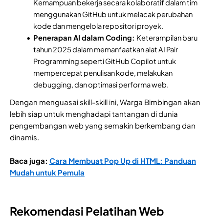
Kemampuan bekerja secara kolaboratif dalam tim
menggunakan GitHub untuk melacak perubahan
kode dan mengelola repositori proyek.
Penerapan AI dalam Coding:
Keterampilan baru
tahun 2025 dalam memanfaatkan alat AI Pair
Programming seperti GitHub Copilot untuk
mempercepat penulisan kode, melakukan
debugging, dan optimasi performa web.
Dengan menguasai skill-skill ini, Warga Bimbingan akan
lebih siap untuk menghadapi tantangan di dunia
pengembangan web yang semakin berkembang dan
dinamis.
Baca juga:
Cara Membuat Pop Up di HTML: Panduan
Mudah untuk Pemula
Rekomendasi Pelatihan Web