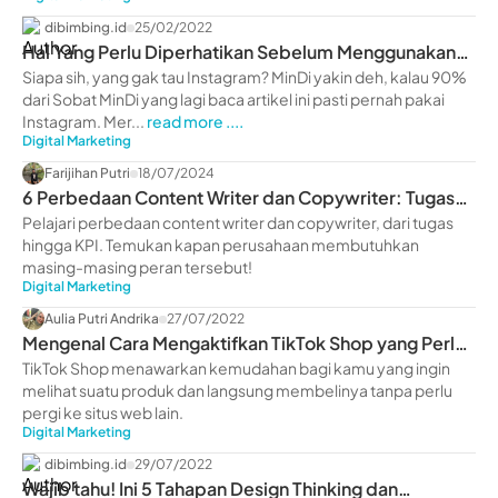
dibimbing.id
25/02/2022
Hal Yang Perlu Diperhatikan Sebelum Menggunakan
IG Ads
Siapa sih, yang gak tau Instagram? MinDi yakin deh, kalau 90%
dari Sobat MinDi yang lagi baca artikel ini pasti pernah pakai
Instagram. Mer...
read more ....
Digital Marketing
Farijihan Putri
18/07/2024
6 Perbedaan Content Writer dan Copywriter: Tugas
hingga KPI
Pelajari perbedaan content writer dan copywriter, dari tugas
hingga KPI. Temukan kapan perusahaan membutuhkan
masing-masing peran tersebut!
Digital Marketing
Aulia Putri Andrika
27/07/2022
Mengenal Cara Mengaktifkan TikTok Shop yang Perlu
Kamu Ketahui
TikTok Shop menawarkan kemudahan bagi kamu yang ingin
melihat suatu produk dan langsung membelinya tanpa perlu
pergi ke situs web lain.
Digital Marketing
dibimbing.id
29/07/2022
Wajib tahu! Ini 5 Tahapan Design Thinking dan