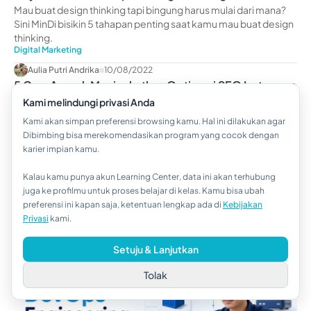
Penerapannya
Mau buat design thinking tapi bingung harus mulai dari mana?
Sini MinDi bisikin 5 tahapan penting saat kamu mau buat design
thinking.
Digital Marketing
Aulia Putri Andrika
10/08/2022
5 Cara Ampuh Meningkatkan Optimasi SEO Instagram
Instagram SEO adalah sebuah proses optimasi konten
Kami melindungi privasi Anda
Instagram. Tujuannya untuk meningkatkan peringkat profil
Kami akan simpan preferensi browsing kamu. Hal ini dilakukan agar
Instagram Anda di hasil Instagr...
read more ....
Dibimbing bisa merekomendasikan program yang cocok dengan
Digital Marketing
karier impian kamu.
Artikel Terbaru
Lihat Selengkapnya
DevOps
Kalau kamu punya akun Learning Center, data ini akan terhubung
Cara Upgrade Skill DevOps Engineering agar Cepat Dilirik
Hi!👋
juga ke profilmu untuk proses belajar di kelas. Kamu bisa ubah
Recruiter
Pelajari cara upgrade skill DevOps Engineering terlengkap yang
preferensi ini kapan saja, ketentuan lengkap ada di
Kebijakan
Kalau kamu butuh bantuan,
dibutuhkan industri dan skill pentin...
read more...
Privasi
kami.
hubungi kami via WhatsApp ya!
Irhan Hisyam Dwi Nugroho
07/08/2026
Setuju & Lanjutkan
Tolak