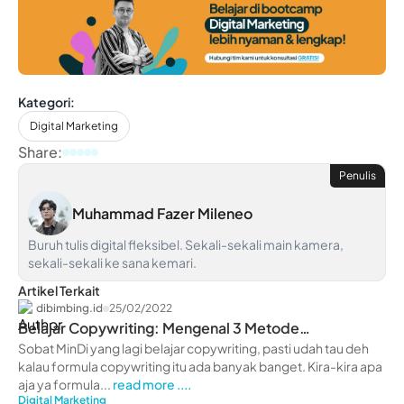
Kategori:
Digital Marketing
Share:
Penulis
Muhammad Fazer Mileneo
Buruh tulis digital fleksibel. Sekali-sekali main kamera,
sekali-sekali ke sana kemari.
Artikel Terkait
dibimbing.id
25/02/2022
Belajar Copywriting: Mengenal 3 Metode
Copywriting Terbaik
Sobat MinDi yang lagi belajar copywriting, pasti udah tau deh
kalau formula copywriting itu ada banyak banget. Kira-kira apa
aja ya formula...
read more ....
Digital Marketing