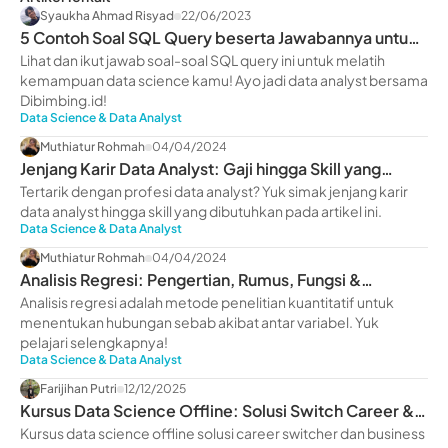
Syaukha Ahmad Risyad
22/06/2023
5 Contoh Soal SQL Query beserta Jawabannya untuk
Pemula
Lihat dan ikut jawab soal-soal SQL query ini untuk melatih
kemampuan data science kamu! Ayo jadi data analyst bersama
Dibimbing.id!
Data Science & Data Analyst
Muthiatur Rohmah
04/04/2024
Jenjang Karir Data Analyst: Gaji hingga Skill yang
Dimiliki
Tertarik dengan profesi data analyst? Yuk simak jenjang karir
data analyst hingga skill yang dibutuhkan pada artikel ini.
Data Science & Data Analyst
Muthiatur Rohmah
04/04/2024
Analisis Regresi: Pengertian, Rumus, Fungsi &
Manfaatnya
Analisis regresi adalah metode penelitian kuantitatif untuk
menentukan hubungan sebab akibat antar variabel. Yuk
pelajari selengkapnya!
Data Science & Data Analyst
Farijihan Putri
12/12/2025
Kursus Data Science Offline: Solusi Switch Career &
Scale Up Bisnis
Kursus data science offline solusi career switcher dan business