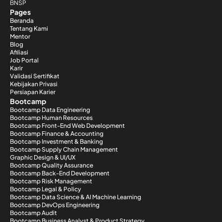
BNSP
Pages
Beranda
Tentang Kami
Mentor
Blog
Afiliasi
Job Portal
Karir
Validasi Sertifikat
Kebijakan Privasi
Persiapan Karier
Bootcamp
Bootcamp Data Engineering
Bootcamp Human Resources
Bootcamp Front-End Web Development
Bootcamp Finance & Accounting
Bootcamp Investment & Banking
Bootcamp Supply Chain Management
Graphic Design & UI/UX
Bootcamp Quality Assurance
Bootcamp Back-End Development
Bootcamp Risk Management
Bootcamp Legal & Policy
Bootcamp Data Science & AI Machine Learning
Bootcamp DevOps Engineering
Bootcamp Audit
Bootcamp Business Analyst & Product Strategy