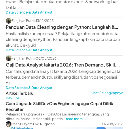
owner. Belajar tatap muka, mentor expert, & networking luas.
Daftar sini!
Data Science & Data Analyst
Farijihan Putri
13/12/2025
Panduan Data Cleaning dengan Python: Langkah &
Contohnya
Hasil analisis kurang sesuai? Pelajari langkah dan contoh data
cleaning dengan Python. Panduan lengkap bikin data rapi dan
akurat. Cek yuk!
Data Science & Data Analyst
Farijihan Putri
06/05/2026
Gaji Data Analyst Jakarta 2026: Tren Demand, Skill, &
Prospek Karier
Cari tahu gaji data analyst Jakarta 2026! Lengkap dengan data
terbaru, demand industri, skill yang dicari, dan tips negosiasi
gaji.
Data Science & Data Analyst
Artikel Terbaru
Lihat Selengkapnya
DevOps
Cara Upgrade Skill DevOps Engineering agar Cepat Dilirik
Recruiter
Pelajari cara upgrade skill DevOps Engineering terlengkap yang
dibutuhkan industri dan skill pentin...
read more...
Irhan Hisyam Dwi Nugroho
07/08/2026