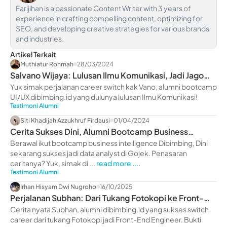
Farijihan is a passionate Content Writer with 3 years of
experience in crafting compelling content, optimizing for
SEO, and developing creative strategies for various brands
and industries.
Artikel Terkait
Muthiatur Rohmah
28/03/2024
Salvano Wijaya: Lulusan Ilmu Komunikasi, Jadi Jago
UI/UX Design!
Yuk simak perjalanan career switch kak Vano, alumni bootcamp
UI/UX dibimbing.id yang dulunya lulusan Ilmu Komunikasi!
Testimoni Alumni
Siti Khadijah Azzukhruf Firdausi
01/04/2024
Cerita Sukses Dini, Alumni Bootcamp Business
Intelligence
Berawal ikut bootcamp business intelligence Dibimbing, Dini
sekarang sukses jadi data analyst di Gojek. Penasaran
ceritanya? Yuk, simak di ...
read more ....
Testimoni Alumni
Irhan Hisyam Dwi Nugroho
16/10/2025
Perjalanan Subhan: Dari Tukang Fotokopi ke Front-
End Engineer
Cerita nyata Subhan, alumni dibimbing.id yang sukses switch
career dari tukang Fotokopi jadi Front-End Engineer. Bukti