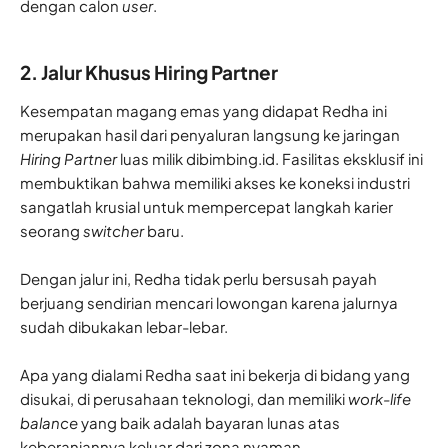
dengan calon
user
.
2. Jalur Khusus Hiring Partner
Kesempatan magang emas yang didapat Redha ini
merupakan hasil dari penyaluran langsung ke jaringan
Hiring Partner
luas milik dibimbing.id. Fasilitas eksklusif ini
membuktikan bahwa memiliki akses ke koneksi industri
sangatlah krusial untuk mempercepat langkah karier
seorang
switcher
baru.
Dengan jalur ini, Redha tidak perlu bersusah payah
berjuang sendirian mencari lowongan karena jalurnya
sudah dibukakan lebar-lebar.
Apa yang dialami Redha saat ini bekerja di bidang yang
disukai, di perusahaan teknologi, dan memiliki
work-life
balance
yang baik adalah bayaran lunas atas
keberaniannya keluar dari zona nyaman.