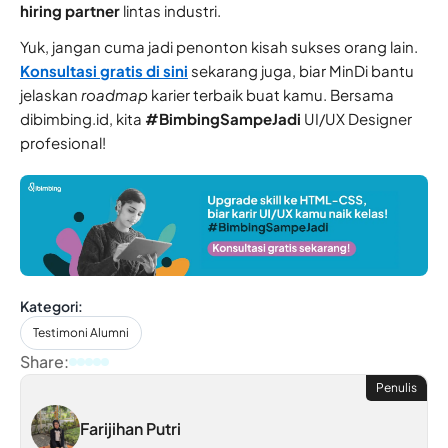
hiring partner
lintas industri.
Yuk, jangan cuma jadi penonton kisah sukses orang lain.
Konsultasi gratis di sini
sekarang juga, biar MinDi bantu
jelaskan
roadmap
karier terbaik buat kamu. Bersama
dibimbing.id, kita
#BimbingSampeJadi
UI/UX Designer
profesional!
Kategori:
Testimoni Alumni
Share:
Penulis
Farijihan Putri