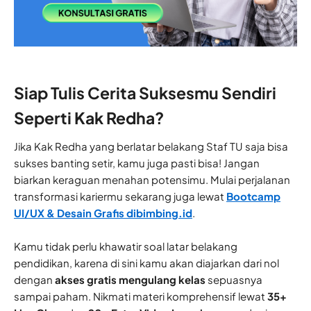
Siap Tulis Cerita Suksesmu Sendiri
Seperti Kak Redha?
Jika Kak Redha yang berlatar belakang Staf TU saja bisa
sukses banting setir, kamu juga pasti bisa! Jangan
biarkan keraguan menahan potensimu. Mulai perjalanan
transformasi kariermu sekarang juga lewat
Bootcamp
UI/UX & Desain Grafis
dibimbing.id
.
Kamu tidak perlu khawatir soal latar belakang
pendidikan, karena di sini kamu akan diajarkan dari nol
dengan
akses gratis mengulang kelas
sepuasnya
sampai paham. Nikmati materi komprehensif lewat
35+