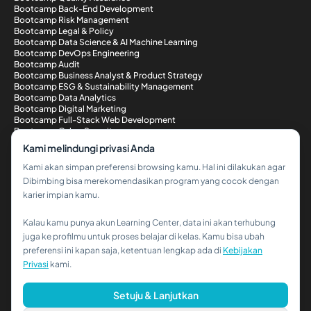
Bootcamp Back-End Development
Bootcamp Risk Management
Bootcamp Legal & Policy
Bootcamp Data Science & AI Machine Learning
Bootcamp DevOps Engineering
Bootcamp Audit
Bootcamp Business Analyst & Product Strategy
Bootcamp ESG & Sustainability Management
Bootcamp Data Analytics
Bootcamp Digital Marketing
Bootcamp Full-Stack Web Development
Bootcamp Cyber Security
Metode Pembayaran
Kami melindungi privasi Anda
Kami akan simpan preferensi browsing kamu. Hal ini dilakukan agar
Dibimbing bisa merekomendasikan program yang cocok dengan
karier impian kamu.
Kalau kamu punya akun Learning Center, data ini akan terhubung
Hi!👋
juga ke profilmu untuk proses belajar di kelas. Kamu bisa ubah
preferensi ini kapan saja, ketentuan lengkap ada di
Kebijakan
Kalau kamu butuh bantuan,
Privasi
kami.
hubungi kami via WhatsApp ya!
© 2026 PT Dibimbing. All Rights Reserved
Setuju & Lanjutkan