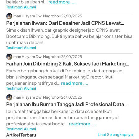
belajar bisa ubah hi...
read more ....
Testimoni Alumni
Irhan Hisyam Dwi Nugroho
22/10/2025
Perjalanan Ihwan: Dari Desainer Jadi CPNS Lewat
Dibimbing
Simak kisah Ihwan, dari graphic designer jadi CPNS lewat
Bootcamp Dibimbing. Bukti nyata bahwa belajar konsisten bisa
ubah masa depan!
Testimoni Alumni
Irhan Hisyam Dwi Nugroho
25/10/2025
Farhan Join Dibimbing 2 Kali, Sukses Jadi Marketing
Director
Farhan bergabung dua kali di Dibimbing.id, dari kegagalan
bisnis hingga sukses sebagai Marketing Director. Ikuti
perjalanan inspiratifnya d...
read more ....
Testimoni Alumni
Irhan Hisyam Dwi Nugroho
26/10/2025
Perjalanan Ibu Rumah Tangga Jadi Profesional Data
Science
Ibu rumah tangga bisa berkarier di data science! Ikuti
perjalanan transformasi karier ibu rumah tangga menjadi
profesional data lewat bootc...
read more ....
Testimoni Alumni
Artikel Terbaru
Lihat Selengkapnya