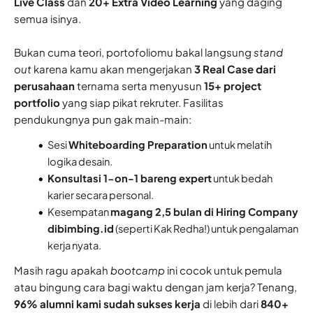
Live Class
dan
20+ Extra Video Learning
yang daging
semua isinya.
Bukan cuma teori, portofoliomu bakal langsung
stand
out
karena kamu akan mengerjakan
3 Real Case dari
perusahaan
ternama serta menyusun
15+ project
portfolio
yang siap pikat rekruter. Fasilitas
pendukungnya pun gak main-main:
Sesi
Whiteboarding Preparation
untuk melatih
logika desain.
Konsultasi 1-on-1 bareng expert
untuk bedah
karier secara personal.
Kesempatan
magang 2,5 bulan di Hiring Company
dibimbing.id
(seperti Kak Redha!) untuk pengalaman
kerja nyata.
Masih ragu apakah
bootcamp
ini cocok untuk pemula
atau bingung cara bagi waktu dengan jam kerja? Tenang,
96% alumni kami sudah sukses kerja
di lebih dari
840+