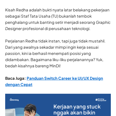
Kisah Redha adalah bukti nyata latar belakang pekerjaan
sebagai Staf Tata Usaha (TU) bukanlah tembok
penghalang untuk banting setir menjadi seorang
Graphic
Designer
profesional di perusahaan teknologi.
Perjalanan Redha tidak instan, tapi juga tidak mustahil.
Dari yang awalnya sekadar mimpi ingin kerja sesuai
passion
, kini ia berhasil menempati posisi yang
didambakan. Bagaimana liku-liku perjalanannya? Yuk,
bedah kisahnya bareng MinDi!
Baca Juga:
Panduan Switch Career ke UI/UX Design
dengan Cepat