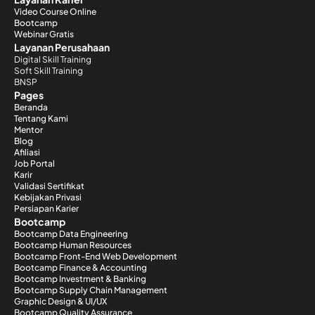
Video Course Online
Bootcamp
Webinar Gratis
Layanan Perusahaan
Digital Skill Training
Soft Skill Training
BNSP
Pages
Beranda
Tentang Kami
Mentor
Blog
Afiliasi
Job Portal
Karir
Validasi Sertifikat
Kebijakan Privasi
Persiapan Karier
Bootcamp
Bootcamp Data Engineering
Bootcamp Human Resources
Bootcamp Front-End Web Development
Bootcamp Finance & Accounting
Bootcamp Investment & Banking
Bootcamp Supply Chain Management
Graphic Design & UI/UX
Bootcamp Quality Assurance