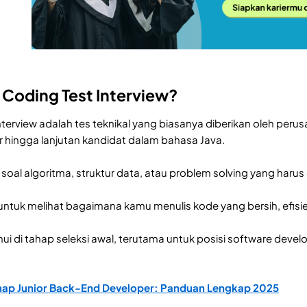
a Coding Test Interview?
nterview adalah tes teknikal yang biasanya diberikan oleh peru
hingga lanjutan kandidat dalam bahasa Java.
a soal algoritma, struktur data, atau problem solving yang haru
untuk melihat bagaimana kamu menulis kode yang bersih, efisien
mui di tahap seleksi awal, terutama untuk posisi software de
p Junior Back-End Developer: Panduan Lengkap 2025