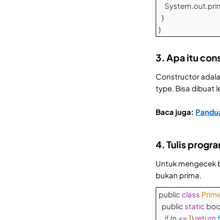
System.out.print
}
}
3. Apa itu con
Constructor adala
type. Bisa dibuat 
Baca juga:
Pandua
4. Tulis prog
Untuk mengecek bi
bukan prima.
public
class
Prim
public
static
bool
if
(n <=
1
)
return