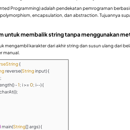
nted Programming) adalah pendekatan pemrograman berbasis o
, polymorphism, encapsulation, dan abstraction. Tujuannya sup
ram untuk membalik string tanpa menggunakan m
k mengambil karakter dari akhir string dan susun ulang dari b
er manual.
rseString
{
ing
reverse(
String
input) {
;
.length() -
1
; i >=
0
; i--) {
harAt(i);
d
main(
String
[] args) {