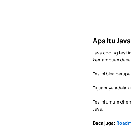
Apa Itu Jav
Java coding test i
kemampuan dasar 
Tes ini bisa berup
Tujuannya adalah 
Tes ini umum dite
Java.
Baca juga:
Roadma