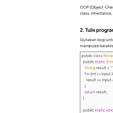
OOP (Object-Orie
class, inheritance
2. Tulis prog
Gunakan loop untu
manipulasi karakt
public
class
Reve
public
static
Str
String
result =
""
for
(int i = input
result += input.c
}
return
result;
}
public
static
voi