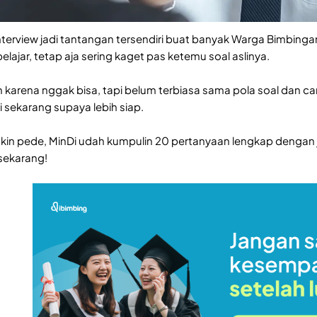
nterview jadi tantangan tersendiri buat banyak Warga Bimbingan
elajar, tetap aja sering kaget pas ketemu soal aslinya.
karena nggak bisa, tapi belum terbiasa sama pola soal dan ca
i sekarang supaya lebih siap.
kin pede, MinDi udah kumpulin 20 pertanyaan lengkap dengan j
 sekarang!