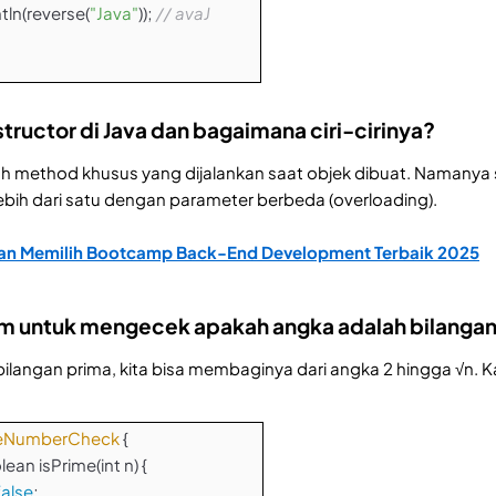
ln(reverse(
"Java"
));
// avaJ
structor di Java dan bagaimana ciri-cirinya?
h method khusus yang dijalankan saat objek dibuat. Namanya s
lebih dari satu dengan parameter berbeda (overloading).
n Memilih Bootcamp Back-End Development Terbaik 2025
ram untuk mengecek apakah angka adalah bilangan
langan prima, kita bisa membaginya dari angka 2 hingga √n. K
eNumberCheck
{
ean isPrime(int n) {
false
;