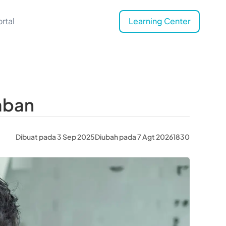
rtal
Learning Center
aban
Dibuat pada 3 Sep 2025
Diubah pada 7 Agt 2026
1830