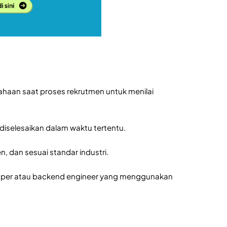
sahaan saat proses rekrutmen untuk menilai
s diselesaikan dalam waktu tertentu.
, dan sesuai standar industri.
veloper atau backend engineer yang menggunakan