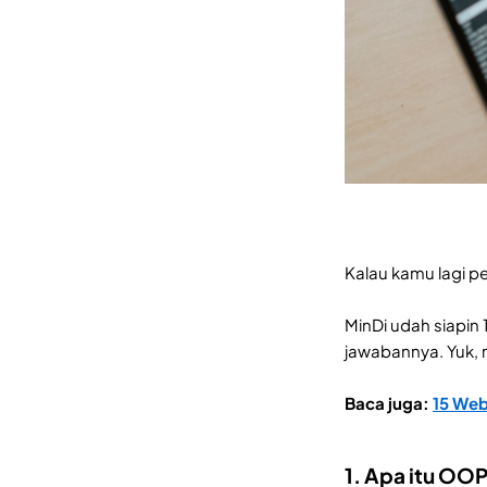
Kalau kamu lagi pe
MinDi udah siapin
jawabannya. Yuk, m
Baca juga:
15 Web
1. Apa itu OO