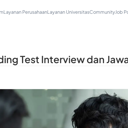
am
Layanan Perusahaan
Layanan Universitas
Community
Job Po
ding Test Interview dan Jaw