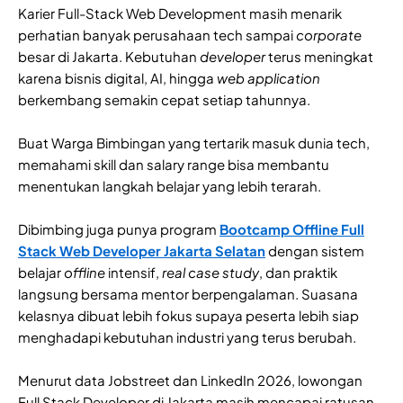
Karier Full-Stack Web Development masih menarik
perhatian banyak perusahaan tech sampai
corporate
besar di Jakarta. Kebutuhan
developer
terus meningkat
karena bisnis digital, AI, hingga
web application
berkembang semakin cepat setiap tahunnya.
Buat Warga Bimbingan yang tertarik masuk dunia tech,
memahami skill dan salary range bisa membantu
menentukan langkah belajar yang lebih terarah.
Dibimbing juga punya program
Bootcamp Offline Full
Stack Web Developer Jakarta Selatan
dengan sistem
belajar
offline
intensif,
real case study
, dan praktik
langsung bersama mentor berpengalaman. Suasana
kelasnya dibuat lebih fokus supaya peserta lebih siap
menghadapi kebutuhan industri yang terus berubah.
Menurut data Jobstreet dan LinkedIn 2026, lowongan
Full Stack Developer di Jakarta masih mencapai ratusan