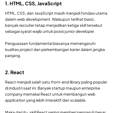
1. HTML, CSS, JavaScript
HTML, CSS, dan JavaScript masih menjadi fondasi utama
dalam
web development
. Walaupun terlihat
basic
,
banyak
recruiter
tetap menjadikan ketiga skill tersebut
sebagai syarat wajib untuk posisi
junior developer
.
Penguasaan fundamental biasanya memengaruhi
kualitas
project
dan perkembangan karier dalam jangka
panjang.
2. React
React menjadi salah satu
front-end library
paling populer
di industri saat ini. Banyak
startup
maupun
enterprise
company
memakai React untuk membangun
web
application
yang lebih interaktif dan scalable.
Maka dari itu,
skill
React sering memberi pengaruh besar