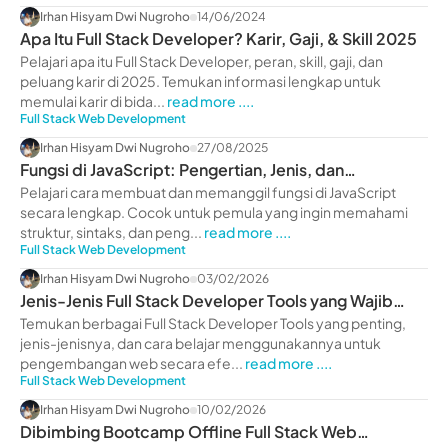
Irhan Hisyam Dwi Nugroho
14/06/2024
Apa Itu Full Stack Developer? Karir, Gaji, & Skill 2025
Pelajari apa itu Full Stack Developer, peran, skill, gaji, dan
peluang karir di 2025. Temukan informasi lengkap untuk
memulai karir di bida...
read more ....
Full Stack Web Development
Irhan Hisyam Dwi Nugroho
27/08/2025
Fungsi di JavaScript: Pengertian, Jenis, dan
Contohnya
Pelajari cara membuat dan memanggil fungsi di JavaScript
secara lengkap. Cocok untuk pemula yang ingin memahami
struktur, sintaks, dan peng...
read more ....
Full Stack Web Development
Irhan Hisyam Dwi Nugroho
03/02/2026
Jenis-Jenis Full Stack Developer Tools yang Wajib
Diketahui
Temukan berbagai Full Stack Developer Tools yang penting,
jenis-jenisnya, dan cara belajar menggunakannya untuk
pengembangan web secara efe...
read more ....
Full Stack Web Development
Irhan Hisyam Dwi Nugroho
10/02/2026
Dibimbing Bootcamp Offline Full Stack Web