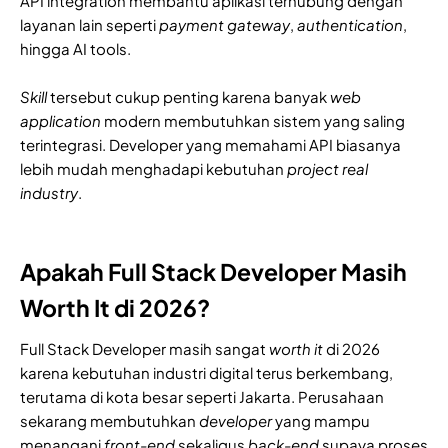
API integration membantu aplikasi terhubung dengan
layanan lain seperti
payment gateway
,
authentication
,
hingga AI tools.
Skill
tersebut cukup penting karena banyak
web
application
modern membutuhkan sistem yang saling
terintegrasi. Developer yang memahami API biasanya
lebih mudah menghadapi kebutuhan
project real
industry
.
Apakah Full Stack Developer Masih
Worth It di 2026?
Full Stack Developer masih sangat
worth it
di 2026
karena kebutuhan industri digital terus berkembang,
terutama di kota besar seperti Jakarta. Perusahaan
sekarang membutuhkan
developer
yang mampu
menangani
front-end
sekaligus
back-end
supaya proses