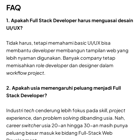
FAQ
1. Apakah Full Stack Developer harus menguasai desain
UI/UX?
Tidak harus, tetapi memahami
basic
UI/UX bisa
membantu
developer
membangun tampilan web yang
lebih nyaman digunakan. Banyak
company
tetap
memisahkan
role developer
dan
designer
dalam
workflow project
.
2. Apakah usia memengaruhi peluang menjadi Full
Stack Developer?
Industri
tech
cenderung lebih fokus pada
skill
,
project
experience
, dan
problem
solving
dibanding usia. Nah,
career switcher
usia 20-an hingga 30-an masih punya
peluang besar masuk ke bidang Full-Stack Web