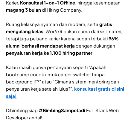
Karier,
Konsultasi 1-on-1 Offline,
hingga kesempatan
magang 3 bulan
di Hiring Company.
Ruang kelasnya nyaman dan modern, serta
gratis
mengulang kelas
.
Worth it
bukan cuma dari sisi materi,
tetapi juga peluang karier karena sudah terbukti
96%
alumni berhasil mendapat kerja
dengan dukungan
penyaluran kerja ke 1.100 hiring partner
.
Kalau masih punya pertanyaan seperti “Apakah
bootcamp cocok untuk career switcher tanpa
background IT?” atau “Gimana sistem mentoring dan
penyaluran kerja setelah lulus?”,
konsultasi gratis di sini
saja!
Dibimbing siap
#BimbingSampeJadi
Full-Stack Web
Developer andal!