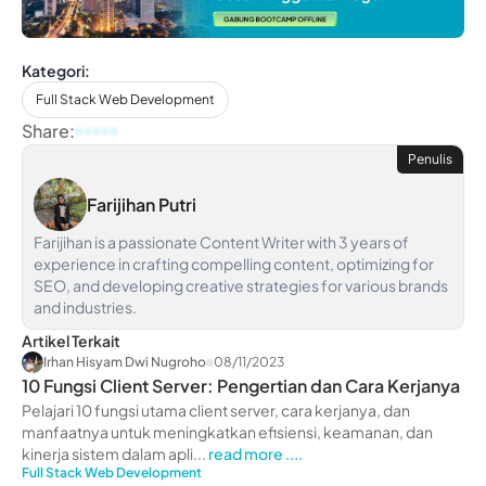
Kategori:
Full Stack Web Development
Share:
Penulis
Farijihan Putri
Farijihan is a passionate Content Writer with 3 years of
experience in crafting compelling content, optimizing for
SEO, and developing creative strategies for various brands
and industries.
Artikel Terkait
Irhan Hisyam Dwi Nugroho
08/11/2023
10 Fungsi Client Server: Pengertian dan Cara Kerjanya
Pelajari 10 fungsi utama client server, cara kerjanya, dan
manfaatnya untuk meningkatkan efisiensi, keamanan, dan
kinerja sistem dalam apli...
read more ....
Full Stack Web Development