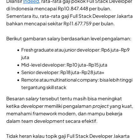
Dilansir
Indeed
, rata-rata gaji pokok Full Stack Developer
di Indonesia mencapai Rp10.847.448 per bulan.
Sementara itu, rata-rata gaji Full Stack Developer Jakarta
bahkan mencapai sekitar Rp11.677.759 per bulan.
Berikut gambaran salary berdasarkan level pengalaman:
Fresh graduate atau junior developer: Rp6 juta–Rp9
juta
Mid-level developer: Rp10 juta–Rp15 juta
Senior developer: Rp18 juta–Rp28 juta+
Remote atau multinational company: bisa lebih tinggi
tergantung skill stack
Besaran
salary
tersebut tentu masih bisa meningkat
ketika
developer
memiliki pengalaman
project
yang kuat,
memahami
framework
modern, dan mampu bekerja
dalam
team
development
secara efektif.
Tidak heran kalau topik gaji Full Stack Developer Jakarta