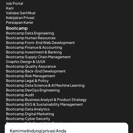
Job Portal
Karir
Validasi Sertifikat
Kebijakan Privasi
Persiapan Karier
Bootcamp
Bootcamp Data Engineering
Bootcamp Human Resources
Bootcamp Front-End Web Development
Bootcamp Finance & Accounting
Bootcamp Investment & Banking
Bootcamp Supply Chain Management
Graphic Design & UI/UX
Bootcamp Quality Assurance
Bootcamp Back-End Development
Bootcamp Risk Management
Bootcamp Legal & Policy
Bootcamp Data Science & AI Machine Learning
Bootcamp DevOps Engineering
Bootcamp Audit
Bootcamp Business Analyst & Product Strategy
Bootcamp ESG & Sustainability Management
Bootcamp Data Analytics
Bootcamp Digital Marketing
Bootcamp Cyber Security
Bootcamp Full-Stack Web Development
Metode Pembayaran
Kami melindungi privasi Anda