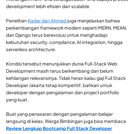
development
lebih efisien dan scalable.
Penelitian
Kader dan Ahmed
juga menjelaskan bahwa
perkembangan
framework
modern seperti MERN, MEAN,
dan Django terus berevolusi untuk menghadapi
kebutuhan
security
,
compliance
, AI integration, hingga
serverless architecture
.
Kondisi tersebut menunjukkan dunia Full-Stack Web
Development masih terus berkembang dan belum
kehilangan relevansinya. Tidak heran kalau gaji Full Stack
Developer Jakarta tetap kompetitif, bahkan untuk
developer dengan pengalaman dan
project portfolio
yang kuat.
Buat yang penasaran dengan pengalaman belajar
langsung di kelas, Warga Bimbingan juga bisa membaca
Review Lengkap Bootcamp Full Stack Developer