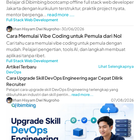
Developer Jakarta
Belajar di Dibimbing bootcamp offline full stack web developer
Jakarta dengan kurikulum terstruktur, praktik project nyata,
mentor berpenga...
read more ....
Full Stack Web Development
Irhan Hisyam Dwi Nugroho
30/06/2026
Cara Memulai Vibe Coding untuk Pemula dari Nol
Cari tahu cara memulai vibe coding untuk pemula dengan
mudah. Pelajari pengertian, tools AI, dan langkah membuat
aplikasi tanpa ribet.
Full Stack Web Development
Artikel Terbaru
Lihat Selengkapnya
DevOps
Cara Upgrade Skill DevOps Engineering agar Cepat Dilirik
Recruiter
Pelajari cara upgrade skill DevOps Engineering terlengkap yang
dibutuhkan industri dan skill pentin...
read more...
Irhan Hisyam Dwi Nugroho
07/08/2026