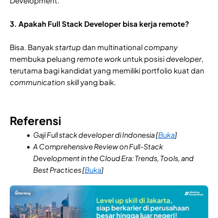
Development.
3. Apakah Full Stack Developer bisa kerja remote?
Bisa. Banyak
startup
dan multinational
company
membuka peluang
remote work
untuk posisi
developer
,
terutama bagi kandidat yang memiliki portfolio kuat dan
communication skill
yang baik.
Referensi
Gaji Full stack developer di Indonesia [
Buka
]
A Comprehensive Review on Full-Stack
Development in the Cloud Era: Trends, Tools, and
Best Practices [
Buka
]