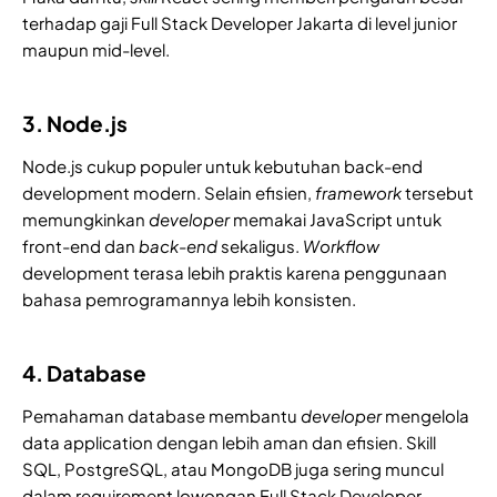
terhadap gaji Full Stack Developer Jakarta di level junior
maupun mid-level.
3. Node.js
Node.js cukup populer untuk kebutuhan back-end
development modern. Selain efisien,
framework
tersebut
memungkinkan
developer
memakai JavaScript untuk
front-end dan
back-end
sekaligus.
Workflow
development terasa lebih praktis karena penggunaan
bahasa pemrogramannya lebih konsisten.
4. Database
Pemahaman database membantu
developer
mengelola
data application dengan lebih aman dan efisien. Skill
SQL, PostgreSQL, atau MongoDB juga sering muncul
dalam requirement lowongan Full Stack Developer.