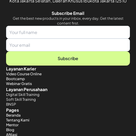
Kota Jakarta Selatan, Daerah Khusus Ibukota Jakarta 12510
Subscribe Email
Get the best new products in your inbox, every day. Get the latest
content first.
Subscribe
Layanan Karier
Video Course Online
Bootcamp
Webinar Gratis
Layanan Perusahaan
Digital Skill Training
Soft Skill Training
BNSP
Pages
Beranda
Tentang Kami
Mentor
Blog
Afiliasi