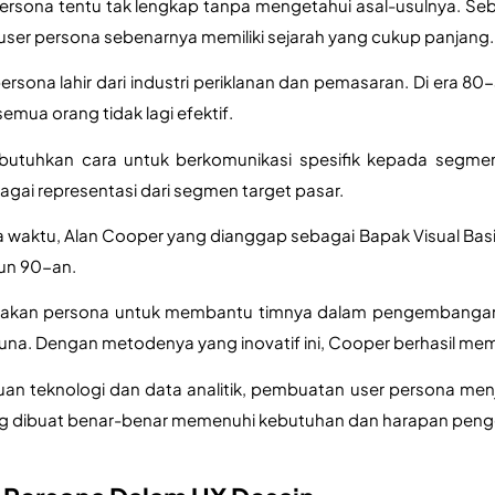
sona tentu tak lengkap tanpa mengetahui asal-usulnya. Sebag
 user persona sebenarnya memiliki sejarah yang cukup panjang.
rsona lahir dari industri periklanan dan pemasaran. Di era 80
mua orang tidak lagi efektif. 
tuhkan cara untuk berkomunikasi spesifik kepada segmen au
agai representasi dari segmen target pasar.
ya waktu, Alan Cooper yang dianggap sebagai Bapak Visual Ba
un 90-an. 
kan persona untuk membantu timnya dalam pengembangan pe
a. Dengan metodenya yang inovatif ini, Cooper berhasil membu
uan teknologi dan data analitik, pembuatan user persona me
ng dibuat benar-benar memenuhi kebutuhan dan harapan pen