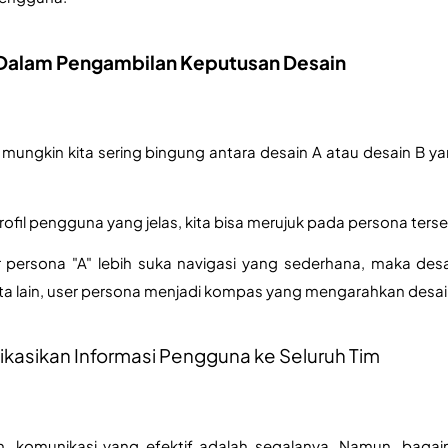
Dalam Pengambilan Keputusan Desain
 mungkin kita sering bingung antara desain A atau desain B ya
rofil pengguna yang jelas, kita bisa merujuk pada persona ter
er persona "A" lebih suka navigasi yang sederhana, maka des
ata lain, user persona menjadi kompas yang mengarahkan desaine
kasikan Informasi Pengguna ke Seluruh Tim
, komunikasi yang efektif adalah segalanya. Namun, baga