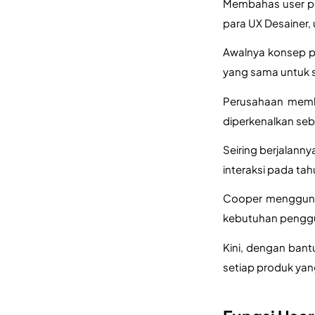
Membahas user per
para UX Desainer,
Awalnya konsep pe
yang sama untuk se
Perusahaan membu
diperkenalkan seb
Seiring berjalann
interaksi pada tah
Cooper mengguna
kebutuhan penggun
Kini, dengan bant
setiap produk ya