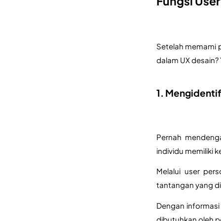
Fungsi User
Setelah memami pe
dalam UX desain? 
1. Mengidenti
Pernah mendengar
individu memiliki 
Melalui user pers
tantangan yang di
Dengan informasi 
dibutuhkan oleh 