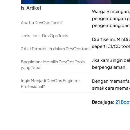
Isi Artikel
Warga Bimbingan,
pengembangan per
Apa Itu DevOps Tools?
pengembang dan 
Jenis-Jenis DevOps Tools
Di artikel ini, M
seperti CI/CD tools
7 Alat Terpopuler dalam DevOps tools
Jika kamu ingin b
Bagaimana Memilih DevOps Tools
berpengalaman.
yang Tepat
Ingin Menjadi DevOps Engineer
Dengan memanfaat
Profesional?
simak cara memaks
Baca juga:
21 Boo