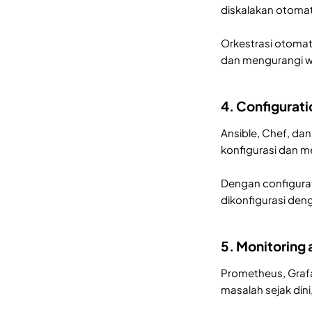
diskalakan otomat
Orkestrasi otomat
dan mengurangi w
4. Configurat
Ansible, Chef, da
konfigurasi dan m
Dengan configura
dikonfigurasi den
5. Monitoring 
Prometheus, Grafa
masalah sejak din