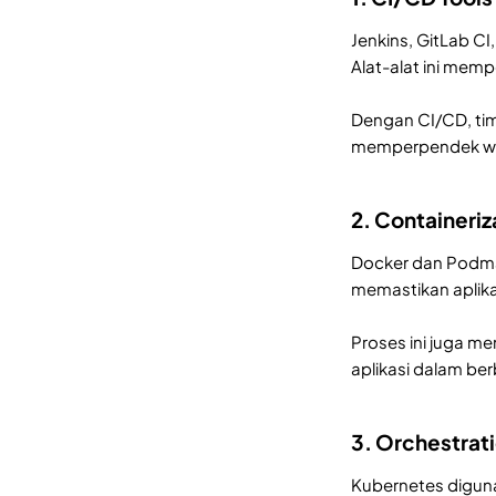
Jenkins, GitLab C
Alat-alat ini mem
Dengan CI/CD, tim
memperpendek wa
2. Containeriz
Docker dan Podman
memastikan aplika
Proses ini juga m
aplikasi dalam ber
3. Orchestrati
Kubernetes diguna