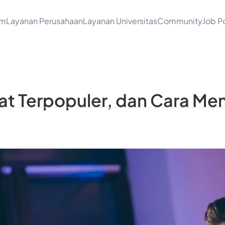
am
Layanan Perusahaan
Layanan Universitas
Community
Job Po
lat Terpopuler, dan Cara Me