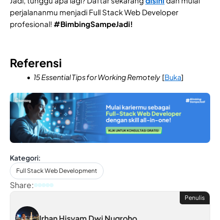
Jadi, tunggu apa lagi? Daftar sekarang
disini
dan mulai
perjalananmu menjadi Full Stack Web Developer
profesional!
#BimbingSampeJadi!
Referensi
15 Essential Tips for Working Remotely
[
Buka
]
Kategori:
Full Stack Web Development
Share:
Penulis
Irhan Hisyam Dwi Nugroho