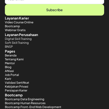
Subscribe
Layanan Karier
Video Course Online
Bootcamp
Webinar Gratis
Layanan Perusahaan
Digital Skill Training
Soft Skill Training
BNSP
Pages
Beranda
Tentang Kami
Mentor
Blog
Afiliasi
Job Portal
Karir
Validasi Sertifikat
Kebijakan Privasi
Persiapan Karier
Bootcamp
Bootcamp Data Engineering
Bootcamp Human Resources
Bootcamp Front-End Web Development