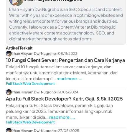
Irhan Hisyam Dwi Nugroho is an SEO Specialist and Content
Writer with 4 years of experience in optimizing websites and
writing relevant content for various brands and industries.
Currently, I also work as a Content Writer at Dibimbing.id
and actively share content about technology, SEO, and
digital marketing through various platforms.
Artikel Terkait
Irhan Hisyam Dwi Nugroho
08/11/2023
10 Fungsi Client Server: Pengertian dan Cara Kerjanya
Pelajari 10 fungsi utama client server, cara kerjanya, dan
manfaatnya untuk meningkatkan efisiensi, keamanan, dan
kinerja sistem dalam apli...
read more ....
Full Stack Web Development
Irhan Hisyam Dwi Nugroho
14/06/2024
Apa Itu Full Stack Developer? Karir, Gaji, & Skill 2025
Pelajari apa itu Full Stack Developer, peran, skill, gaji, dan
peluang karir di 2025. Temukan informasi lengkap untuk
memulai karir di bida...
read more ....
Full Stack Web Development
Irhan Hisyam Dwi Nugroho
27/08/2025