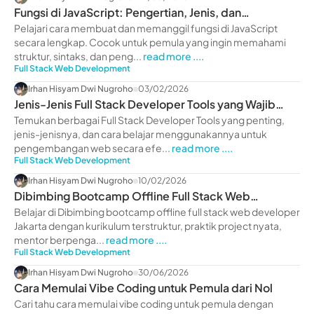
Fungsi di JavaScript: Pengertian, Jenis, dan
Contohnya
Pelajari cara membuat dan memanggil fungsi di JavaScript
secara lengkap. Cocok untuk pemula yang ingin memahami
struktur, sintaks, dan peng...
read more ....
Full Stack Web Development
Irhan Hisyam Dwi Nugroho
03/02/2026
Jenis-Jenis Full Stack Developer Tools yang Wajib
Diketahui
Temukan berbagai Full Stack Developer Tools yang penting,
jenis-jenisnya, dan cara belajar menggunakannya untuk
pengembangan web secara efe...
read more ....
Full Stack Web Development
Irhan Hisyam Dwi Nugroho
10/02/2026
Dibimbing Bootcamp Offline Full Stack Web
Developer Jakarta
Belajar di Dibimbing bootcamp offline full stack web developer
Jakarta dengan kurikulum terstruktur, praktik project nyata,
mentor berpenga...
read more ....
Full Stack Web Development
Irhan Hisyam Dwi Nugroho
30/06/2026
Cara Memulai Vibe Coding untuk Pemula dari Nol
Cari tahu cara memulai vibe coding untuk pemula dengan