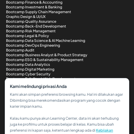
Bootcamp Finance & Accounting
Bootcamp Investment & Banking
Bootcamp Supply Chain Management
Graphic Design & UI/UX
Bootcamp Quality Assurance
Bootcamp Back-End Development
Bootcamp Risk Management
Bootcamp Legal & Policy
Bootcamp Data Science & AI Machine Learning
Bootcamp DevOps Engineering
Bootcamp Audit
Bootcamp Business Analyst & Product Strategy
Bootcamp ESG & Sustainability Management
Bootcamp Data Analytics
Bootcamp Digital Marketing
Bootcamp Cyber Security
Bootcamp Full-Stack Web Development
Metode Pembayaran
Kami melindungi privasi Anda
Kami akan simpan preferensi browsing kamu. Hal ini dilakukan agar
Dibimbing bisa merekomendasikan program yang cocok dengan
karier impian kamu.
Kalau kamu punya akun Learning Center, data ini akan terhubung
Hi!👋
juga ke profilmu untuk proses belajar di kelas. Kamu bisa ubah
preferensi ini kapan saja, ketentuan lengkap ada di
Kebijakan
Kalau kamu butuh bantuan,