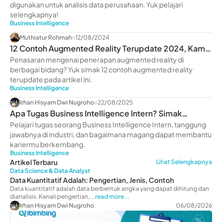
digunakan untuk analisis data perusahaan. Yuk pelajari
selengkapnya!
Business Intelligence
Muthiatur Rohmah
12/08/2024
12 Contoh Augmented Reality Terupdate 2024, Kamu
Wajib Tahu!
Penasaran mengenai penerapan augmented reality di
berbagai bidang? Yuk simak 12 contoh augmented reality
terupdate pada artikel ini.
Business Intelligence
Irhan Hisyam Dwi Nugroho
22/08/2025
Apa Tugas Business Intelligence Intern? Simak
Penjelasannya
Pelajari tugas seorang Business Intelligence Intern, tanggung
jawabnya di industri, dan bagaimana magang dapat membantu
kariermu berkembang.
Business Intelligence
Artikel Terbaru
Lihat Selengkapnya
Data Science & Data Analyst
Data Kuantitatif Adalah: Pengertian, Jenis, Contoh
Data kuantitatif adalah data berbentuk angka yang dapat dihitung dan
dianalisis. Kenali pengertian,...
read more...
Irhan Hisyam Dwi Nugroho
06/08/2026