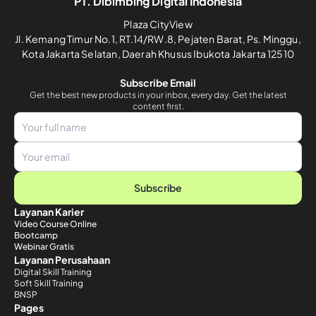
PT. Dibimbing Digital Indonesia
Plaza CityView
Jl. Kemang Timur No.1, RT.14/RW.8, Pejaten Barat, Ps. Minggu,
Kota Jakarta Selatan, Daerah Khusus Ibukota Jakarta 12510
Subscribe Email
Get the best new products in your inbox, every day. Get the latest
content first.
Subscribe
Layanan Karier
Video Course Online
Bootcamp
Webinar Gratis
Layanan Perusahaan
Digital Skill Training
Soft Skill Training
BNSP
Pages