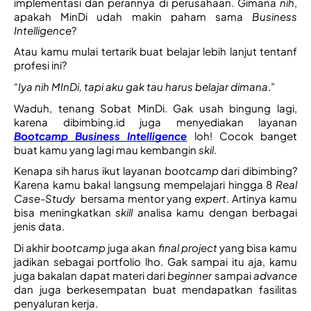
implementasi dan perannya di perusahaan. Gimana 
nih
, 
apakah MinDi udah makin paham sama 
Business 
Intelligence
? 
Atau kamu mulai tertarik buat belajar lebih lanjut tentanf 
profesi ini?
“
Iya nih MInDi, tapi aku gak tau harus belajar dimana
.”
Waduh, tenang Sobat MinDi. Gak usah bingung lagi, 
karena dibimbing.id juga menyediakan layanan 
Bootcamp Business Intelligence
loh! Cocok banget 
buat kamu yang lagi mau kembangin 
skil
. 
Kenapa sih harus ikut layanan 
bootcamp 
dari dibimbing? 
Karena kamu bakal langsung mempelajari hingga 8 
Real 
Case-Study 
 bersama mentor yang 
expert
. Artinya kamu 
bisa meningkatkan 
skill 
analisa kamu dengan berbagai 
jenis data. 
Di akhir 
bootcamp 
juga akan 
final project 
yang bisa kamu 
jadikan sebagai portfolio lho. Gak sampai itu aja, kamu 
juga bakalan dapat materi dari 
beginner 
sampai 
advance
dan juga berkesempatan buat mendapatkan fasilitas 
penyaluran kerja. 