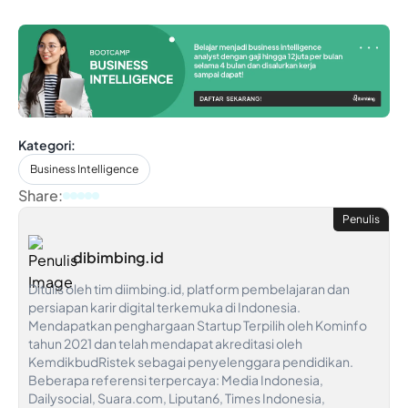
Kategori:
Business Intelligence
Share:
Penulis
dibimbing.id
Ditulis oleh tim diimbing.id, platform pembelajaran dan
persiapan karir digital terkemuka di Indonesia.
Mendapatkan penghargaan Startup Terpilih oleh Kominfo
tahun 2021 dan telah mendapat akreditasi oleh
KemdikbudRistek sebagai penyelenggara pendidikan.
Beberapa referensi terpercaya: Media Indonesia,
Dailysocial, Suara.com, Liputan6, Times Indonesia,