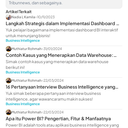
Tribunnews, dan sebagainya.
Artikel Terkait
Nadia L Kamila
10/11/2023
Langkah Strategis dalam Implementasi Dashboard BI
Interaktif
Yuk pelajari bagaimana implementasi dashboard BI interaktif
untuk menunjang bisnis!
Business Intelligence
Muthiatur Rohmah
31/01/2024
Contoh Kasus yang Menerapkan Data Warehouse:
Studi Kasus
Simak contoh kasus yang menerapkan data warehouse
berikut ini!
Business Intelligence
Muthiatur Rohmah
22/03/2024
16 Pertanyaan Interview Business Intelligence yang
Wajib Dipelajari!
Yuk simak beberapa pertanyaan interview business
intelligence, agar wawancaramu makin sukses!
Business Intelligence
Muthiatur Rohmah
22/03/2024
Apa itu Power BI? Pengertian, Fitur & Manfaatnya
Power BI adalah tools atau aplikasi business intelligence yang