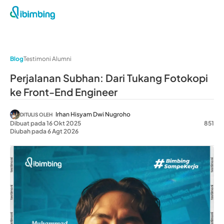
Blog
Testimoni Alumni
Perjalanan Subhan: Dari Tukang Fotokopi
ke Front-End Engineer
Irhan Hisyam Dwi Nugroho
DITULIS OLEH
Dibuat pada 16 Okt 2025
851
Diubah pada 6 Agt 2026