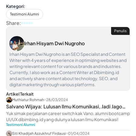
Kategori:
Testimoni Alumni
Share:
Penulis
Irhan Hisyam Dwi Nugroho
Irhan Hisyam Dwi Nugroho is an SEO Specialist and Content
Writer with 4 years of experience in optimizing websites and
writing relevant content for various brands and industries.
Currently, I also work as a Content Writer at Dibimbing.id
and actively share content about technology, SEO, and
digital marketing through various platforms.
Artikel Terkait
Muthiatur Rohmah
28/03/2024
Salvano Wijaya: Lulusan Ilmu Komunikasi, Jadi Jago
UI/UX Design!
Yuk simak perjalanan career switch kak Vano, alumni bootcamp
UI/UX dibimbing.id yang dulunya lulusan Ilmu Komunikasi!
Testimoni Alumni
Siti Khadijah Azzukhruf Firdausi
01/04/2024