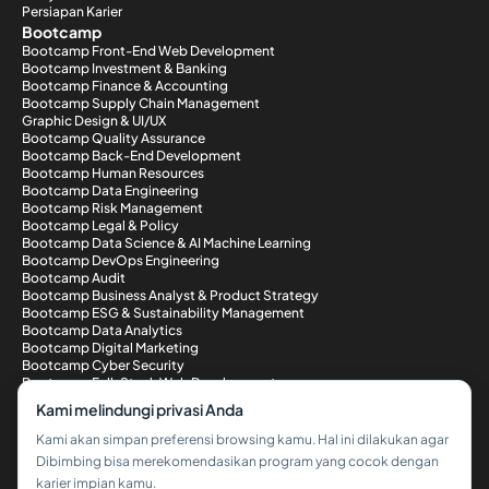
Persiapan Karier
Bootcamp
Bootcamp Front-End Web Development
Bootcamp Investment & Banking
Bootcamp Finance & Accounting
Bootcamp Supply Chain Management
Graphic Design & UI/UX
Bootcamp Quality Assurance
Bootcamp Back-End Development
Bootcamp Human Resources
Bootcamp Data Engineering
Bootcamp Risk Management
Bootcamp Legal & Policy
Bootcamp Data Science & AI Machine Learning
Bootcamp DevOps Engineering
Bootcamp Audit
Bootcamp Business Analyst & Product Strategy
Bootcamp ESG & Sustainability Management
Bootcamp Data Analytics
Bootcamp Digital Marketing
Bootcamp Cyber Security
Bootcamp Full-Stack Web Development
Metode Pembayaran
Kami melindungi privasi Anda
Kami akan simpan preferensi browsing kamu. Hal ini dilakukan agar
Dibimbing bisa merekomendasikan program yang cocok dengan
karier impian kamu.