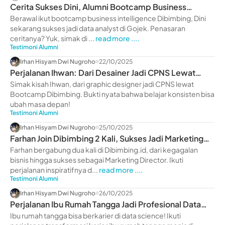
Cerita Sukses Dini, Alumni Bootcamp Business
Intelligence
Berawal ikut bootcamp business intelligence Dibimbing, Dini
sekarang sukses jadi data analyst di Gojek. Penasaran
ceritanya? Yuk, simak di ...
read more ....
Testimoni Alumni
Irhan Hisyam Dwi Nugroho
22/10/2025
Perjalanan Ihwan: Dari Desainer Jadi CPNS Lewat
Dibimbing
Simak kisah Ihwan, dari graphic designer jadi CPNS lewat
Bootcamp Dibimbing. Bukti nyata bahwa belajar konsisten bisa
ubah masa depan!
Testimoni Alumni
Irhan Hisyam Dwi Nugroho
25/10/2025
Farhan Join Dibimbing 2 Kali, Sukses Jadi Marketing
Director
Farhan bergabung dua kali di Dibimbing.id, dari kegagalan
bisnis hingga sukses sebagai Marketing Director. Ikuti
perjalanan inspiratifnya d...
read more ....
Testimoni Alumni
Irhan Hisyam Dwi Nugroho
26/10/2025
Perjalanan Ibu Rumah Tangga Jadi Profesional Data
Science
Ibu rumah tangga bisa berkarier di data science! Ikuti