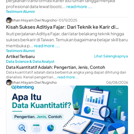
perjalanan transformasi karier ibu rumah tangga menjadi
profesional data lewat bootc...
read more ....
Testimoni Alumni
Irhan Hisyam Dwi Nugroho
01/11/2025
Kisah Sukses Aditiya Fajar: Dari Teknik ke Karir di
Taiwan
Ikuti perjalanan Aditiya Fajar, dari latar belakang teknik hingga
sukses berkarir di Taiwan. Temukan bagaimana belajar skill baru
membuka p...
read more ....
Testimoni Alumni
Artikel Terbaru
Lihat Selengkapnya
Data Science & Data Analyst
Data Kuantitatif Adalah: Pengertian, Jenis, Contoh
Data kuantitatif adalah data berbentuk angka yang dapat dihitung dan
dianalisis. Kenali pengertian,...
read more...
Irhan Hisyam Dwi Nugroho
06/08/2026