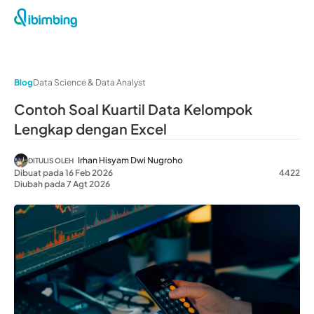
Blog
Data Science & Data Analyst
Contoh Soal Kuartil Data Kelompok
Lengkap dengan Excel
Irhan Hisyam Dwi Nugroho
DITULIS OLEH
Dibuat pada 16 Feb 2026
4422
Diubah pada 7 Agt 2026