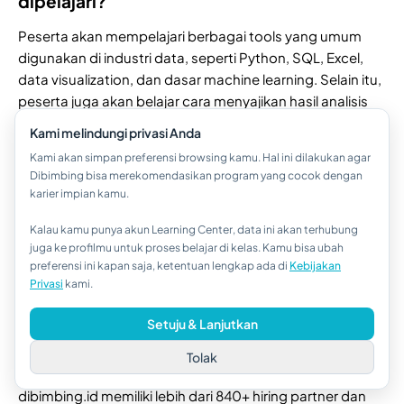
dipelajari?
Peserta akan mempelajari berbagai tools yang umum
digunakan di industri data, seperti Python, SQL, Excel,
data visualization, dan dasar machine learning. Selain itu,
peserta juga akan belajar cara menyajikan hasil analisis
data secara jelas dan profesional.
Kami melindungi privasi Anda
4. Apakah ada bimbingan dari mentor?
Kami akan simpan preferensi browsing kamu. Hal ini dilakukan agar
Dibimbing bisa merekomendasikan program yang cocok dengan
Tentu ada. Peserta akan dibimbing langsung oleh mentor
karier impian kamu.
berpengalaman yang aktif di industri data.
Kalau kamu punya akun Learning Center, data ini akan terhubung
Hi!👋
juga ke profilmu untuk proses belajar di kelas. Kamu bisa ubah
Selain sesi pembelajaran, peserta juga bisa berdiskusi,
preferensi ini kapan saja, ketentuan lengkap ada di
Kebijakan
Kalau kamu butuh bantuan,
bertanya, dan mendapatkan feedback untuk
Privasi
kami.
hubungi kami via WhatsApp ya!
meningkatkan pemahaman dan kemampuan praktik.
Setuju & Lanjutkan
5. Bagaimana peluang kerja setelah lulus
Tolak
bootcamp?
dibimbing.id memiliki lebih dari 840+ hiring partner dan