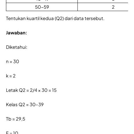
50-59
2
Tentukan kuartil kedua (Q2) dari data tersebut.
Jawaban:
Diketahui:
n = 30
k = 2
Letak Q2 = 2/4 × 30 = 15
Kelas Q2 = 30–39
Tb = 29,5
F = 10