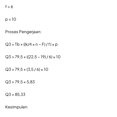
f = 6
p = 10
Proses Pengerjaan:
Q3 = Tb + ((k/4 × n − F) / f) × p
Q3 = 79,5 + ((22,5 − 19) / 6) × 10
Q3 = 79,5 + (3,5 / 6) × 10
Q3 = 79,5 + 5,83
Q3 = 85,33
Kesimpulan: