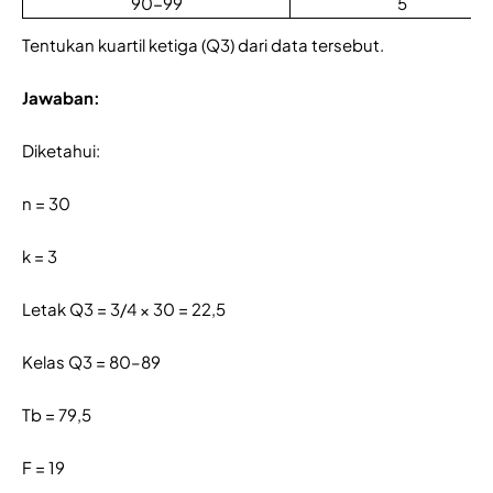
90-99
5
Tentukan kuartil ketiga (Q3) dari data tersebut.
Jawaban:
Diketahui:
n = 30
k = 3
Letak Q3 = 3/4 × 30 = 22,5
Kelas Q3 = 80–89
Tb = 79,5
F = 19