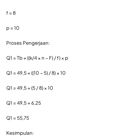
f = 8
p = 10
Proses Pengerjaan:
Q1 = Tb + ((k/4 × n − F) / f) × p
Q1 = 49,5 + ((10 − 5) / 8) × 10
Q1 = 49,5 + (5 / 8) × 10
Q1 = 49,5 + 6,25
Q1 = 55,75
Kesimpulan: