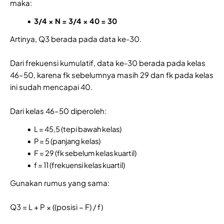
maka:
3/4 × N = 3/4 × 40 = 30
Artinya, Q3 berada pada data ke-30.
Dari frekuensi kumulatif, data ke-30 berada pada kelas
46–50, karena fk sebelumnya masih 29 dan fk pada kelas
ini sudah mencapai 40.
Dari kelas 46–50 diperoleh:
L = 45,5 (tepi bawah kelas)
P = 5 (panjang kelas)
F = 29 (fk sebelum kelas kuartil)
f = 11 (frekuensi kelas kuartil)
Gunakan rumus yang sama:
Q3 = L + P × ((posisi − F) / f)