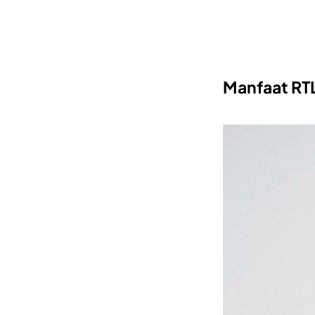
Manfaat RTL