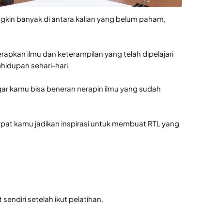
ngkin banyak di antara kalian yang belum paham,
apkan ilmu dan keterampilan yang telah dipelajari
hidupan sehari-hari.
agar kamu bisa beneran nerapin ilmu yang sudah
 dapat kamu jadikan inspirasi untuk membuat RTL yang
endiri setelah ikut pelatihan.