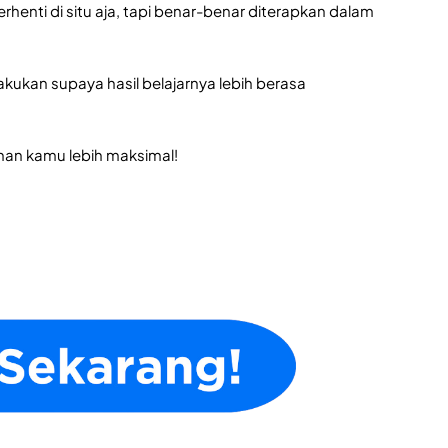
henti di situ aja, tapi benar-benar diterapkan dalam
ukan supaya hasil belajarnya lebih berasa
ihan kamu lebih maksimal!