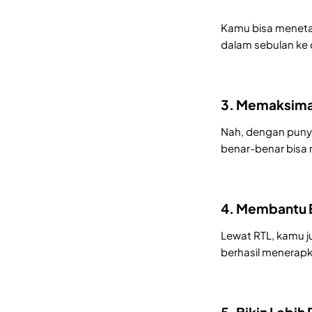
Kamu bisa menetap
dalam sebulan ke 
3. Memaksimal
Nah, dengan punya
benar-benar bisa 
4. Membantu E
Lewat RTL, kamu j
berhasil menerapk