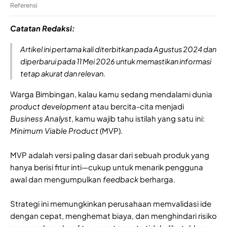
Referensi
Catatan Redaksi:
Artikel ini pertama kali diterbitkan pada Agustus 2024 dan
diperbarui pada 11 Mei 2026 untuk memastikan informasi
tetap akurat dan relevan.
Warga Bimbingan, kalau kamu sedang mendalami dunia
product development
atau bercita-cita menjadi
Business Analyst
, kamu wajib tahu istilah yang satu ini:
Minimum Viable Product
(MVP).
MVP adalah versi paling dasar dari sebuah produk yang
hanya berisi fitur inti—cukup untuk menarik pengguna
awal dan mengumpulkan
feedback
berharga.
Strategi ini memungkinkan perusahaan memvalidasi ide
dengan cepat, menghemat biaya, dan menghindari risiko