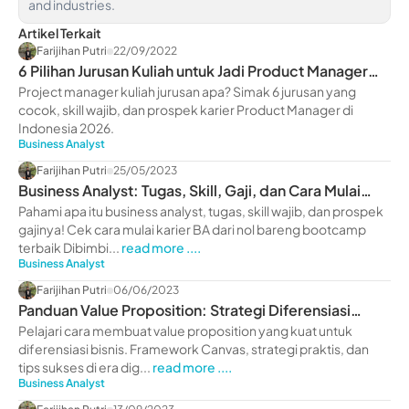
and industries.
Artikel Terkait
Farijihan Putri
22/09/2022
6 Pilihan Jurusan Kuliah untuk Jadi Product Manager
Andal 2026
Project manager kuliah jurusan apa? Simak 6 jurusan yang
cocok, skill wajib, dan prospek karier Product Manager di
Indonesia 2026.
Business Analyst
Farijihan Putri
25/05/2023
Business Analyst: Tugas, Skill, Gaji, dan Cara Mulai
Karier
Pahami apa itu business analyst, tugas, skill wajib, dan prospek
gajinya! Cek cara mulai karier BA dari nol bareng bootcamp
terbaik Dibimbi...
read more ....
Business Analyst
Farijihan Putri
06/06/2023
Panduan Value Proposition: Strategi Diferensiasi
Bisnis di Era Digital 2026
Pelajari cara membuat value proposition yang kuat untuk
diferensiasi bisnis. Framework Canvas, strategi praktis, dan
tips sukses di era dig...
read more ....
Business Analyst