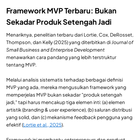
Framework MVP Terbaru: Bukan
Sekadar Produk Setengah Jadi
Menariknya, penelitian terbaru dari Lortie, Cox, DeRosset,
Thompson, dan Kelly (2025) yang diterbitkan di
Journal of
Small Business and Enterprise Development
menawarkan cara pandang yang lebih terstruktur
tentang MVP.
Melalui analisis sistematis terhadap berbagai definisi
MVP yang ada, mereka mengusulkan framework yang
memperjelas MVP bukan sekadar "produk setengah
jadi," tapi harus mencakup tiga elemen inti: (a) elemen
artistik (
branding & user experience
), (b) saluran distribusi
yang solid, dan (c) mekanisme
feedback
pengguna yang
efektif (
Lortie et al., 2025
).
Framework ini membantu
entrepreneurs
dan
product