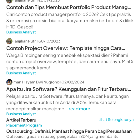
Farijihan Putri
13/09/2023
Contoh dan Tips Membuat Portfolio Product Manager
2026
Cari contoh product manager portfolio 2026? Cek tips praktis
& referensi pro di sini biar draf karyamu makin berbobot & dilirik
HRD. Gaspol!
Business Analyst
Farijihan Putri
30/10/2023
Contoh Project Overview: Template hingga Cara
Menulisnya
Warga Bimbingan sering menebak ekspektasi klien? Pahami
contoh project overview, template, dan cara menulisnya. MinDi
siap memandu kamu!
Business Analyst
Irhan Hisyam Dwi Nugroho
02/02/2024
Apa Itu Jira Software? Keunggulan dan Fitur Terbaru
2026
Pelajari apa itu Jira Software, fitur utamanya, dan keuntungan
yang ditawarkan untuk tim Anda di 2026. Temukan cara
mengoptimalkan manajeme...
read more ....
Business Analyst
Artikel Terbaru
Lihat Selengkapnya
Placement Program
Outsourcing: Definisi, Manfaat hingga Peran bagi Perusahaan
Outsourcing adalah strategi pengelolaan SDM yang membantu