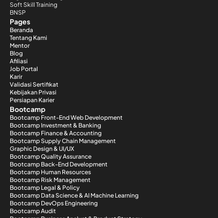
Soft Skill Training
BNSP
Pages
Beranda
Tentang Kami
Mentor
Blog
Afiliasi
Job Portal
Karir
Validasi Sertifikat
Kebijakan Privasi
Persiapan Karier
Bootcamp
Bootcamp Front-End Web Development
Bootcamp Investment & Banking
Bootcamp Finance & Accounting
Bootcamp Supply Chain Management
Graphic Design & UI/UX
Bootcamp Quality Assurance
Bootcamp Back-End Development
Bootcamp Human Resources
Bootcamp Risk Management
Bootcamp Legal & Policy
Bootcamp Data Science & AI Machine Learning
Bootcamp DevOps Engineering
Bootcamp Audit