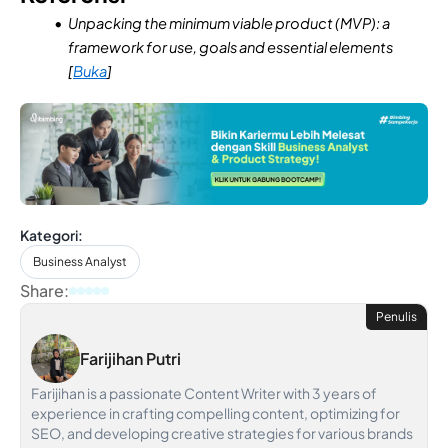
Unpacking the minimum viable product (MVP): a
framework for use, goals and essential elements
[
Buka
]
Kategori:
Business Analyst
Share:
Penulis
Farijihan Putri
Farijihan is a passionate Content Writer with 3 years of
experience in crafting compelling content, optimizing for
SEO, and developing creative strategies for various brands