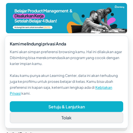
Kategori:
Kami melindungi privasi Anda
Product Management
Kami akan simpan preferensi browsing kamu. Hal ini dilakukan agar
Dibimbing bisa merekomendasikan program yang cocok dengan
Share:
karier impian kamu.
Penulis
Kalau kamu punya akun Learning Center, data ini akan terhubung
Muthiatur Rohmah
Hi!👋
juga ke profilmu untuk proses belajar di kelas. Kamu bisa ubah
preferensi ini kapan saja, ketentuan lengkap ada di
Kebijakan
Kalau kamu butuh bantuan,
Muthia adalah seorang Content Writer dengan kurang lebih
Privasi
kami.
satu tahun pengalaman. Muthia seorang lulusan Sastra
hubungi kami via WhatsApp ya!
Indonesia yang hobi menonton dan menulis. Sebagai SEO
Setuju & Lanjutkan
Content Writer Dibimbing, Ia telah menulis berbagai konten
yang berkaitan dengan Human Resources, Business
Tolak
Intelligence, Web Development, Product Management dan
Digital Marketing.