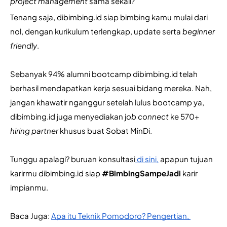
project management 
sama sekali?
Tenang saja, dibimbing.id siap bimbing kamu mulai dari 
nol, dengan kurikulum terlengkap, update serta 
beginner 
friendly
. 
Sebanyak 94% alumni bootcamp dibimbing.id telah 
berhasil mendapatkan kerja sesuai bidang mereka. Nah, 
jangan khawatir nganggur setelah lulus bootcamp ya, 
dibimbing.id juga menyediakan j
ob connect
 ke 570+ 
hiring partner
 khusus buat Sobat MinDi.
Tunggu apalagi? buruan konsultasi
 di sini,
 apapun tujuan 
karirmu dibimbing.id siap 
#BimbingSampeJadi
 karir 
impianmu.
Baca Juga: 
Apa itu Teknik Pomodoro? Pengertian, 