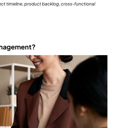
ect timeline
,
product backlog
,
cross-functional
Management?