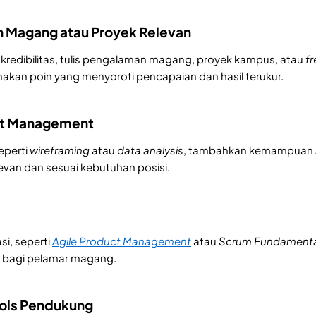
 Magang atau Proyek Relevan
redibilitas, tulis pengalaman magang, proyek kampus, atau
f
nakan poin yang menyoroti pencapaian dan hasil terukur.
uct Management
eperti
wireframing
atau
data analysis
, tambahkan kemampuan
elevan dan sesuai kebutuhan posisi.
asi, seperti
Agile Product Management
atau
Scrum Fundamenta
 bagi pelamar magang.
ools Pendukung