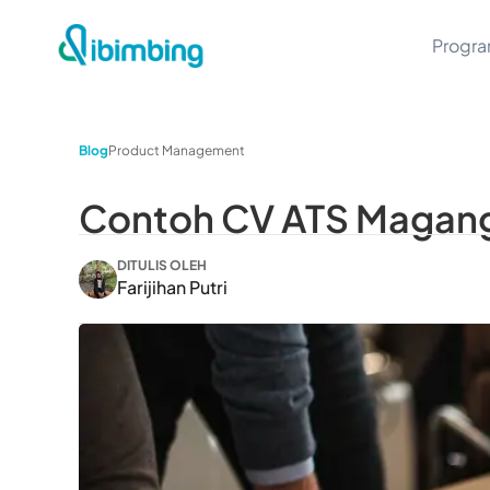
Progr
Blog
Product Management
Contoh CV ATS Magang
DITULIS OLEH
Farijihan Putri