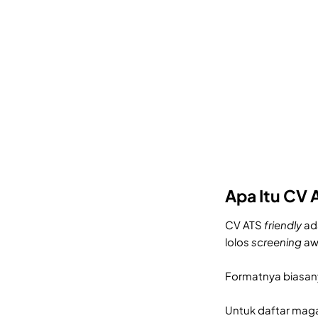
Apa Itu CV 
CV ATS
friendly
ad
lolos
screening
awa
Formatnya biasany
Untuk daftar maga