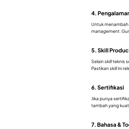
4. Pengalaman
Untuk menambah k
management
. Gu
5. Skill Prod
Selain
skill
teknis s
Pastikan
skill
ini r
6. Sertifikasi
Jika punya sertifik
tambah yang kuat
7. Bahasa & T