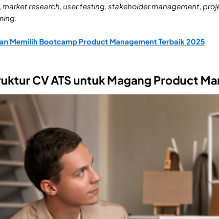
,
market research
,
user testing
,
stakeholder management
,
proj
ming
.
an Memilih Bootcamp Product Management Terbaik 2025
truktur CV ATS untuk Magang Product 