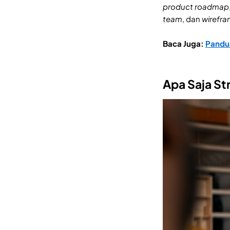
product roadmap
team
, dan
wirefra
Baca Juga:
Pandu
Apa Saja S