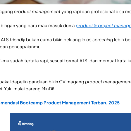
magang
product management
yang rapi dan profesional bisa me
bingan yang baru mau masuk dunia
product & project manag
V ATS
friendly
bukan cuma bikin peluang lolos
screening
lebih be
 dan pencapaianmu.
-mu sudah tertata rapi, sesuai format ATS, dan memuat kata k
mu bakal dapetin panduan bikin CV magang
product managemen
ri. Yuk, mulai bareng MinDi!
omendasi Bootcamp Product Management Terbaru 2025