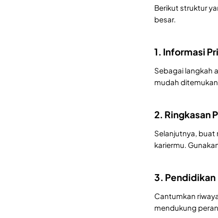
Berikut struktur
besar.
1. Informasi Pr
Sebagai langkah aw
mudah ditemukan 
2. Ringkasan Pr
Selanjutnya, buat
kariermu. Gunakan
3. Pendidikan
Cantumkan riwayat 
mendukung pera