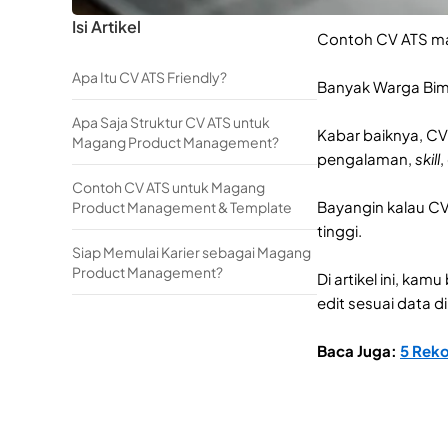
Isi Artikel
Contoh CV ATS 
Apa Itu CV ATS Friendly?
Banyak Warga Bim
Apa Saja Struktur CV ATS untuk
Kabar baiknya, C
Magang Product Management?
pengalaman,
skill
,
Contoh CV ATS untuk Magang
Bayangin kalau CV
Product Management & Template
tinggi.
Siap Memulai Karier sebagai Magang
Product Management?
Di artikel ini, ka
edit sesuai data di
Baca Juga:
5 Rek