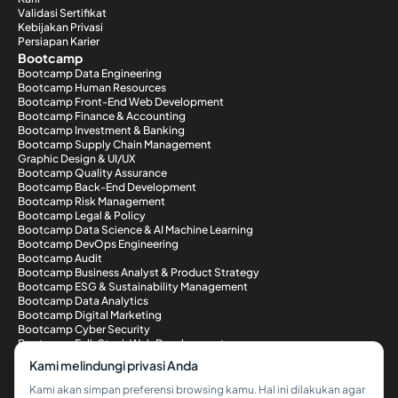
Validasi Sertifikat
Kebijakan Privasi
Persiapan Karier
Bootcamp
Bootcamp Data Engineering
Bootcamp Human Resources
Bootcamp Front-End Web Development
Bootcamp Finance & Accounting
Bootcamp Investment & Banking
Bootcamp Supply Chain Management
Graphic Design & UI/UX
Bootcamp Quality Assurance
Bootcamp Back-End Development
Bootcamp Risk Management
Bootcamp Legal & Policy
Bootcamp Data Science & AI Machine Learning
Bootcamp DevOps Engineering
Bootcamp Audit
Bootcamp Business Analyst & Product Strategy
Bootcamp ESG & Sustainability Management
Bootcamp Data Analytics
Bootcamp Digital Marketing
Bootcamp Cyber Security
Bootcamp Full-Stack Web Development
Metode Pembayaran
Kami melindungi privasi Anda
Kami akan simpan preferensi browsing kamu. Hal ini dilakukan agar