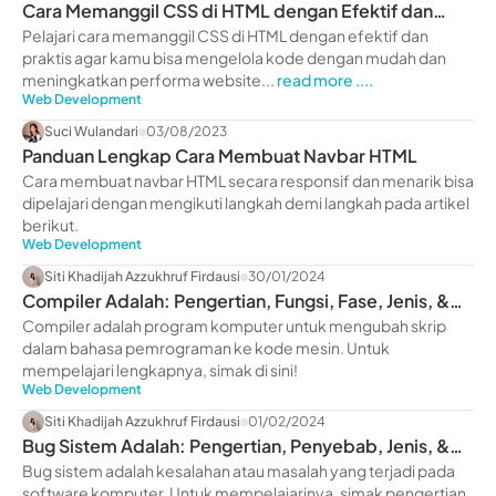
Cara Memanggil CSS di HTML dengan Efektif dan
Praktis
Pelajari cara memanggil CSS di HTML dengan efektif dan
praktis agar kamu bisa mengelola kode dengan mudah dan
meningkatkan performa website...
read more ....
Web Development
Suci Wulandari
03/08/2023
Panduan Lengkap Cara Membuat Navbar HTML
Cara membuat navbar HTML secara responsif dan menarik bisa
dipelajari dengan mengikuti langkah demi langkah pada artikel
berikut.
Web Development
Siti Khadijah Azzukhruf Firdausi
30/01/2024
Compiler Adalah: Pengertian, Fungsi, Fase, Jenis, &
Contoh
Compiler adalah program komputer untuk mengubah skrip
dalam bahasa pemrograman ke kode mesin. Untuk
mempelajari lengkapnya, simak di sini!
Web Development
Siti Khadijah Azzukhruf Firdausi
01/02/2024
Bug Sistem Adalah: Pengertian, Penyebab, Jenis, &
Cara Cegah
Bug sistem adalah kesalahan atau masalah yang terjadi pada
software komputer. Untuk mempelajarinya, simak pengertian