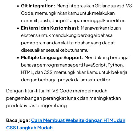
Git Integration:
Mengintegrasikan Git langsung di VS
Code, memungkinkan kamu untuk melakukan
commit, push, dan pull tanpa meninggalkan editor.
Ekstensi dan Kustomisasi:
Menawarkan ribuan
ekstensi untuk mendukung berbagai bahasa
pemrograman dan alat tambahan yang dapat
disesuaikan sesuai kebutuhanmu.
Multiple Language Support:
Mendukung berbagai
bahasa pemrograman seperti JavaScript, Python,
HTML, dan CSS, memungkinkan kamu untuk bekerja
dengan berbagai proyek dalam satu editor.
Dengan fitur-fitur ini, VS Code mempermudah
pengembangan perangkat lunak dan meningkatkan
produktivitas pengembang
Baca juga:
Cara Membuat Website dengan HTML dan
CSS Langkah Mudah