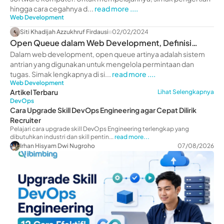
hingga cara cegahnya d...
read more ....
Web Development
Siti Khadijah Azzukhruf Firdausi
02/02/2024
Open Queue dalam Web Development, Definisi
hingga Fungsinya!
Dalam web development, open queue artinya adalah sistem
antrian yang digunakan untuk mengelola permintaan dan
tugas. Simak lengkapnya di si...
read more ....
Web Development
Artikel Terbaru
Lihat Selengkapnya
DevOps
Cara Upgrade Skill DevOps Engineering agar Cepat Dilirik
Recruiter
Pelajari cara upgrade skill DevOps Engineering terlengkap yang
dibutuhkan industri dan skill pentin...
read more...
Irhan Hisyam Dwi Nugroho
07/08/2026