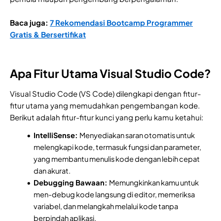
Baca juga:
7 Rekomendasi Bootcamp Programmer
Gratis & Bersertifikat
Apa Fitur Utama Visual Studio Code?
Visual Studio Code (VS Code) dilengkapi dengan fitur-
fitur utama yang memudahkan pengembangan kode.
Berikut adalah fitur-fitur kunci yang perlu kamu ketahui:
IntelliSense:
Menyediakan saran otomatis untuk
melengkapi kode, termasuk fungsi dan parameter,
yang membantu menulis kode dengan lebih cepat
dan akurat.
Debugging Bawaan:
Memungkinkan kamu untuk
men-debug kode langsung di editor, memeriksa
variabel, dan melangkah melalui kode tanpa
berpindah aplikasi.