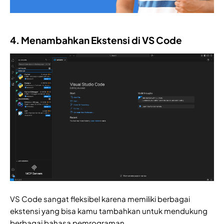
4. Menambahkan Ekstensi di VS Code
VS Code sangat fleksibel karena memiliki berbagai
ekstensi yang bisa kamu tambahkan untuk mendukung
berbagai bahasa pemrograman.