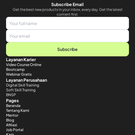
Subscribe Email
Get the best new products in your inbox, every day. Get the latest
content first.
Subscribe
Layanan Karier
Video Course Online
Bootcamp
Webinar Gratis
Layanan Perusahaan
Digital Skill Training
Soft Skill Training
BNSP
Pages
Beranda
Tentang Kami
Mentor
Blog
Afiliasi
Job Portal
Karir