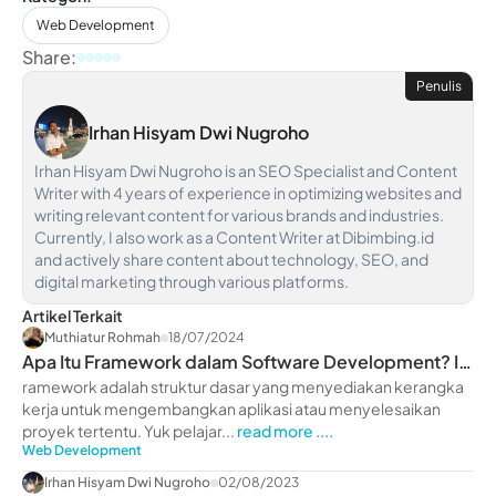
Web Development
Share:
Penulis
Irhan Hisyam Dwi Nugroho
Irhan Hisyam Dwi Nugroho is an SEO Specialist and Content
Writer with 4 years of experience in optimizing websites and
writing relevant content for various brands and industries.
Currently, I also work as a Content Writer at Dibimbing.id
and actively share content about technology, SEO, and
digital marketing through various platforms.
Artikel Terkait
Muthiatur Rohmah
18/07/2024
Apa Itu Framework dalam Software Development? Ini
Penjelasannya
ramework adalah struktur dasar yang menyediakan kerangka
kerja untuk mengembangkan aplikasi atau menyelesaikan
proyek tertentu. Yuk pelajar...
read more ....
Web Development
Irhan Hisyam Dwi Nugroho
02/08/2023