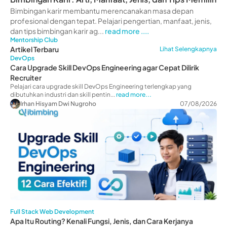
Bimbingan karir membantu merencanakan masa depan
profesional dengan tepat. Pelajari pengertian, manfaat, jenis,
dan tips bimbingan karir ag...
read more ....
Mentorship Club
Artikel Terbaru
Lihat Selengkapnya
DevOps
Cara Upgrade Skill DevOps Engineering agar Cepat Dilirik
Recruiter
Pelajari cara upgrade skill DevOps Engineering terlengkap yang
dibutuhkan industri dan skill pentin...
read more...
Irhan Hisyam Dwi Nugroho
07/08/2026
Full Stack Web Development
Apa Itu Routing? Kenali Fungsi, Jenis, dan Cara Kerjanya