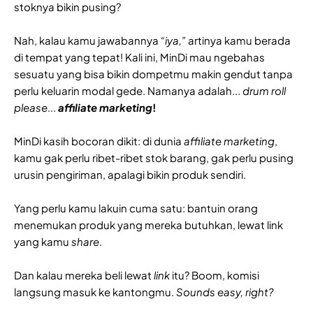
stoknya bikin pusing?
Nah, kalau kamu jawabannya
“iya,”
artinya kamu berada
di tempat yang tepat! Kali ini, MinDi mau ngebahas
sesuatu yang bisa bikin dompetmu makin gendut tanpa
perlu keluarin modal gede. Namanya adalah...
drum roll
please
...
affiliate marketing
!
MinDi kasih bocoran dikit: di dunia
affiliate marketing
,
kamu gak perlu ribet-ribet stok barang, gak perlu pusing
urusin pengiriman, apalagi bikin produk sendiri.
Yang perlu kamu lakuin cuma satu: bantuin orang
menemukan produk yang mereka butuhkan, lewat link
yang kamu
share
.
Dan kalau mereka beli lewat
link
itu? Boom, komisi
langsung masuk ke kantongmu.
Sounds easy, right?