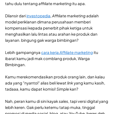
tahu dulu tentang
affiliate marketing
itu apa.
Dilansir dari
investopedia
,
Affiliate marketing
adalah
model periklanan dimana perusahaan memberi
kompensasi kepada penerbit pihak ketiga untuk
menghasilkan lalu lintas atau arahan ke produk dan
layanan. bingung gak warga bimbingan?
Lebih gampangnya
cara kerja
Affiliate marketing
itu
ibarat kamu jadi mak comblang produk, Warga
Bimbingan.
Kamu merekomendasikan produk orang lain, dan kalau
ada yang "nyantol" alias beli lewat
link
yang kamu kasih,
tadaaa, kamu dapat komisi!
Simple
kan?
Nah, peran kamu di sini kayak
sales
, tapi versi digital yang
lebih keren. Gak perlu ketemu tatap muka, tinggal
promosi di media sosial, blog, atau YouTube, beres deh.