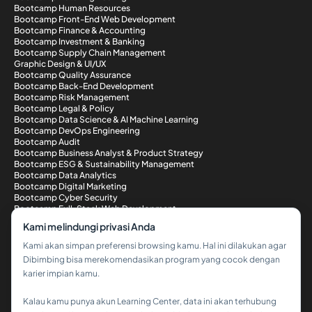
Bootcamp Human Resources
Bootcamp Front-End Web Development
Bootcamp Finance & Accounting
Bootcamp Investment & Banking
Bootcamp Supply Chain Management
Graphic Design & UI/UX
Bootcamp Quality Assurance
Bootcamp Back-End Development
Bootcamp Risk Management
Bootcamp Legal & Policy
Bootcamp Data Science & AI Machine Learning
Bootcamp DevOps Engineering
Bootcamp Audit
Bootcamp Business Analyst & Product Strategy
Bootcamp ESG & Sustainability Management
Bootcamp Data Analytics
Bootcamp Digital Marketing
Bootcamp Cyber Security
Bootcamp Full-Stack Web Development
Metode Pembayaran
Kami melindungi privasi Anda
Kami akan simpan preferensi browsing kamu. Hal ini dilakukan agar
Dibimbing bisa merekomendasikan program yang cocok dengan
karier impian kamu.
Kalau kamu punya akun Learning Center, data ini akan terhubung