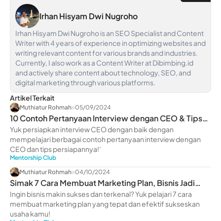
Irhan Hisyam Dwi Nugroho
Irhan Hisyam Dwi Nugroho is an SEO Specialist and Content
Writer with 4 years of experience in optimizing websites and
writing relevant content for various brands and industries.
Currently, I also work as a Content Writer at Dibimbing.id
and actively share content about technology, SEO, and
digital marketing through various platforms.
Artikel Terkait
Muthiatur Rohmah
05/09/2024
10 Contoh Pertanyaan Interview dengan CEO & Tips
Suksesnya!
Yuk persiapkan interview CEO dengan baik dengan
mempelajari berbagai contoh pertanyaan interview dengan
CEO dan tips persiapannya!’
Mentorship Club
Muthiatur Rohmah
04/10/2024
Simak 7 Cara Membuat Marketing Plan, Bisnis Jadi
Makin Sukses!
Ingin bisnis makin sukses dan terkenal? Yuk pelajari 7 cara
membuat marketing plan yang tepat dan efektif sukseskan
usaha kamu!