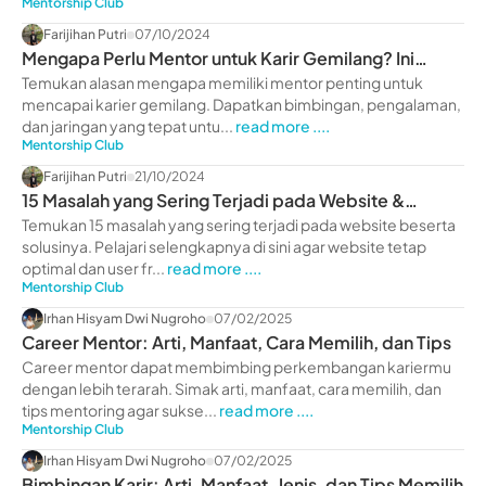
Mentorship Club
Farijihan Putri
07/10/2024
Mengapa Perlu Mentor untuk Karir Gemilang? Ini
Alasannya!
Temukan alasan mengapa memiliki mentor penting untuk
mencapai karier gemilang. Dapatkan bimbingan, pengalaman,
dan jaringan yang tepat untu...
read more ....
Mentorship Club
Farijihan Putri
21/10/2024
15 Masalah yang Sering Terjadi pada Website &
Solusinya
Temukan 15 masalah yang sering terjadi pada website beserta
solusinya. Pelajari selengkapnya di sini agar website tetap
optimal dan user fr...
read more ....
Mentorship Club
Irhan Hisyam Dwi Nugroho
07/02/2025
Career Mentor: Arti, Manfaat, Cara Memilih, dan Tips
Career mentor dapat membimbing perkembangan kariermu
dengan lebih terarah. Simak arti, manfaat, cara memilih, dan
tips mentoring agar sukse...
read more ....
Mentorship Club
Irhan Hisyam Dwi Nugroho
07/02/2025
Bimbingan Karir: Arti, Manfaat, Jenis, dan Tips Memilih