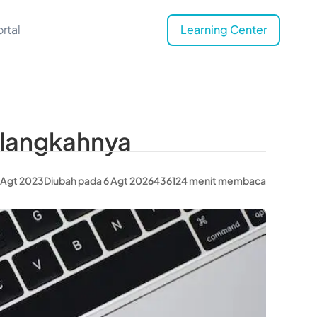
rtal
Learning Center
-langkahnya
 Agt 2023
Diubah pada 6 Agt 2026
43612
4 menit membaca