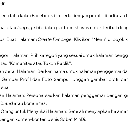
if.
perlu tahu kalau Facebook berbeda dengan profil pribadi atau 
ar atau 
fanpage 
ini adalah platform khusus untuk terlibat d
psi Buat Halaman/
Create Fanpage
: Klik ikon "Menu" di pojok
tegori Halaman: Pilih kategori yang sesuai untuk halaman pengg
atau "Komunitas atau Tokoh Publik".
n detail Halaman: Berikan nama untuk halaman penggemar dan p
Gambar Profil dan Foto Sampul: Unggah gambar profil dan
isual.
an Halaman: Personalisasikan halaman penggemar dengan gamb
 
brand 
atau komunitas,
Orang untuk Menyukai Halaman
:
 Setelah menyiapkan halama
 dengan konten-konten bisnis Sobat MinDi.