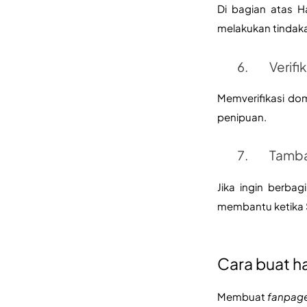
Di bagian atas 
melakukan tindaka
Verifi
Memverifikasi dom
penipuan.
Tamba
Jika ingin berba
membantu ketika S
Cara buat h
Membuat 
fanpag