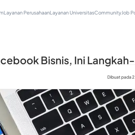
am
Layanan Perusahaan
Layanan Universitas
Community
Job Po
ebook Bisnis, Ini Langkah
Dibuat pada 2