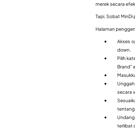
merek secara efekt
Tapi, Sobat MinDi 
Halaman penggem
Akses o
down.
Pilih ka
Brand" 
Masukka
Unggah 
secara v
Sesuaik
tentang
Undang 
terlibat