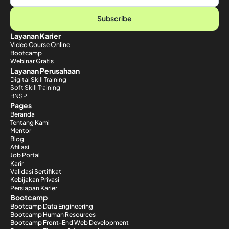
Subscribe
Layanan Karier
Video Course Online
Bootcamp
Webinar Gratis
Layanan Perusahaan
Digital Skill Training
Soft Skill Training
BNSP
Pages
Beranda
Tentang Kami
Mentor
Blog
Afiliasi
Job Portal
Karir
Validasi Sertifikat
Kebijakan Privasi
Persiapan Karier
Bootcamp
Bootcamp Data Engineering
Bootcamp Human Resources
Bootcamp Front-End Web Development