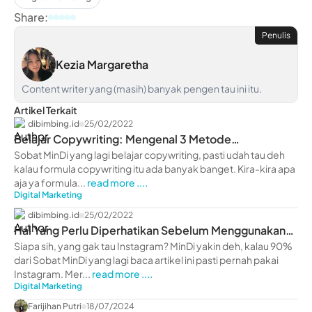
Share:
Penulis
Kezia Margaretha
Content writer yang (masih) banyak pengen tau ini itu.
Artikel Terkait
dibimbing.id
25/02/2022
Belajar Copywriting: Mengenal 3 Metode
Copywriting Terbaik
Sobat MinDi yang lagi belajar copywriting, pasti udah tau deh
kalau formula copywriting itu ada banyak banget. Kira-kira apa
aja ya formula...
read more ....
Digital Marketing
dibimbing.id
25/02/2022
Hal Yang Perlu Diperhatikan Sebelum Menggunakan
IG Ads
Siapa sih, yang gak tau Instagram? MinDi yakin deh, kalau 90%
dari Sobat MinDi yang lagi baca artikel ini pasti pernah pakai
Instagram. Mer...
read more ....
Digital Marketing
Farijihan Putri
18/07/2024