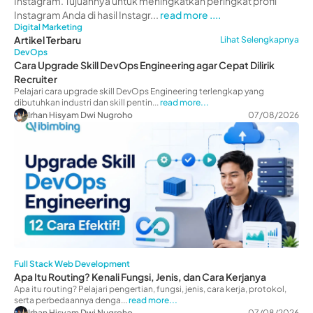
Instagram. Tujuannya untuk meningkatkan peringkat profil
Instagram Anda di hasil Instagr...
read more ....
Digital Marketing
Artikel Terbaru
Lihat Selengkapnya
DevOps
Cara Upgrade Skill DevOps Engineering agar Cepat Dilirik
Recruiter
Pelajari cara upgrade skill DevOps Engineering terlengkap yang
dibutuhkan industri dan skill pentin...
read more...
Irhan Hisyam Dwi Nugroho
07/08/2026
Full Stack Web Development
Apa Itu Routing? Kenali Fungsi, Jenis, dan Cara Kerjanya
Apa itu routing? Pelajari pengertian, fungsi, jenis, cara kerja, protokol,
serta perbedaannya denga...
read more...
Irhan Hisyam Dwi Nugroho
07/08/2026