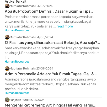
Artikel Terkait
Muthiatur Rohmah
14/05/2024
Apa itu Probation? Definisi, Dasar Hukum & Tips
Melewatinya
Probation adalah masa percobaan kepada karyawan baru
untuk menilai kinerja mereka sebelum diangkat sebagai
karyawan tetap. Yuk pelajari sel...
read more ....
Human Resources
Muthiatur Rohmah
14/08/2024
12 Fasilitas yang diharapkan saat Bekerja, Apa saja?
Yuk Intip
Saat karyawan bekerja, ada banyak fasilitas yang diharapkan
selain gaji. Penasaran apa saja? Yuk simak fasilitasnya berikut
ini.
Human Resources
Muthiatur Rohmah
23/09/2024
Admin Personalia Adalah: Yuk Simak Tugas, Gaji &
Skillnya
Admin personalia adalah seorang yang bertanggung jawab
mengelola administrasi terkait SDM perusahaan. Yuk kenali
profesi ini lebih dekat.
Human Resources
Farijihan Putri
13/12/2024
Mengenal Retirement: Arti hingga Hal yang Harus