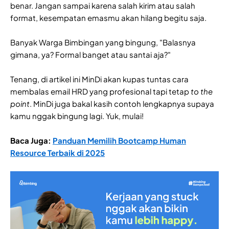
benar. Jangan sampai karena salah kirim atau salah
format, kesempatan emasmu akan hilang begitu saja.
Banyak Warga Bimbingan yang bingung, "Balasnya
gimana, ya? Formal banget atau santai aja?"
Tenang, di artikel ini MinDi akan kupas tuntas cara
membalas email HRD yang profesional tapi tetap
to the
point
. MinDi juga bakal kasih contoh lengkapnya supaya
kamu nggak bingung lagi. Yuk, mulai!
Baca Juga:
Panduan Memilih Bootcamp Human
Resource Terbaik di 2025