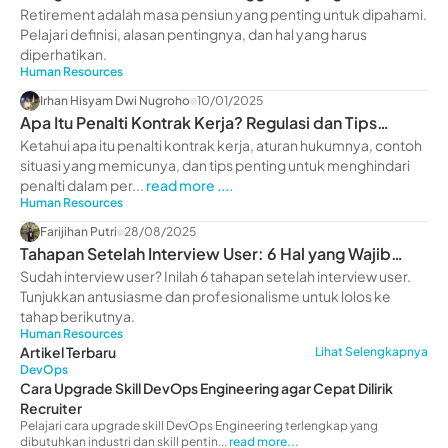
Diperhatikan
Retirement adalah masa pensiun yang penting untuk dipahami.
Pelajari definisi, alasan pentingnya, dan hal yang harus
diperhatikan.
Human Resources
Irhan Hisyam Dwi Nugroho
10/01/2025
Apa Itu Penalti Kontrak Kerja? Regulasi dan Tips
Pentingnya
Ketahui apa itu penalti kontrak kerja, aturan hukumnya, contoh
situasi yang memicunya, dan tips penting untuk menghindari
penalti dalam per...
read more ....
Human Resources
Farijihan Putri
28/08/2025
Tahapan Setelah Interview User: 6 Hal yang Wajib
Dilakukan
Sudah interview user? Inilah 6 tahapan setelah interview user.
Tunjukkan antusiasme dan profesionalisme untuk lolos ke
tahap berikutnya.
Human Resources
Artikel Terbaru
Lihat Selengkapnya
DevOps
Cara Upgrade Skill DevOps Engineering agar Cepat Dilirik
Recruiter
Pelajari cara upgrade skill DevOps Engineering terlengkap yang
dibutuhkan industri dan skill pentin...
read more...