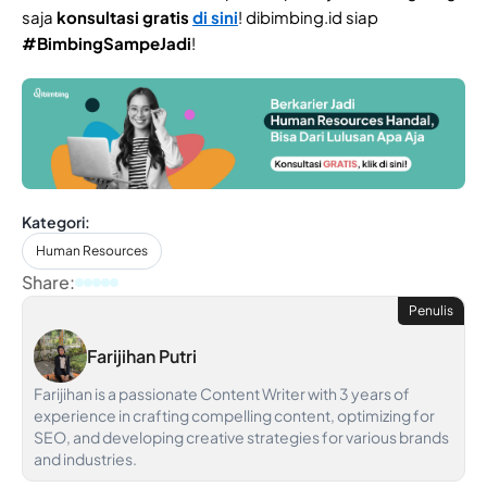
saja
konsultasi gratis
di sini
! dibimbing.id siap
#BimbingSampeJadi
!
Kategori:
Human Resources
Share:
Penulis
Farijihan Putri
Farijihan is a passionate Content Writer with 3 years of
experience in crafting compelling content, optimizing for
SEO, and developing creative strategies for various brands
and industries.