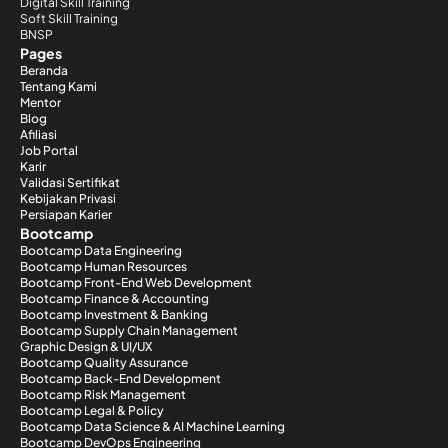
Digital Skill Training
Soft Skill Training
BNSP
Pages
Beranda
Tentang Kami
Mentor
Blog
Afiliasi
Job Portal
Karir
Validasi Sertifikat
Kebijakan Privasi
Persiapan Karier
Bootcamp
Bootcamp Data Engineering
Bootcamp Human Resources
Bootcamp Front-End Web Development
Bootcamp Finance & Accounting
Bootcamp Investment & Banking
Bootcamp Supply Chain Management
Graphic Design & UI/UX
Bootcamp Quality Assurance
Bootcamp Back-End Development
Bootcamp Risk Management
Bootcamp Legal & Policy
Bootcamp Data Science & AI Machine Learning
Bootcamp DevOps Engineering