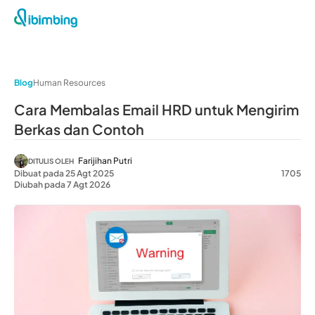
Blog
Human Resources
Cara Membalas Email HRD untuk Mengirim
Berkas dan Contoh
Farijihan Putri
DITULIS OLEH
Dibuat pada 25 Agt 2025
1705
Diubah pada 7 Agt 2026