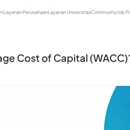
am
Layanan Perusahaan
Layanan Universitas
Community
Job Po
age Cost of Capital (WACC