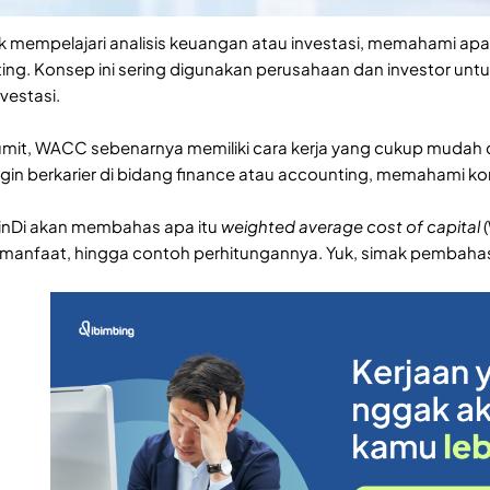
ik mempelajari analisis keuangan atau investasi, memahami apa
ing. Konsep ini sering digunakan perusahaan dan investor unt
vestasi.
umit, WACC sebenarnya memiliki cara kerja yang cukup mudah di
gin berkarier di bidang finance atau accounting, memahami kons
i MinDi akan membahas apa itu
weighted average cost of capital
(
 manfaat, hingga contoh perhitungannya. Yuk, simak pembahas