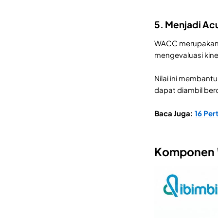
5. Menjadi Ac
WACC merupakan sa
mengevaluasi kine
Nilai ini membant
dapat diambil berd
Baca Juga:
16 Per
Komponen