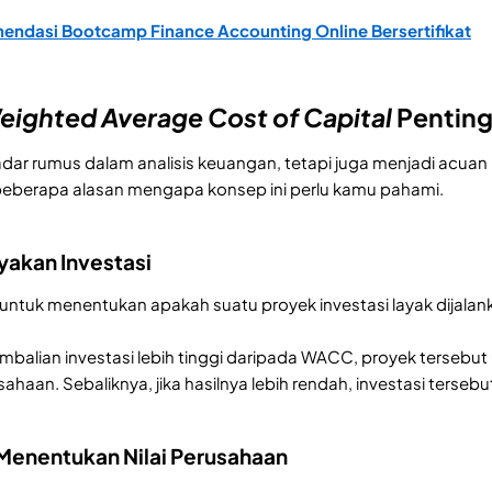
ndasi Bootcamp Finance Accounting Online Bersertifikat
eighted Average Cost of Capital
Pentin
r rumus dalam analisis keuangan, tetapi juga menjadi acuan 
t beberapa alasan mengapa konsep ini perlu kamu pahami.
ayakan Investasi
tuk menentukan apakah suatu proyek investasi layak dijalank
embalian investasi lebih tinggi daripada WACC, proyek terse
haan. Sebaliknya, jika hasilnya lebih rendah, investasi terseb
enentukan Nilai Perusahaan