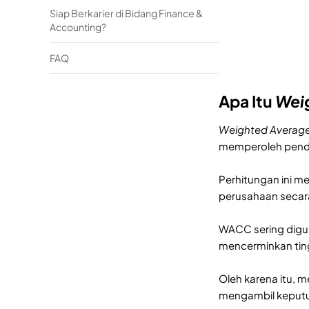
Siap Berkarier di Bidang Finance &
Accounting?
FAQ
Apa Itu
Weig
Weighted Average
memperoleh pendan
Perhitungan ini 
perusahaan secar
WACC sering digun
mencerminkan ting
Oleh karena itu, 
mengambil keputus