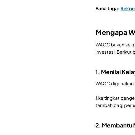
Baca Juga:
Rekome
Mengapa
W
WACC bukan sekada
investasi. Beriku
1. Menilai Kel
WACC digunakan un
Jika tingkat peng
tambah bagi perusa
2. Membantu M