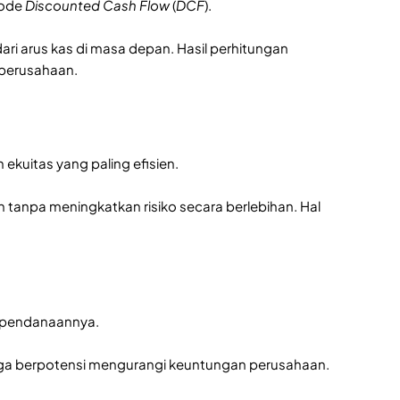
tode
Discounted Cash Flow
(
DCF
).
ari arus kas di masa depan. Hasil perhitungan
 perusahaan.
uitas yang paling efisien.
tanpa meningkatkan risiko secara berlebihan. Hal
r pendanaannya.
gga berpotensi mengurangi keuntungan perusahaan.