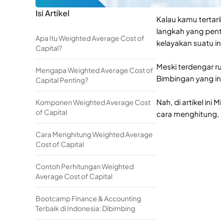
Isi Artikel
Kalau kamu tertar
langkah yang pent
Apa Itu Weighted Average Cost of
kelayakan suatu in
Capital?
Meski terdengar r
Mengapa Weighted Average Cost of
Bimbingan yang in
Capital Penting?
Nah, di artikel in
Komponen Weighted Average Cost
of Capital
cara menghitung,
Cara Menghitung Weighted Average
Cost of Capital
Contoh Perhitungan Weighted
Average Cost of Capital
Bootcamp Finance & Accounting
Terbaik di Indonesia: Dibimbing