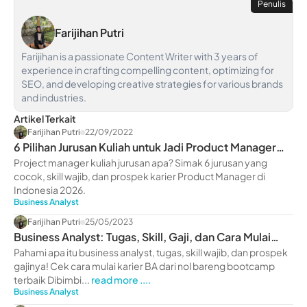
Penulis
Farijihan Putri
Farijihan is a passionate Content Writer with 3 years of
experience in crafting compelling content, optimizing for
SEO, and developing creative strategies for various brands
and industries.
Artikel Terkait
Farijihan Putri
22/09/2022
6 Pilihan Jurusan Kuliah untuk Jadi Product Manager
Andal 2026
Project manager kuliah jurusan apa? Simak 6 jurusan yang
cocok, skill wajib, dan prospek karier Product Manager di
Indonesia 2026.
Business Analyst
Farijihan Putri
25/05/2023
Business Analyst: Tugas, Skill, Gaji, dan Cara Mulai
Karier
Pahami apa itu business analyst, tugas, skill wajib, dan prospek
gajinya! Cek cara mulai karier BA dari nol bareng bootcamp
terbaik Dibimbi...
read more ....
Business Analyst