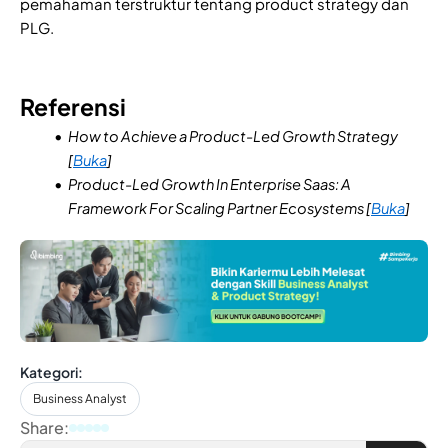
pemahaman terstruktur tentang product strategy dan
PLG.
Referensi
How to Achieve a Product-Led Growth Strategy
[
Buka
]
Product-Led Growth In Enterprise Saas: A
Framework For Scaling Partner Ecosystems [
Buka
]
Kategori:
Business Analyst
Share: