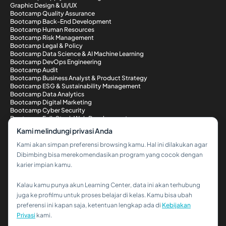
Graphic Design & UI/UX
Bootcamp Quality Assurance
Bootcamp Back-End Development
Bootcamp Human Resources
Bootcamp Risk Management
Bootcamp Legal & Policy
Bootcamp Data Science & AI Machine Learning
Bootcamp DevOps Engineering
Bootcamp Audit
Bootcamp Business Analyst & Product Strategy
Bootcamp ESG & Sustainability Management
Bootcamp Data Analytics
Bootcamp Digital Marketing
Bootcamp Cyber Security
Bootcamp Full-Stack Web Development
Metode Pembayaran
Kami melindungi privasi Anda
Kami akan simpan preferensi browsing kamu. Hal ini dilakukan agar
Dibimbing bisa merekomendasikan program yang cocok dengan
karier impian kamu.
Kalau kamu punya akun Learning Center, data ini akan terhubung
Hi!👋
juga ke profilmu untuk proses belajar di kelas. Kamu bisa ubah
preferensi ini kapan saja, ketentuan lengkap ada di
Kebijakan
Kalau kamu butuh bantuan,
Privasi
kami.
hubungi kami via WhatsApp ya!