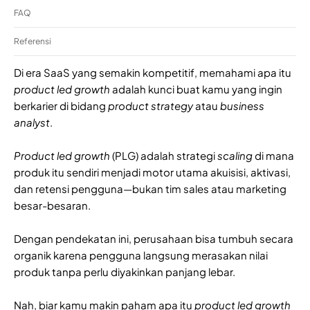
FAQ
Referensi
Di era SaaS yang semakin kompetitif, memahami apa itu
product led growth
adalah kunci buat kamu yang ingin
berkarier di bidang
product strategy
atau
business
analyst
.
Product led growth
(PLG) adalah strategi
scaling
di mana
produk itu sendiri menjadi motor utama akuisisi, aktivasi,
dan retensi pengguna—bukan tim sales atau marketing
besar-besaran.
Dengan pendekatan ini, perusahaan bisa tumbuh secara
organik karena pengguna langsung merasakan nilai
produk tanpa perlu diyakinkan panjang lebar.
Nah, biar kamu makin paham apa itu
product led growth