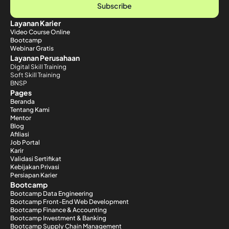
Subscribe
Layanan Karier
Video Course Online
Bootcamp
Webinar Gratis
Layanan Perusahaan
Digital Skill Training
Soft Skill Training
BNSP
Pages
Beranda
Tentang Kami
Mentor
Blog
Afiliasi
Job Portal
Karir
Validasi Sertifikat
Kebijakan Privasi
Persiapan Karier
Bootcamp
Bootcamp Data Engineering
Bootcamp Front-End Web Development
Bootcamp Finance & Accounting
Bootcamp Investment & Banking
Bootcamp Supply Chain Management