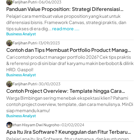
Farijihan Putri
06/06/2023
Panduan Value Proposition: Strategi Diferensiasi
Bisnis di Era Digital 2026
Pelajari cara membuat value proposition yang kuat untuk
diferensiasi bisnis. Framework Canvas, strategi praktis, dan
tips sukses di era dig...
read more ....
Business Analyst
Farijihan Putri
13/09/2023
Contoh dan Tips Membuat Portfolio Product Manager
2026
Cari contoh product manager portfolio 2026? Cek tips praktis
& referensi pro di sini biar draf karyamu makin berbobot & dilirik
HRD. Gaspol!
Business Analyst
Farijihan Putri
30/10/2023
Contoh Project Overview: Template hingga Cara
Menulisnya
Warga Bimbingan sering menebak ekspektasi klien? Pahami
contoh project overview, template, dan cara menulisnya. MinDi
siap memandu kamu!
Business Analyst
Irhan Hisyam Dwi Nugroho
02/02/2024
Apa Itu Jira Software? Keunggulan dan Fitur Terbaru
2026
Pelajari apa itu Jira Software, fitur utamanya, dan keuntungan