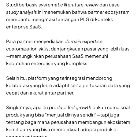
Studi berbasis
systematic literature review
dan
case
study analysis
ini menemukan bahwa
partner
ecosystem
membantu mengatasi tantangan PLG di konteks
enterprise SaaS.
Para partner menyediakan
domain
expertise
,
customization skills
, dan jangkauan pasar yang lebih luas
—memungkinkan perusahaan SaaS memenuhi
kebutuhan enterprise yang kompleks.
Selain itu,
platform
yang terintegrasi mendorong
kolaborasi yang lebih adaptif serta pertukaran data yang
cepat dan akurat antar partner.
Singkatnya, apa itu
product led growth
bukan cuma soal
produk yang bisa "menjual dirinya sendiri"—tapi juga
tentang bagaimana perusahaan membangun ekosistem
kemitraan yang bisa memperkuat adopsi produk di
segmen
enterprise
.