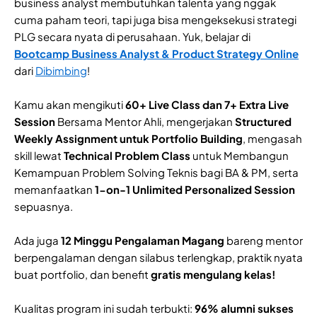
business analyst membutuhkan talenta yang nggak
cuma paham teori, tapi juga bisa mengeksekusi strategi
PLG secara nyata di perusahaan. Yuk, belajar di
Bootcamp Business Analyst & Product Strategy Online
dari
Dibimbing
!
Kamu akan mengikuti
60+ Live Class dan 7+ Extra Live
Session
Bersama Mentor Ahli, mengerjakan
Structured
Weekly Assignment untuk Portfolio Building
, mengasah
skill lewat
Technical Problem Class
untuk Membangun
Kemampuan Problem Solving Teknis bagi BA & PM, serta
memanfaatkan
1-on-1 Unlimited Personalized Session
sepuasnya.
Ada juga
12 Minggu Pengalaman Magang
bareng mentor
berpengalaman dengan silabus terlengkap, praktik nyata
buat portfolio, dan benefit
gratis mengulang kelas!
Kualitas program ini sudah terbukti:
96% alumni sukses