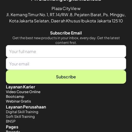
Plaza CityView
Jl. Kemang Timur No.1, RT.14/RW.8, Pejaten Barat, Ps. Minggu,
Kota Jakarta Selatan, Daerah Khusus Ibukota Jakarta 12510
Subscribe Email
Get the best new products in your inbox, every day. Get the latest
content first.
Subscribe
Layanan Karier
Video Course Online
Bootcamp
Webinar Gratis
Layanan Perusahaan
Digital Skill Training
Soft Skill Training
BNSP
Pages
Beranda