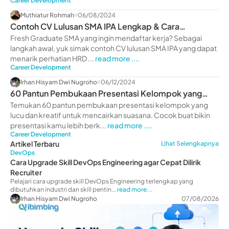
Career Development
Muthiatur Rohmah
06/08/2024
Contoh CV Lulusan SMA IPA Lengkap & Cara
Membuatnya 2024
Fresh Graduate SMA yang ingin mendaftar kerja? Sebagai
langkah awal, yuk simak contoh CV lulusan SMA IPA yang dapat
menarik perhatian HRD ...
read more ....
Career Development
Irhan Hisyam Dwi Nugroho
06/12/2024
60 Pantun Pembukaan Presentasi Kelompok yang
Lucu
Temukan 60 pantun pembukaan presentasi kelompok yang
lucu dan kreatif untuk mencairkan suasana. Cocok buat bikin
presentasi kamu lebih berk...
read more ....
Career Development
Artikel Terbaru
Lihat Selengkapnya
DevOps
Cara Upgrade Skill DevOps Engineering agar Cepat Dilirik
Recruiter
Pelajari cara upgrade skill DevOps Engineering terlengkap yang
dibutuhkan industri dan skill pentin...
read more...
Irhan Hisyam Dwi Nugroho
07/08/2026