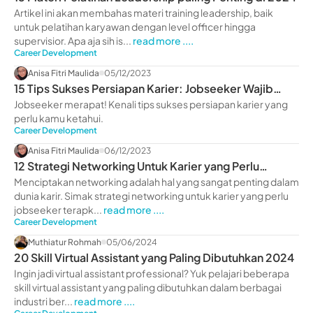
Artikel ini akan membahas materi training leadership, baik
untuk pelatihan karyawan dengan level officer hingga
supervisior. Apa aja sih is...
read more ....
Career Development
Anisa Fitri Maulida
05/12/2023
15 Tips Sukses Persiapan Karier: Jobseeker Wajib
Tahu!
Jobseeker merapat! Kenali tips sukses persiapan karier yang
perlu kamu ketahui.
Career Development
Anisa Fitri Maulida
06/12/2023
12 Strategi Networking Untuk Karier yang Perlu
Jobseeker Terapkan
Menciptakan networking adalah hal yang sangat penting dalam
dunia karir. Simak strategi networking untuk karier yang perlu
jobseeker terapk...
read more ....
Career Development
Muthiatur Rohmah
05/06/2024
20 Skill Virtual Assistant yang Paling Dibutuhkan 2024
Ingin jadi virtual assistant professional? Yuk pelajari beberapa
skill virtual assistant yang paling dibutuhkan dalam berbagai
industri ber...
read more ....