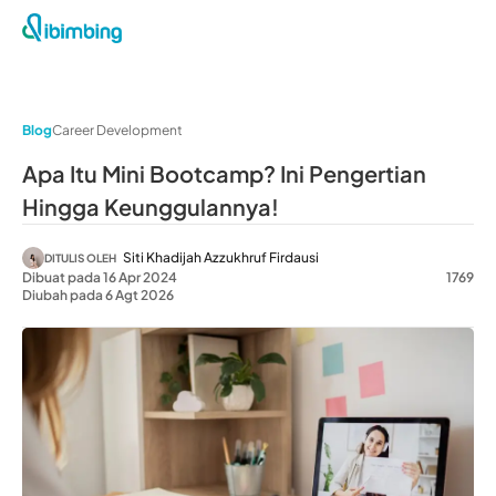
Blog
Career Development
Apa Itu Mini Bootcamp? Ini Pengertian
Hingga Keunggulannya!
Siti Khadijah Azzukhruf Firdausi
DITULIS OLEH
Dibuat pada 16 Apr 2024
1769
Diubah pada 6 Agt 2026