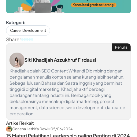
Kategori:
Career Development
Share:
Penulis
Siti Khadijah Azzukhruf Firdausi
Khadijah adalah SEO Content Writer di Dibimbing dengan
pengalaman menulis konten selama kurang lebih setahun.
Sebagai lulusan Bahasa dan Sastra Inggris yang berminat
tinggi di digital marketing, Khadijah aktif berbagi
pandangan tentang industri ini. Berbagai topik yang
dieksplorasinya mencakup digital marketing, project
management, data science, web development, dan career
preparation.
Artikel Terkait
Coriena Lathifa Dewi
05/06/2024
15 Materi Pelatihan Leadership paling Penting di 2024