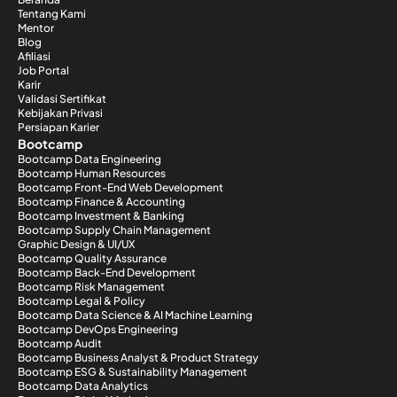
Tentang Kami
Mentor
Blog
Afiliasi
Job Portal
Karir
Validasi Sertifikat
Kebijakan Privasi
Persiapan Karier
Bootcamp
Bootcamp Data Engineering
Bootcamp Human Resources
Bootcamp Front-End Web Development
Bootcamp Finance & Accounting
Bootcamp Investment & Banking
Bootcamp Supply Chain Management
Graphic Design & UI/UX
Bootcamp Quality Assurance
Bootcamp Back-End Development
Bootcamp Risk Management
Bootcamp Legal & Policy
Bootcamp Data Science & AI Machine Learning
Bootcamp DevOps Engineering
Bootcamp Audit
Bootcamp Business Analyst & Product Strategy
Bootcamp ESG & Sustainability Management
Bootcamp Data Analytics