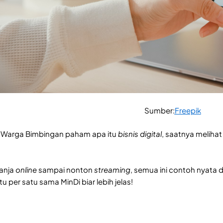
Sumber:
Freepik
h Warga Bimbingan paham apa itu
bisnis digital
, saatnya meliha
lanja
online
sampai nonton
streaming
, semua ini contoh nyata d
tu per satu sama MinDi biar lebih jelas!