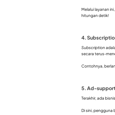
Melalui layanan in
hitungan detik!
4. Subscripti
Subscription
adal
secara terus-men
Contohnya, berla
5. Ad-suppor
Terakhir, ada bisni
Di sini, pengguna