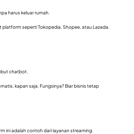
npa harus keluar rumah.
at platform seperti Tokopedia, Shopee, atau Lazada.
sebut
chatbot
.
tis, kapan saja. Fungsinya? Biar bisnis tetap
rm ini adalah contoh dari layanan
streaming
.