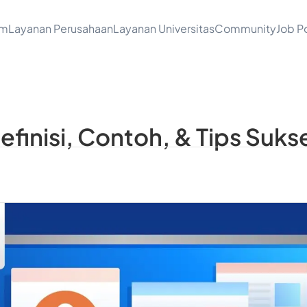
am
Layanan Perusahaan
Layanan Universitas
Community
Job Po
Definisi, Contoh, & Tips Suks