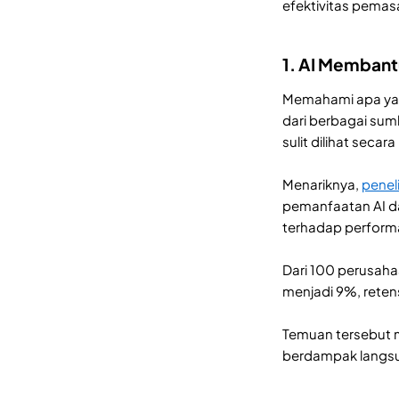
efektivitas pemasa
1. AI Memban
Memahami apa yan
dari berbagai sum
sulit dilihat secar
Menariknya,
peneli
pemanfaatan AI da
terhadap perform
Dari 100 perusaha
menjadi 9%, reten
Temuan tersebut 
berdampak langsun