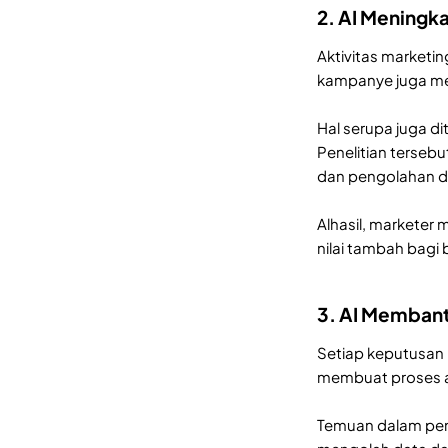
2. AI Meningka
Aktivitas marketin
kampanye juga me
Hal serupa juga 
Penelitian terseb
dan pengolahan da
Alhasil, marketer
nilai tambah bagi b
3. AI Membant
Setiap keputusan 
membuat proses an
Temuan dalam pen