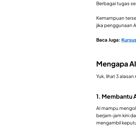
Berbagai tugas sep
Kemampuan tersebu
jika penggunaan A
Baca Juga:
Kursus
Mengapa AI 
Yuk, lihat 3 alasa
1. Membantu A
AI mampu mengola
berjam-jam kini d
mengambil keputu