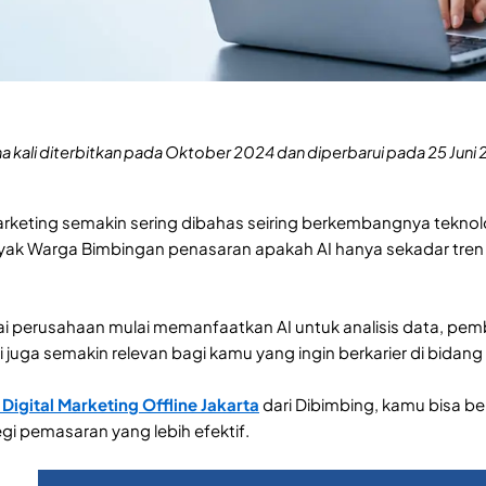
ama kali diterbitkan pada Oktober 2024 dan diperbarui pada 25 Jun
marketing semakin sering dibahas seiring berkembangnya teknolo
ak Warga Bimbingan penasaran apakah AI hanya sekadar tren 
i perusahaan mulai memanfaatkan AI untuk analisis data, pe
ni juga semakin relevan bagi kamu yang ingin berkarier di bida
igital Marketing Offline Jakarta
dari Dibimbing, kamu bisa b
i pemasaran yang lebih efektif.