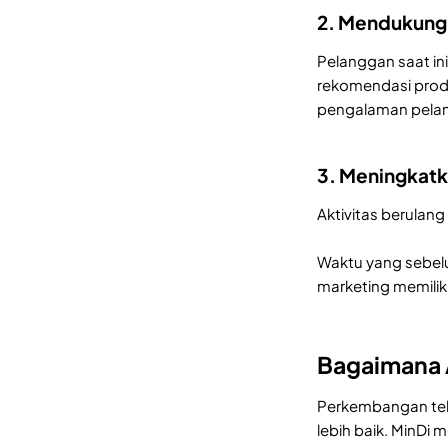
2. Mendukung 
Pelanggan saat i
rekomendasi produ
pengalaman pelang
3. Meningkatk
Aktivitas berulan
Waktu yang sebelu
marketing memiliki
Bagaimana A
Perkembangan tek
lebih baik. MinD