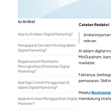
Isi Artikel
Catatan Redaksi:
Apa Itu AI dalam Digital Marketing?
Artikel ini pert
relevan.
Mengapa AI Semakin Penting dalam
Digital Marketing?
AI dalam digital 
MinDi paham, bany
Bagaimana AI Membantu
marketer.
Meningkatkan Efektivitas Digital
Marketing?
Faktanya, berbaga
pemasaran. Skill i
Apa Saja Contoh Penggunaan AI
dalam Digital Marketing?
Melalui
Bootcamp D
mendukung strateg
Apakah AI Akan Menggantikan Digital
Marketer?