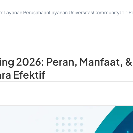
am
Layanan Perusahaan
Layanan Universitas
Community
Job Po
ting 2026: Peran, Manfaat, 
a Efektif