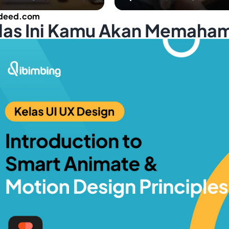
ndeed.com
elas Ini Kamu Akan Memaham