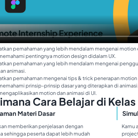
tkan pemahaman yang lebih mendalam mengenai motion d
emahami pentingnya motion design didalam UX.
tkan pemahaman yang lebih mendalam mengenai penggunaa
an animasi.
tkan pemahaman mengenai tips & trick penerapan motion y
mahami prinsip-prinsip dasar yang diterapkan di animasi
ngaplikasikan motion dan animasi di UI.
mana Cara Belajar di Kelas 
man Materi Dasar
Simu
kan memberikan penjelasan dengan
Kamu a
a sehingga peserta dapat lebih mudah
project