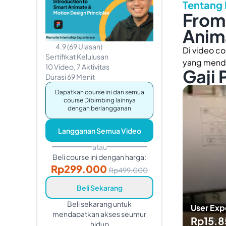
Tentang
From 
Anima
4.9
(
69
Ulasan
)
Di video c
Sertifikat Kelulusan
yang menda
10
Video,
7
Aktivitas
Gaji 
Durasi
69
Menit
Dapatkan course ini dan semua
course Dibimbing lainnya
dengan berlangganan
Langganan Semua Video
atau
Beli course ini dengan harga:
Rp
299.000
Rp
499.000
Beli Sekarang
Beli sekarang untuk
User Exp
mendapatkan akses seumur
Rp15.8
hidup