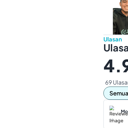
Ulasan
Ulasa
4.
69 Ulasa
Semua
Mon
“
”