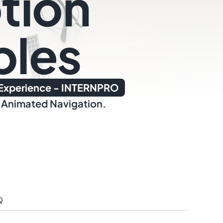
tion
ples
 Experience - INTERNPRO
n Animated Navigation.
Q