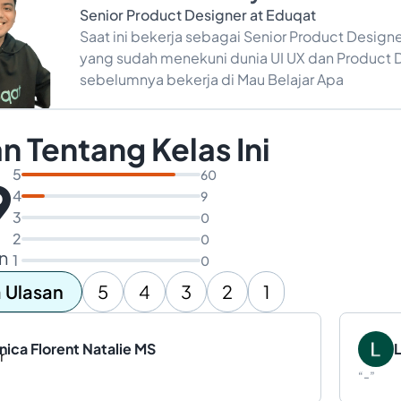
Senior Product Designer at Eduqat
Saat ini bekerja sebagai Senior Product Desi
yang sudah menekuni dunia UI UX dan Product D
sebelumnya bekerja di Mau Belajar Apa
n Tentang Kelas Ini
5
60
9
4
9
3
0
2
0
n
1
0
 Ulasan
5
4
3
2
1
ica Florent Natalie MS
“
-
”