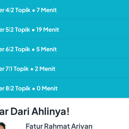
er
4
2
Topik
•
7
Menit
|
er
5
2
Topik
•
19
Menit
|
er
6
2
Topik
•
5
Menit
|
er
7
1
Topik
•
2
Menit
|
er
8
2
Topik
•
0
Menit
|
ar Dari Ahlinya!
Fatur Rahmat Ariyan