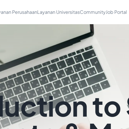
yanan Perusahaan
Layanan Universitas
Community
Job Portal
duction to