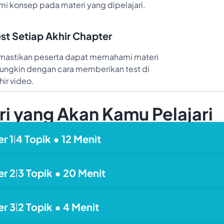
 konsep pada materi yang dipelajari.
est Setiap Akhir Chapter
astikan peserta dapat memahami materi
ungkin dengan cara memberikan test di
hir video.
i yang Akan Kamu Pelajari
er
1
4
Topik
•
12
Menit
|
er
2
3
Topik
•
20
Menit
|
er
3
2
Topik
•
4
Menit
|