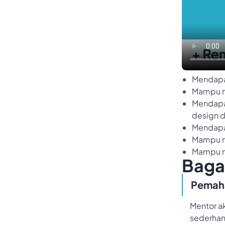
Mendapa
Mampu m
Mendapa
design d
Mendapa
Mampu me
Mampu me
Bagai
Pemaha
Mentor a
sederhan