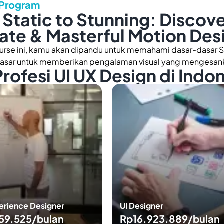
 Program
Static to Stunning: Discov
te & Masterful Motion Desi
ourse ini, kamu akan dipandu untuk memahami dasar-dasar S
sar untuk memberikan pengalaman visual yang mengesank
Profesi UI UX Design di Indo
erience Designer
UI Designer
59.525/bulan
Rp16.923.889/bulan