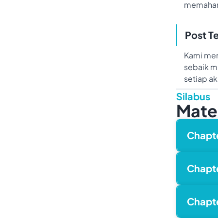
memahami
Post T
Kami mem
sebaik m
setiap ak
Silabus
Mater
Chapt
Chapt
Chapt