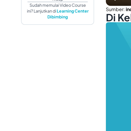
Sudah memulai Video Course
Sumber:
i
ini? Lanjutkan di
Learning Center
Di K
Dibimbing