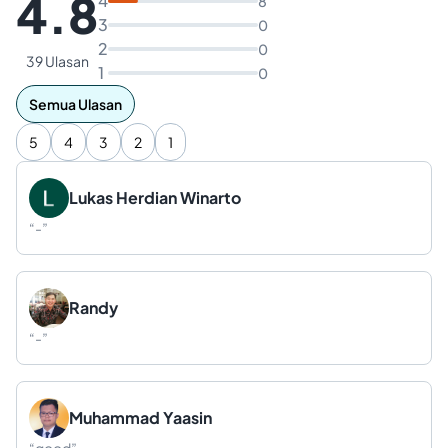
4.8
4
8
3
0
2
0
39 Ulasan
1
0
Semua Ulasan
5
4
3
2
1
Lukas Herdian Winarto
“
-
”
Randy
“
-
”
Muhammad Yaasin