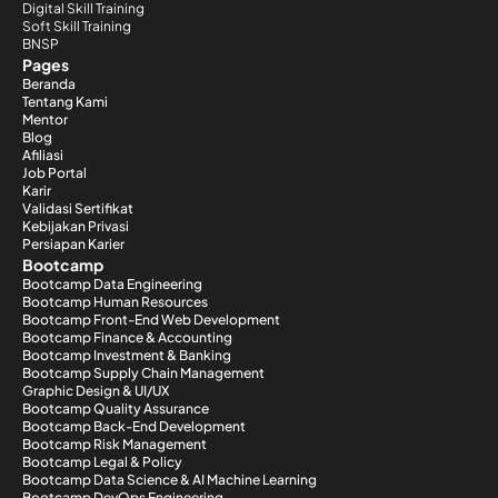
Digital Skill Training
Soft Skill Training
BNSP
Pages
Beranda
Tentang Kami
Mentor
Blog
Afiliasi
Job Portal
Karir
Validasi Sertifikat
Kebijakan Privasi
Persiapan Karier
Bootcamp
Bootcamp Data Engineering
Bootcamp Human Resources
Bootcamp Front-End Web Development
Bootcamp Finance & Accounting
Bootcamp Investment & Banking
Bootcamp Supply Chain Management
Graphic Design & UI/UX
Bootcamp Quality Assurance
Bootcamp Back-End Development
Bootcamp Risk Management
Bootcamp Legal & Policy
Bootcamp Data Science & AI Machine Learning
Bootcamp DevOps Engineering