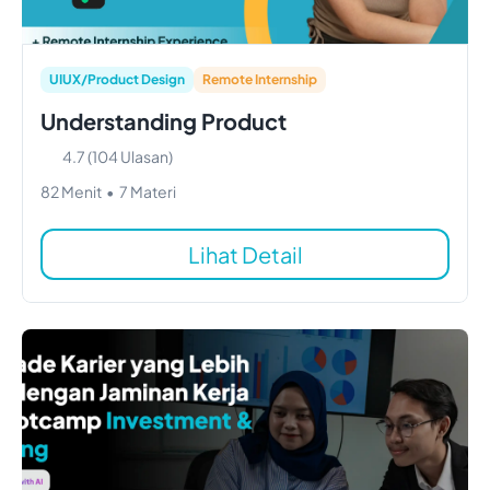
UIUX/Product Design
Remote Internship
Understanding Product
4.7
(
104
Ulasan)
82
Menit
•
7
Materi
Lihat Detail