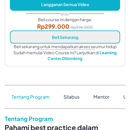
Langganan Semua Video
atau
Beli course ini dengan harga:
Rp
299.000
Rp
396.000
Beli Sekarang
Beli sekarang untuk mendapatkan akses seumur hidup
Sudah memulai Video Course ini? Lanjutkan di
Learning
Center Dibimbing
Tentang Program
Silabus
Mentor
Ul
Tentang Program
Pahami best practice dalam