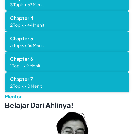
3
Topik
•
62
Menit
Chapter
4
2
Topik
•
44
Menit
Chapter
5
3
Topik
•
66
Menit
Chapter
6
1
Topik
•
9
Menit
Chapter
7
2
Topik
•
0
Menit
Mentor
Belajar Dari Ahlinya!