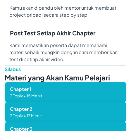
Kamu akan dipandu oleh mentor untuk membuat
project pribadi secara step by step.
Post Test Setiap Akhir Chapter
Kami memastikan peserta dapat memahami
materi sebaik mungkin dengan cara memberikan
test di setiap akhir video.
Silabus
Materi yang Akan Kamu Pelajari
Chapter
1
2
Topik
•
15
Menit
Chapter
2
2
Topik
•
17
Menit
Chapter
3