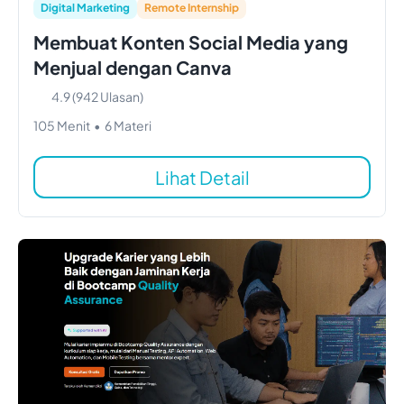
Digital Marketing
Remote Internship
Membuat Konten Social Media yang
Menjual dengan Canva
4.9
(
942
Ulasan)
105
Menit
•
6
Materi
Lihat Detail