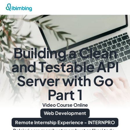
Building a Clean
and Testable API
Server with Go
Part 1
Video Course Online
Web Development
Remote Internship Experience - INTERNPRO