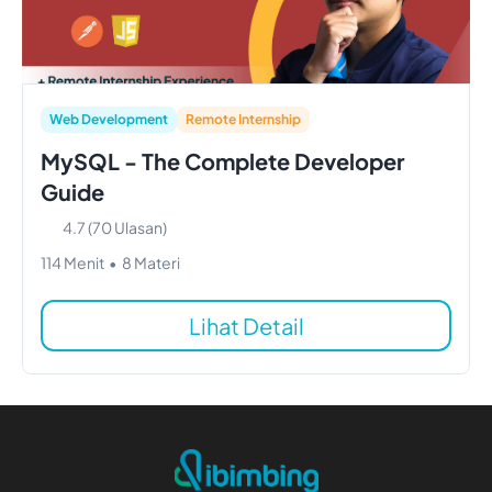
Web Development
Remote Internship
MySQL - The Complete Developer
Guide
4.7
(
70
Ulasan)
114
Menit
•
8
Materi
Lihat Detail