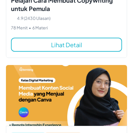
Pelajari Cara Membuat Copywriting
untuk Pemula
4.9
(
2430
Ulasan)
78
Menit
•
6
Materi
Lihat Detail