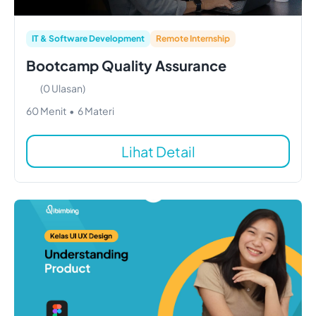
IT & Software Development
Remote Internship
Bootcamp Quality Assurance
(
0
Ulasan)
60
Menit
•
6
Materi
Lihat Detail