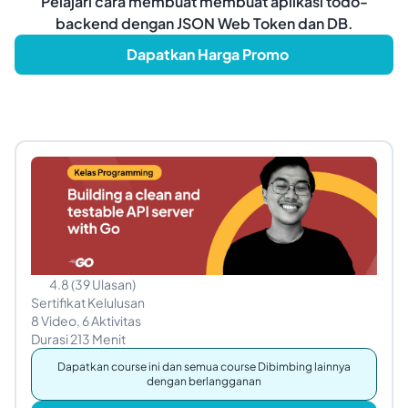
Pelajari cara membuat membuat aplikasi todo-
backend dengan JSON Web Token dan DB.
Dapatkan Harga Promo
4.8
(
39
Ulasan
)
Sertifikat Kelulusan
8
Video,
6
Aktivitas
Durasi
213
Menit
Dapatkan course ini dan semua course Dibimbing lainnya
dengan berlangganan