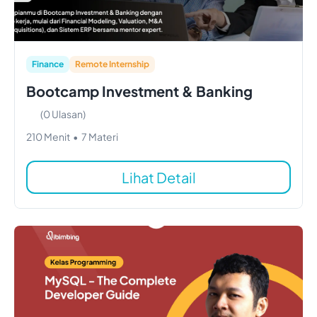
Finance
Remote Internship
Bootcamp Investment & Banking
(
0
Ulasan)
210
Menit
•
7
Materi
Lihat Detail