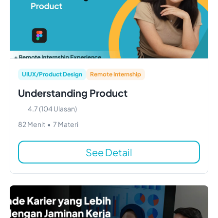
UIUX/Product Design
Remote Internship
Understanding Product
4.7
(
104
Ulasan)
82
Menit
•
7
Materi
See Detail