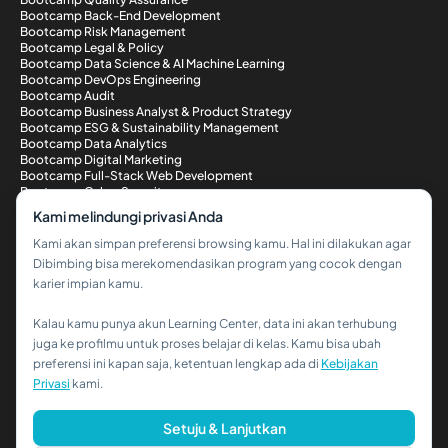
Bootcamp Back-End Development
Bootcamp Risk Management
Bootcamp Legal & Policy
Bootcamp Data Science & AI Machine Learning
Bootcamp DevOps Engineering
Bootcamp Audit
Bootcamp Business Analyst & Product Strategy
Bootcamp ESG & Sustainability Management
Bootcamp Data Analytics
Bootcamp Digital Marketing
Bootcamp Full-Stack Web Development
Bootcamp Cyber Security
Metode Pembayaran
Kami melindungi privasi Anda
Kami akan simpan preferensi browsing kamu. Hal ini dilakukan agar
Dibimbing bisa merekomendasikan program yang cocok dengan
karier impian kamu.
Kalau kamu punya akun Learning Center, data ini akan terhubung
Hi!👋
juga ke profilmu untuk proses belajar di kelas. Kamu bisa ubah
preferensi ini kapan saja, ketentuan lengkap ada di
Kebijakan
Kalau kamu butuh bantuan,
Privasi
kami.
hubungi kami via WhatsApp ya!
© 2026 PT Dibimbing. All Rights Reserved
Setuju & Lanjutkan