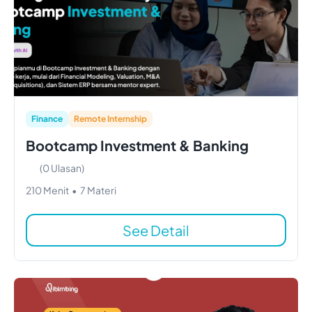
Finance
Remote Internship
Bootcamp Investment & Banking
(
0
Ulasan)
210
Menit
•
7
Materi
See Detail