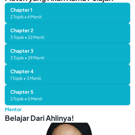
Chapter
1
2
Topik
•
6
Menit
Chapter
2
3
Topik
•
22
Menit
Chapter
3
3
Topik
•
29
Menit
Chapter
4
1
Topik
•
3
Menit
Chapter
5
2
Topik
•
0
Menit
Mentor
Belajar Dari Ahlinya!