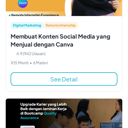
Digital Marketing
Remote Internship
Membuat Konten Social Media yang
Menjual dengan Canva
4.9
(
942
Ulasan)
105
Menit
•
6
Materi
See Detail