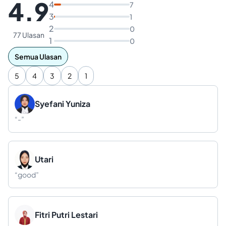
4.9
4
7
3
1
2
0
77 Ulasan
1
0
Semua Ulasan
5
4
3
2
1
Syefani Yuniza
“
-
”
Utari
“
good
”
Fitri Putri Lestari