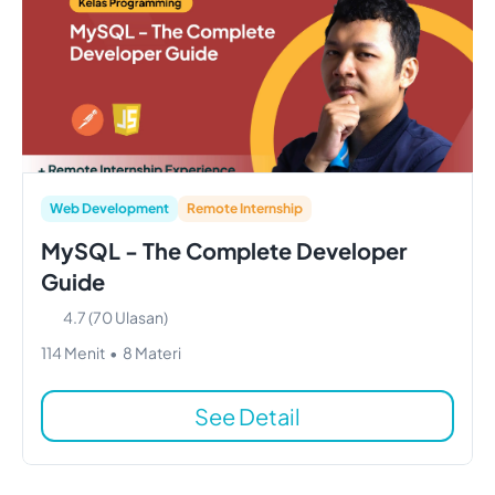
Web Development
Remote Internship
MySQL - The Complete Developer
Guide
4.7
(
70
Ulasan)
114
Menit
•
8
Materi
See Detail