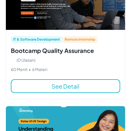
IT & Software Development
Remote Internship
Bootcamp Quality Assurance
(
0
Ulasan)
60
Menit
•
6
Materi
See Detail