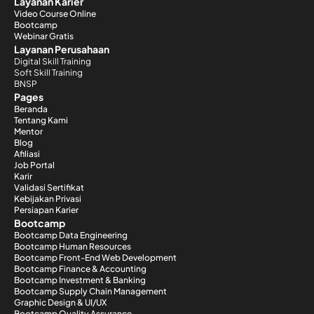
Layanan Karier
Video Course Online
Bootcamp
Webinar Gratis
Layanan Perusahaan
Digital Skill Training
Soft Skill Training
BNSP
Pages
Beranda
Tentang Kami
Mentor
Blog
Afiliasi
Job Portal
Karir
Validasi Sertifikat
Kebijakan Privasi
Persiapan Karier
Bootcamp
Bootcamp Data Engineering
Bootcamp Human Resources
Bootcamp Front-End Web Development
Bootcamp Finance & Accounting
Bootcamp Investment & Banking
Bootcamp Supply Chain Management
Graphic Design & UI/UX
Bootcamp Quality Assurance