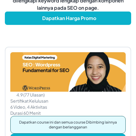
dilengkapi keyword lengkap dengan komponen
lainnya pada SEO on page.
Dapatkan Harga Promo
4.9
(
77
Ulasan
)
Sertifikat Kelulusan
6
Video,
4
Aktivitas
Durasi
60
Menit
Dapatkan course ini dan semua course Dibimbing lainnya
dengan berlangganan