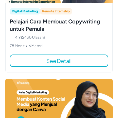
Digital Marketing
Remote Internship
Pelajari Cara Membuat Copywriting
untuk Pemula
4.9
(
2430
Ulasan)
78
Menit
•
6
Materi
See Detail