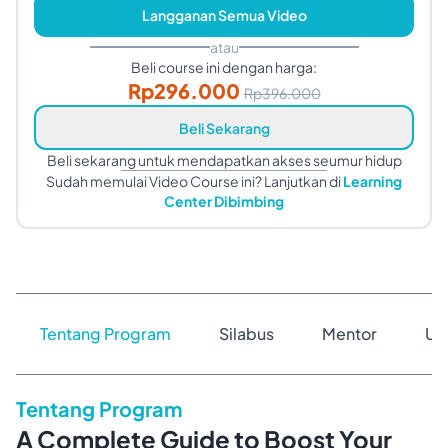
Langganan Semua Video
atau
Beli course ini dengan harga:
Rp
296.000
Rp
396.000
Beli Sekarang
Beli sekarang untuk mendapatkan akses seumur hidup
Sudah memulai Video Course ini? Lanjutkan di
Learning
Center Dibimbing
Tentang Program
Silabus
Mentor
Ul
Tentang Program
A Complete Guide to Boost Your