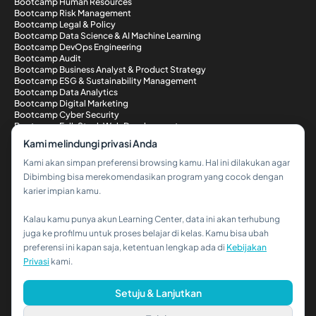
Bootcamp Human Resources
Bootcamp Risk Management
Bootcamp Legal & Policy
Bootcamp Data Science & AI Machine Learning
Bootcamp DevOps Engineering
Bootcamp Audit
Bootcamp Business Analyst & Product Strategy
Bootcamp ESG & Sustainability Management
Bootcamp Data Analytics
Bootcamp Digital Marketing
Bootcamp Cyber Security
Bootcamp Full-Stack Web Development
Metode Pembayaran
Kami melindungi privasi Anda
Kami akan simpan preferensi browsing kamu. Hal ini dilakukan agar
Dibimbing bisa merekomendasikan program yang cocok dengan
karier impian kamu.
Kalau kamu punya akun Learning Center, data ini akan terhubung
Hi!👋
juga ke profilmu untuk proses belajar di kelas. Kamu bisa ubah
preferensi ini kapan saja, ketentuan lengkap ada di
Kebijakan
Kalau kamu butuh bantuan,
Privasi
kami.
hubungi kami via WhatsApp ya!
© 2026 PT Dibimbing. All Rights Reserved
Setuju & Lanjutkan