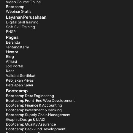
Video Course Online
Bootcamp
Webinar Gratis
Layanan Perusahaan
Digital Skill Training
Soft Skill Training
BNSP
Pages
Beranda
Tentang Kami
Mentor
Blog
Afiliasi
Job Portal
Karir
Validasi Sertifikat
Kebijakan Privasi
Persiapan Karier
Bootcamp
Bootcamp Data Engineering
Bootcamp Front-End Web Development
Bootcamp Finance & Accounting
Bootcamp Investment & Banking
Bootcamp Supply Chain Management
Graphic Design & UI/UX
Bootcamp Quality Assurance
Bootcamp Back-End Development