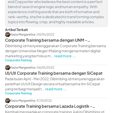
and Copywriter who believes the best content is a perfect
blend of search engine logic and human empathy. With
experience crafting words that are both informative and
rank-worthy, she/he is dedicated to transforming complex
topics into flowing, crisp, and highly readable articles.
Artikel Terkait
Kezia Margaretha
05/10/2022
Corporate Training bersama dengan UNM -
dibimbing.id
Dibimbing.id menyelenggarakan Corporate Training bersama
dengan Universitas Negeri Malang mengenai materi digital
marketing yang berfokus m...
read more ....
Corporate Training
Kezia Margaretha
06/10/2022
UI/UX Corporate Training bersama dengan SiCepat
Pada bulan April - Mei 2022, Dibimbing.id menyelenggarakan
pelatihan UI/UX Design secara virtual bersama tim SiCepat
yang terbagi menjadi t...
read more ....
Corporate Training
Kezia Margaretha
17/11/2022
Corporate Training bersama Lazada Logistik -
dibimbing.id
Kembali mengadakan corporate training, kali ini Dibimbing.id