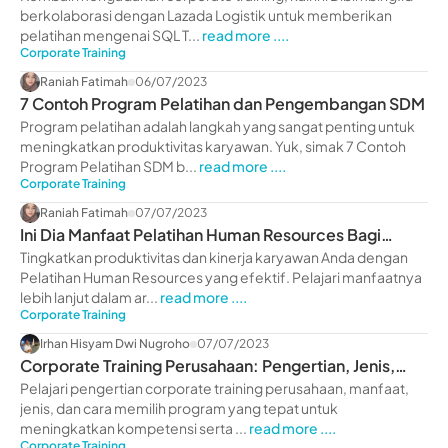
berkolaborasi dengan Lazada Logistik untuk memberikan
pelatihan mengenai SQL T...
read more ....
Corporate Training
Raniah Fatimah
06/07/2023
7 Contoh Program Pelatihan dan Pengembangan SDM
Program pelatihan adalah langkah yang sangat penting untuk
meningkatkan produktivitas karyawan. Yuk, simak 7 Contoh
Program Pelatihan SDM b...
read more ....
Corporate Training
Raniah Fatimah
07/07/2023
Ini Dia Manfaat Pelatihan Human Resources Bagi
Perusahaan
Tingkatkan produktivitas dan kinerja karyawan Anda dengan
Pelatihan Human Resources yang efektif. Pelajari manfaatnya
lebih lanjut dalam ar...
read more ....
Corporate Training
Irhan Hisyam Dwi Nugroho
07/07/2023
Corporate Training Perusahaan: Pengertian, Jenis,
Manfaat
Pelajari pengertian corporate training perusahaan, manfaat,
jenis, dan cara memilih program yang tepat untuk
meningkatkan kompetensi serta ...
read more ....
Corporate Training