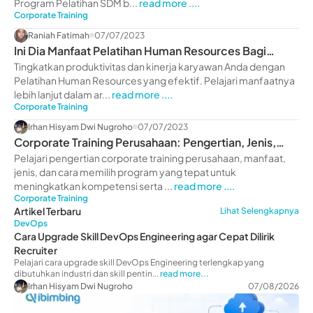
Program Pelatihan SDM b...
read more ....
Corporate Training
Raniah Fatimah
07/07/2023
Ini Dia Manfaat Pelatihan Human Resources Bagi
Perusahaan
Tingkatkan produktivitas dan kinerja karyawan Anda dengan
Pelatihan Human Resources yang efektif. Pelajari manfaatnya
lebih lanjut dalam ar...
read more ....
Corporate Training
Irhan Hisyam Dwi Nugroho
07/07/2023
Corporate Training Perusahaan: Pengertian, Jenis,
Manfaat
Pelajari pengertian corporate training perusahaan, manfaat,
jenis, dan cara memilih program yang tepat untuk
meningkatkan kompetensi serta ...
read more ....
Corporate Training
Artikel Terbaru
Lihat Selengkapnya
DevOps
Cara Upgrade Skill DevOps Engineering agar Cepat Dilirik
Recruiter
Pelajari cara upgrade skill DevOps Engineering terlengkap yang
dibutuhkan industri dan skill pentin...
read more...
Irhan Hisyam Dwi Nugroho
07/08/2026