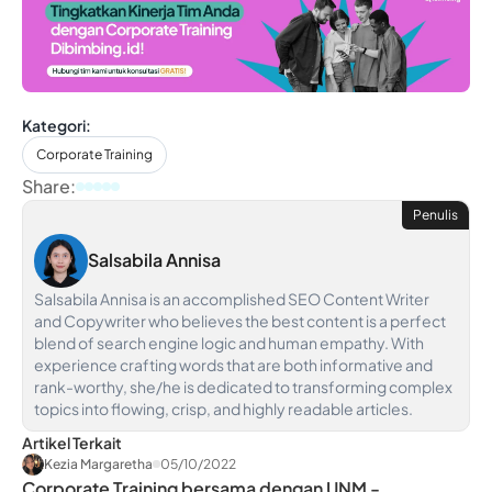
Kategori:
Corporate Training
Share:
Penulis
Salsabila Annisa
Salsabila Annisa is an accomplished SEO Content Writer
and Copywriter who believes the best content is a perfect
blend of search engine logic and human empathy. With
experience crafting words that are both informative and
rank-worthy, she/he is dedicated to transforming complex
topics into flowing, crisp, and highly readable articles.
Artikel Terkait
Kezia Margaretha
05/10/2022
Corporate Training bersama dengan UNM -