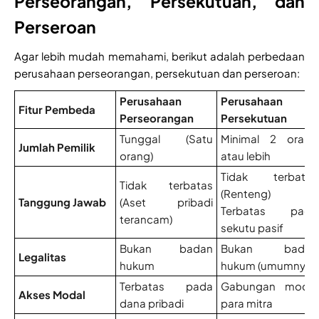
Perseorangan, Persekutuan, dan
Perseroan
Agar lebih mudah memahami, berikut adalah perbedaan
perusahaan perseorangan, persekutuan dan perseroan:
Perusahaan
Perusahaan
Fitur Pembeda
Perseorangan
Persekutuan
Tunggal (Satu
Minimal 2 orang
Jumlah Pemilik
orang)
atau lebih
Tidak terbatas
Tidak terbatas
(Renteng) /
Tanggung Jawab
(Aset pribadi
Terbatas pada
terancam)
sekutu pasif
Bukan badan
Bukan badan
Legalitas
hukum
hukum (umumnya)
Terbatas pada
Gabungan modal
Akses Modal
dana pribadi
para mitra