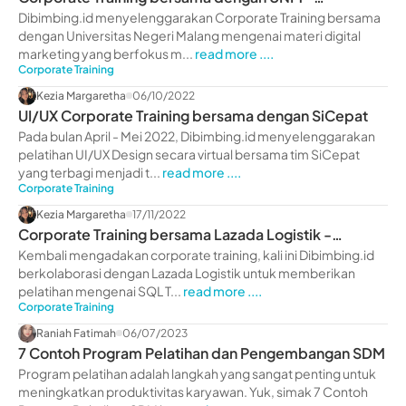
dibimbing.id
Dibimbing.id menyelenggarakan Corporate Training bersama
dengan Universitas Negeri Malang mengenai materi digital
marketing yang berfokus m...
read more ....
Corporate Training
Kezia Margaretha
06/10/2022
UI/UX Corporate Training bersama dengan SiCepat
Pada bulan April - Mei 2022, Dibimbing.id menyelenggarakan
pelatihan UI/UX Design secara virtual bersama tim SiCepat
yang terbagi menjadi t...
read more ....
Corporate Training
Kezia Margaretha
17/11/2022
Corporate Training bersama Lazada Logistik -
dibimbing.id
Kembali mengadakan corporate training, kali ini Dibimbing.id
berkolaborasi dengan Lazada Logistik untuk memberikan
pelatihan mengenai SQL T...
read more ....
Corporate Training
Raniah Fatimah
06/07/2023
7 Contoh Program Pelatihan dan Pengembangan SDM
Program pelatihan adalah langkah yang sangat penting untuk
meningkatkan produktivitas karyawan. Yuk, simak 7 Contoh