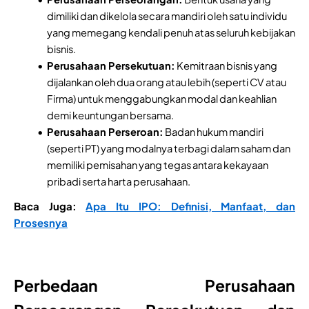
dimiliki dan dikelola secara mandiri oleh satu individu
yang memegang kendali penuh atas seluruh kebijakan
bisnis.
Perusahaan Persekutuan:
Kemitraan bisnis yang
dijalankan oleh dua orang atau lebih (seperti CV atau
Firma) untuk menggabungkan modal dan keahlian
demi keuntungan bersama.
Perusahaan Perseroan:
Badan hukum mandiri
(seperti PT) yang modalnya terbagi dalam saham dan
memiliki pemisahan yang tegas antara kekayaan
pribadi serta harta perusahaan.
Baca Juga:
Apa Itu IPO: Definisi, Manfaat, dan
Prosesnya
Perbedaan Perusahaan