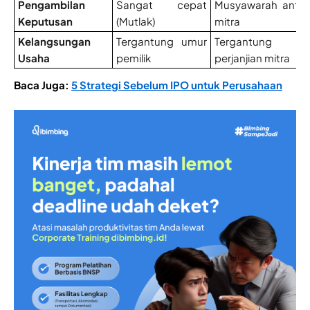
Pengambilan
Sangat cepat
Musyawarah antar
Keputusan
(Mutlak)
mitra
Kelangsungan
Tergantung umur
Tergantung
Usaha
pemilik
perjanjian mitra
Baca Juga:
5 Strategi Sebelum IPO untuk Perusahaan