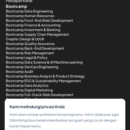
Persiapan Karier
Bootcamp
Bootcamp Data Engineering
Bootcamp Human Resources
Bootcamp Front-End Web Development
Bootcamp Finance & Accounting
Bootcamp Investment & Banking
Bootcamp Supply Chain Management
Graphic Design & UI/UX
Bootcamp Quality Assurance
Bootcamp Back-End Development
Bootcamp Risk Management
Bootcamp Legal & Policy
Bootcamp Data Science & AI Machine Learning
Bootcamp DevOps Engineering
Bootcamp Audit
Bootcamp Business Analyst & Product Strategy
Bootcamp ESG & Sustainability Management
Bootcamp Data Analytics
Bootcamp Digital Marketing
Bootcamp Full-Stack Web Development
Bootcamp Cyber Security
Metode Pembayaran
Kami melindungi privasi Anda
Kami akan simpan preferensi browsing kamu. Hal ini dilakukan agar
Dibimbing bisa merekomendasikan program yang cocok dengan
karier impian kamu.