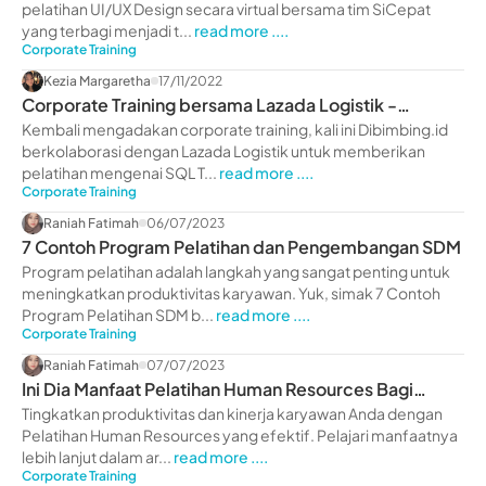
pelatihan UI/UX Design secara virtual bersama tim SiCepat
yang terbagi menjadi t...
read more ....
Corporate Training
Kezia Margaretha
17/11/2022
Corporate Training bersama Lazada Logistik -
dibimbing.id
Kembali mengadakan corporate training, kali ini Dibimbing.id
berkolaborasi dengan Lazada Logistik untuk memberikan
pelatihan mengenai SQL T...
read more ....
Corporate Training
Raniah Fatimah
06/07/2023
7 Contoh Program Pelatihan dan Pengembangan SDM
Program pelatihan adalah langkah yang sangat penting untuk
meningkatkan produktivitas karyawan. Yuk, simak 7 Contoh
Program Pelatihan SDM b...
read more ....
Corporate Training
Raniah Fatimah
07/07/2023
Ini Dia Manfaat Pelatihan Human Resources Bagi
Perusahaan
Tingkatkan produktivitas dan kinerja karyawan Anda dengan
Pelatihan Human Resources yang efektif. Pelajari manfaatnya
lebih lanjut dalam ar...
read more ....
Corporate Training