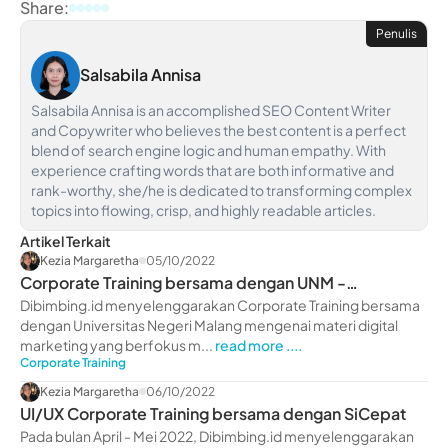
Share:
Penulis
Salsabila Annisa
Salsabila Annisa is an accomplished SEO Content Writer
and Copywriter who believes the best content is a perfect
blend of search engine logic and human empathy. With
experience crafting words that are both informative and
rank-worthy, she/he is dedicated to transforming complex
topics into flowing, crisp, and highly readable articles.
Artikel Terkait
Kezia Margaretha
05/10/2022
Corporate Training bersama dengan UNM -
dibimbing.id
Dibimbing.id menyelenggarakan Corporate Training bersama
dengan Universitas Negeri Malang mengenai materi digital
marketing yang berfokus m...
read more ....
Corporate Training
Kezia Margaretha
06/10/2022
UI/UX Corporate Training bersama dengan SiCepat
Pada bulan April - Mei 2022, Dibimbing.id menyelenggarakan