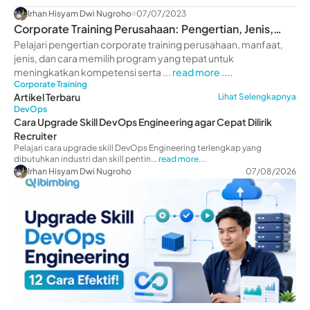
Irhan Hisyam Dwi Nugroho
07/07/2023
Corporate Training Perusahaan: Pengertian, Jenis,
Manfaat
Pelajari pengertian corporate training perusahaan, manfaat,
jenis, dan cara memilih program yang tepat untuk
meningkatkan kompetensi serta ...
read more ....
Corporate Training
Artikel Terbaru
Lihat Selengkapnya
DevOps
Cara Upgrade Skill DevOps Engineering agar Cepat Dilirik
Recruiter
Pelajari cara upgrade skill DevOps Engineering terlengkap yang
dibutuhkan industri dan skill pentin...
read more...
Irhan Hisyam Dwi Nugroho
07/08/2026