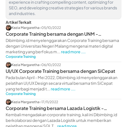
experience in crafting compelling content, optimizing for
SEO, and developing creative strategies for various brands
and industries.
Artikel Terkait
Kezia Margaretha
05/10/2022
Corporate Training bersama dengan UNM -
dibimbing.id
Dibimbing.id menyelenggarakan Corporate Training bersama
dengan Universitas Negeri Malang mengenai materi digital
marketing yang berfokus m...
read more ....
Corporate Training
Kezia Margaretha
06/10/2022
UI/UX Corporate Training bersama dengan SiCepat
Pada bulan April - Mei 2022, Dibimbing.id menyelenggarakan
pelatihan UI/UX Design secara virtual bersama tim SiCepat
yang terbagi menjadi t...
read more ....
Corporate Training
Kezia Margaretha
17/11/2022
Corporate Training bersama Lazada Logistik -
dibimbing.id
Kembali mengadakan corporate training, kali ini Dibimbing.id
berkolaborasi dengan Lazada Logistik untuk memberikan
pelatihan mengenai SQL T...
read more ....