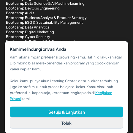
Bootcamp Data Science & AI Machine Learning
Bootcamp DevOps Engineering
Bootcamp Audit
Bootcamp Business Analyst & Product Strategy
Bootcamp ESG & Sustainability Management
Bootcamp Data Analytics
Bootcamp Digital Marketing
Bootcamp Cyber Security
Bootcamp Full-Stack Web Development
Metode Pembayaran
Kami melindungi privasi Anda
Kami akan simpan preferensi browsing kamu. Hal ini dilakukan agar
Dibimbing bisa merekomendasikan program yang cocok dengan
karier impian kamu.
Kalau kamu punya akun Learning Center, data ini akan terhubung
Hi!👋
juga ke profilmu untuk proses belajar di kelas. Kamu bisa ubah
preferensi ini kapan saja, ketentuan lengkap ada di
Kebijakan
Kalau kamu butuh bantuan,
Privasi
kami.
hubungi kami via WhatsApp ya!
© 2026 PT Dibimbing. All Rights Reserved
Setuju & Lanjutkan
Tolak