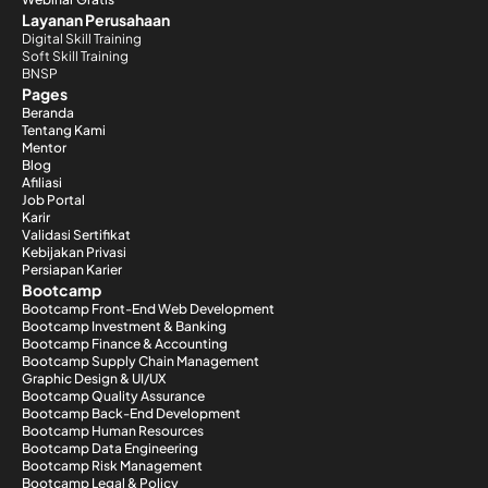
Layanan Perusahaan
Digital Skill Training
Soft Skill Training
BNSP
Pages
Beranda
Tentang Kami
Mentor
Blog
Afiliasi
Job Portal
Karir
Validasi Sertifikat
Kebijakan Privasi
Persiapan Karier
Bootcamp
Bootcamp Front-End Web Development
Bootcamp Investment & Banking
Bootcamp Finance & Accounting
Bootcamp Supply Chain Management
Graphic Design & UI/UX
Bootcamp Quality Assurance
Bootcamp Back-End Development
Bootcamp Human Resources
Bootcamp Data Engineering
Bootcamp Risk Management
Bootcamp Legal & Policy