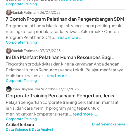
Corporate Training
Raniah Fatimah
06/07/2023
7 Contoh Program Pelatihan dan Pengembangan SDM
Program pelatihan adalah langkah yang sangat penting untuk
meningkatkan produktivitas karyawan. Yuk, simak 7 Contoh
Program Pelatihan SDM b...
read more ....
Corporate Training
Raniah Fatimah
07/07/2023
Ini Dia Manfaat Pelatihan Human Resources Bagi
Perusahaan
Tingkatkan produktivitas dan kinerja karyawan Anda dengan
Pelatihan Human Resources yang efektif. Pelajari manfaatnya
lebih lanjut dalam ar...
read more ....
Corporate Training
Irhan Hisyam Dwi Nugroho
07/07/2023
Corporate Training Perusahaan: Pengertian, Jenis,
Manfaat
Pelajari pengertian corporate training perusahaan, manfaat,
jenis, dan cara memilih program yang tepat untuk
meningkatkan kompetensi serta ...
read more ....
Corporate Training
Artikel Terbaru
Lihat Selengkapnya
Data Science & Data Analyst