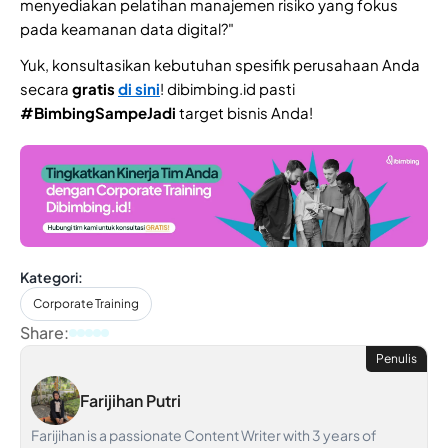
menyediakan pelatihan manajemen risiko yang fokus
pada keamanan data digital?"
Yuk, konsultasikan kebutuhan spesifik perusahaan Anda
secara
gratis
di sini
! dibimbing.id pasti
#BimbingSampeJadi
target bisnis Anda!
Kategori:
Corporate Training
Share:
Penulis
Farijihan Putri
Farijihan is a passionate Content Writer with 3 years of