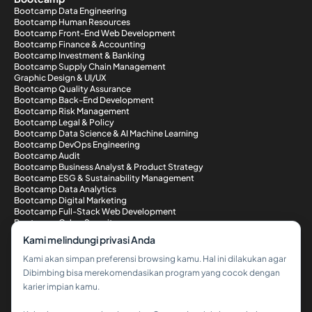
Bootcamp Data Engineering
Bootcamp Human Resources
Bootcamp Front-End Web Development
Bootcamp Finance & Accounting
Bootcamp Investment & Banking
Bootcamp Supply Chain Management
Graphic Design & UI/UX
Bootcamp Quality Assurance
Bootcamp Back-End Development
Bootcamp Risk Management
Bootcamp Legal & Policy
Bootcamp Data Science & AI Machine Learning
Bootcamp DevOps Engineering
Bootcamp Audit
Bootcamp Business Analyst & Product Strategy
Bootcamp ESG & Sustainability Management
Bootcamp Data Analytics
Bootcamp Digital Marketing
Bootcamp Full-Stack Web Development
Bootcamp Cyber Security
Metode Pembayaran
Kami melindungi privasi Anda
Kami akan simpan preferensi browsing kamu. Hal ini dilakukan agar
Dibimbing bisa merekomendasikan program yang cocok dengan
karier impian kamu.