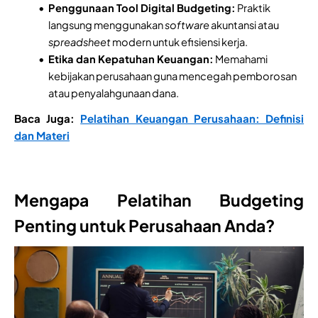
Penggunaan Tool Digital Budgeting:
Praktik
langsung menggunakan
software
akuntansi atau
spreadsheet
modern untuk efisiensi kerja.
Etika dan Kepatuhan Keuangan:
Memahami
kebijakan perusahaan guna mencegah pemborosan
atau penyalahgunaan dana.
Baca Juga:
Pelatihan Keuangan Perusahaan: Definisi
dan Materi
Mengapa Pelatihan Budgeting
Penting untuk Perusahaan Anda?