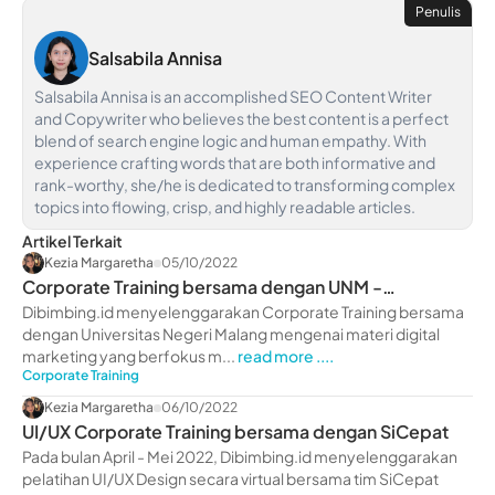
Penulis
Salsabila Annisa
Salsabila Annisa is an accomplished SEO Content Writer
and Copywriter who believes the best content is a perfect
blend of search engine logic and human empathy. With
experience crafting words that are both informative and
rank-worthy, she/he is dedicated to transforming complex
topics into flowing, crisp, and highly readable articles.
Artikel Terkait
Kezia Margaretha
05/10/2022
Corporate Training bersama dengan UNM -
dibimbing.id
Dibimbing.id menyelenggarakan Corporate Training bersama
dengan Universitas Negeri Malang mengenai materi digital
marketing yang berfokus m...
read more ....
Corporate Training
Kezia Margaretha
06/10/2022
UI/UX Corporate Training bersama dengan SiCepat
Pada bulan April - Mei 2022, Dibimbing.id menyelenggarakan
pelatihan UI/UX Design secara virtual bersama tim SiCepat