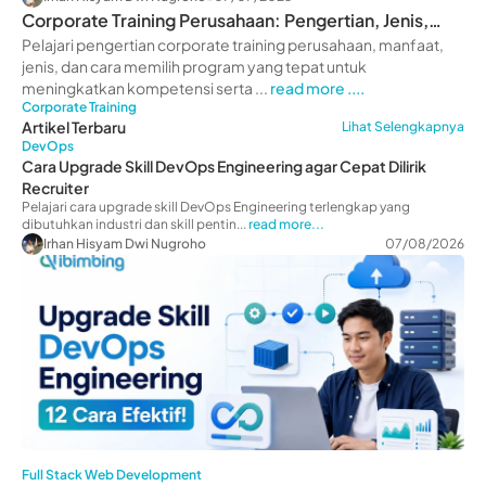
Corporate Training Perusahaan: Pengertian, Jenis,
Manfaat
Pelajari pengertian corporate training perusahaan, manfaat,
jenis, dan cara memilih program yang tepat untuk
meningkatkan kompetensi serta ...
read more ....
Corporate Training
Artikel Terbaru
Lihat Selengkapnya
DevOps
Cara Upgrade Skill DevOps Engineering agar Cepat Dilirik
Recruiter
Pelajari cara upgrade skill DevOps Engineering terlengkap yang
dibutuhkan industri dan skill pentin...
read more...
Irhan Hisyam Dwi Nugroho
07/08/2026
Full Stack Web Development