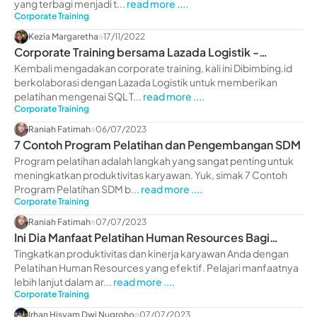
yang terbagi menjadi t...
read more ....
Corporate Training
Kezia Margaretha
17/11/2022
Corporate Training bersama Lazada Logistik -
dibimbing.id
Kembali mengadakan corporate training, kali ini Dibimbing.id
berkolaborasi dengan Lazada Logistik untuk memberikan
pelatihan mengenai SQL T...
read more ....
Corporate Training
Raniah Fatimah
06/07/2023
7 Contoh Program Pelatihan dan Pengembangan SDM
Program pelatihan adalah langkah yang sangat penting untuk
meningkatkan produktivitas karyawan. Yuk, simak 7 Contoh
Program Pelatihan SDM b...
read more ....
Corporate Training
Raniah Fatimah
07/07/2023
Ini Dia Manfaat Pelatihan Human Resources Bagi
Perusahaan
Tingkatkan produktivitas dan kinerja karyawan Anda dengan
Pelatihan Human Resources yang efektif. Pelajari manfaatnya
lebih lanjut dalam ar...
read more ....
Corporate Training
Irhan Hisyam Dwi Nugroho
07/07/2023