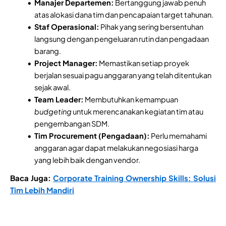
Manajer Departemen:
Bertanggung jawab penuh
atas alokasi dana tim dan pencapaian target tahunan.
Staf Operasional:
Pihak yang sering bersentuhan
langsung dengan pengeluaran rutin dan pengadaan
barang.
Project Manager:
Memastikan setiap proyek
berjalan sesuai pagu anggaran yang telah ditentukan
sejak awal.
Team Leader:
Membutuhkan kemampuan
budgeting
untuk merencanakan kegiatan tim atau
pengembangan SDM.
Tim Procurement (Pengadaan):
Perlu memahami
anggaran agar dapat melakukan negosiasi harga
yang lebih baik dengan vendor.
Baca Juga:
Corporate Training Ownership Skills: Solusi
Tim Lebih Mandiri