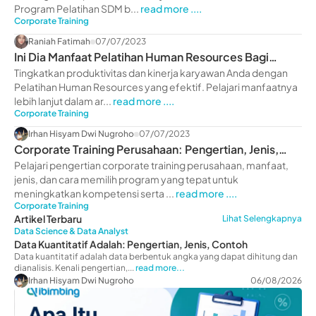
Program Pelatihan SDM b...
read more ....
Corporate Training
Raniah Fatimah
07/07/2023
Ini Dia Manfaat Pelatihan Human Resources Bagi
Perusahaan
Tingkatkan produktivitas dan kinerja karyawan Anda dengan
Pelatihan Human Resources yang efektif. Pelajari manfaatnya
lebih lanjut dalam ar...
read more ....
Corporate Training
Irhan Hisyam Dwi Nugroho
07/07/2023
Corporate Training Perusahaan: Pengertian, Jenis,
Manfaat
Pelajari pengertian corporate training perusahaan, manfaat,
jenis, dan cara memilih program yang tepat untuk
meningkatkan kompetensi serta ...
read more ....
Corporate Training
Artikel Terbaru
Lihat Selengkapnya
Data Science & Data Analyst
Data Kuantitatif Adalah: Pengertian, Jenis, Contoh
Data kuantitatif adalah data berbentuk angka yang dapat dihitung dan
dianalisis. Kenali pengertian,...
read more...
Irhan Hisyam Dwi Nugroho
06/08/2026