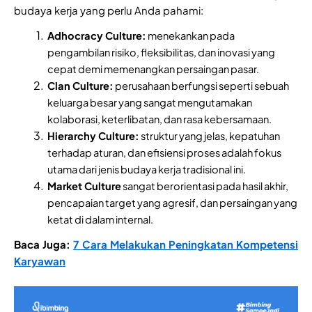
budaya kerja yang perlu Anda pahami:
Adhocracy Culture:
menekankan pada
pengambilan risiko, fleksibilitas, dan inovasi yang
cepat demi memenangkan persaingan pasar.
Clan Culture:
perusahaan berfungsi seperti sebuah
keluarga besar yang sangat mengutamakan
kolaborasi, keterlibatan, dan rasa kebersamaan.
Hierarchy Culture:
struktur yang jelas, kepatuhan
terhadap aturan, dan efisiensi proses adalah fokus
utama dari jenis budaya kerja tradisional ini.
Market Culture
sangat berorientasi pada hasil akhir,
pencapaian target yang agresif, dan persaingan yang
ketat di dalam internal.
Baca Juga:
7 Cara Melakukan Peningkatan Kompetensi
Karyawan