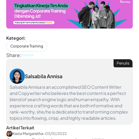
Kategori:
Corporate Training
Share:
Penulis
Salsabila Annisa
Salsabila Annisa is an accomplished SEO Content Writer
and Copywriter who believes the best content is a perfect
blend of search engine logic and human empathy. With
experience crafting words that are both informative and
rank-worthy, she/he is dedicated to transforming complex
topics into flowing, crisp, and highly readable articles.
Artikel Terkait
Kezia Margaretha
05/10/2022