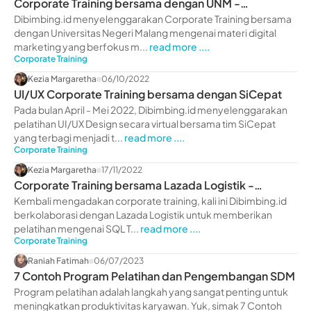
Corporate Training bersama dengan UNM -
dibimbing.id
Dibimbing.id menyelenggarakan Corporate Training bersama
dengan Universitas Negeri Malang mengenai materi digital
marketing yang berfokus m...
read more ....
Corporate Training
Kezia Margaretha
06/10/2022
UI/UX Corporate Training bersama dengan SiCepat
Pada bulan April - Mei 2022, Dibimbing.id menyelenggarakan
pelatihan UI/UX Design secara virtual bersama tim SiCepat
yang terbagi menjadi t...
read more ....
Corporate Training
Kezia Margaretha
17/11/2022
Corporate Training bersama Lazada Logistik -
dibimbing.id
Kembali mengadakan corporate training, kali ini Dibimbing.id
berkolaborasi dengan Lazada Logistik untuk memberikan
pelatihan mengenai SQL T...
read more ....
Corporate Training
Raniah Fatimah
06/07/2023
7 Contoh Program Pelatihan dan Pengembangan SDM
Program pelatihan adalah langkah yang sangat penting untuk
meningkatkan produktivitas karyawan. Yuk, simak 7 Contoh