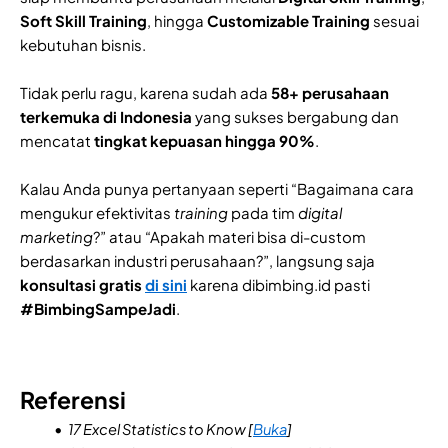
Soft Skill Training
, hingga
Customizable Training
sesuai
kebutuhan bisnis.
Tidak perlu ragu, karena sudah ada
58+ perusahaan
terkemuka di Indonesia
yang sukses bergabung dan
mencatat
tingkat kepuasan hingga 90%
.
Kalau Anda punya pertanyaan seperti “Bagaimana cara
mengukur efektivitas
training
pada tim
digital
marketing
?” atau “Apakah materi bisa di-custom
berdasarkan industri perusahaan?”, langsung saja
konsultasi gratis
di sini
karena dibimbing.id pasti
#BimbingSampeJadi
.
Referensi
17 Excel Statistics to Know [
Buka
]