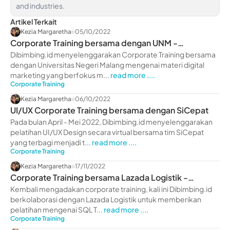
and industries.
Artikel Terkait
Kezia Margaretha
05/10/2022
Corporate Training bersama dengan UNM -
dibimbing.id
Dibimbing.id menyelenggarakan Corporate Training bersama
dengan Universitas Negeri Malang mengenai materi digital
marketing yang berfokus m...
read more ....
Corporate Training
Kezia Margaretha
06/10/2022
UI/UX Corporate Training bersama dengan SiCepat
Pada bulan April - Mei 2022, Dibimbing.id menyelenggarakan
pelatihan UI/UX Design secara virtual bersama tim SiCepat
yang terbagi menjadi t...
read more ....
Corporate Training
Kezia Margaretha
17/11/2022
Corporate Training bersama Lazada Logistik -
dibimbing.id
Kembali mengadakan corporate training, kali ini Dibimbing.id
berkolaborasi dengan Lazada Logistik untuk memberikan
pelatihan mengenai SQL T...
read more ....
Corporate Training