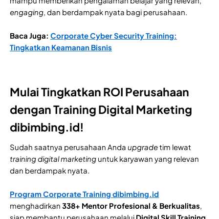
mampu memberikan pengalaman belajar yang relevan,
engaging
, dan berdampak nyata bagi perusahaan.
Baca Juga:
Corporate Cyber Security Training:
Tingkatkan Keamanan Bisnis
Mulai Tingkatkan ROI Perusahaan
dengan Training Digital Marketing
dibimbing.id!
Sudah saatnya perusahaan Anda
upgrade
tim lewat
training digital marketing
untuk karyawan yang relevan
dan berdampak nyata.
Program Corporate Training dibimbing.id
menghadirkan
338+ Mentor Profesional & Berkualitas
,
siap membantu perusahaan melalui
Digital Skill Training
,