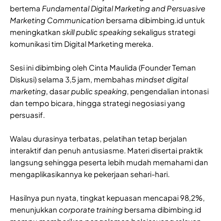
bertema
Fundamental Digital Marketing and Persuasive
Marketing Communication
bersama dibimbing.id untuk
meningkatkan
skill public speaking
sekaligus strategi
komunikasi tim Digital Marketing mereka.
Sesi ini dibimbing oleh Cinta Maulida (Founder Teman
Diskusi) selama 3,5 jam, membahas
mindset digital
marketing
, dasar
public speaking
, pengendalian intonasi
dan tempo bicara, hingga strategi negosiasi yang
persuasif.
Walau durasinya terbatas, pelatihan tetap berjalan
interaktif dan penuh antusiasme. Materi disertai praktik
langsung sehingga peserta lebih mudah memahami dan
mengaplikasikannya ke pekerjaan sehari-hari.
Hasilnya pun nyata, tingkat kepuasan mencapai 98,2%,
menunjukkan
corporate training
bersama dibimbing.id