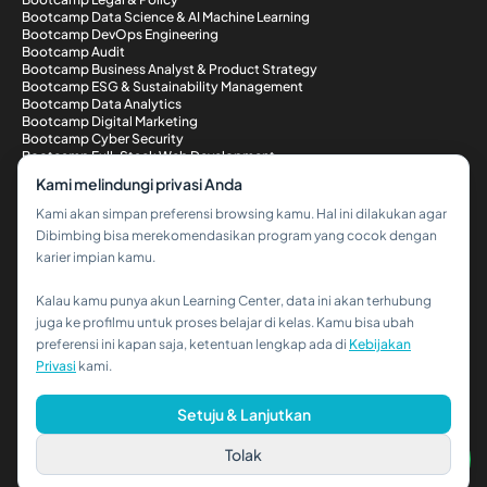
Bootcamp Data Science & AI Machine Learning
Bootcamp DevOps Engineering
Bootcamp Audit
Bootcamp Business Analyst & Product Strategy
Bootcamp ESG & Sustainability Management
Bootcamp Data Analytics
Bootcamp Digital Marketing
Bootcamp Cyber Security
Bootcamp Full-Stack Web Development
Metode Pembayaran
Kami melindungi privasi Anda
Kami akan simpan preferensi browsing kamu. Hal ini dilakukan agar
Dibimbing bisa merekomendasikan program yang cocok dengan
karier impian kamu.
Kalau kamu punya akun Learning Center, data ini akan terhubung
Hi!👋
juga ke profilmu untuk proses belajar di kelas. Kamu bisa ubah
preferensi ini kapan saja, ketentuan lengkap ada di
Kebijakan
Kalau kamu butuh bantuan,
Privasi
kami.
hubungi kami via WhatsApp ya!
© 2026 PT Dibimbing. All Rights Reserved
Setuju & Lanjutkan
Tolak