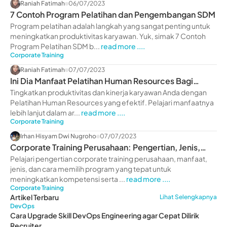
Raniah Fatimah
06/07/2023
7 Contoh Program Pelatihan dan Pengembangan SDM
Program pelatihan adalah langkah yang sangat penting untuk
meningkatkan produktivitas karyawan. Yuk, simak 7 Contoh
Program Pelatihan SDM b...
read more ....
Corporate Training
Raniah Fatimah
07/07/2023
Ini Dia Manfaat Pelatihan Human Resources Bagi
Perusahaan
Tingkatkan produktivitas dan kinerja karyawan Anda dengan
Pelatihan Human Resources yang efektif. Pelajari manfaatnya
lebih lanjut dalam ar...
read more ....
Corporate Training
Irhan Hisyam Dwi Nugroho
07/07/2023
Corporate Training Perusahaan: Pengertian, Jenis,
Manfaat
Pelajari pengertian corporate training perusahaan, manfaat,
jenis, dan cara memilih program yang tepat untuk
meningkatkan kompetensi serta ...
read more ....
Corporate Training
Artikel Terbaru
Lihat Selengkapnya
DevOps
Cara Upgrade Skill DevOps Engineering agar Cepat Dilirik
Recruiter