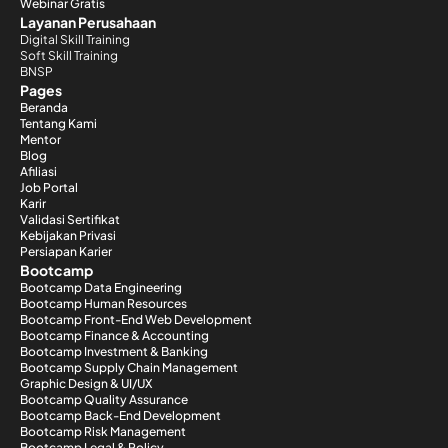
Webinar Gratis
Layanan Perusahaan
Digital Skill Training
Soft Skill Training
BNSP
Pages
Beranda
Tentang Kami
Mentor
Blog
Afiliasi
Job Portal
Karir
Validasi Sertifikat
Kebijakan Privasi
Persiapan Karier
Bootcamp
Bootcamp Data Engineering
Bootcamp Human Resources
Bootcamp Front-End Web Development
Bootcamp Finance & Accounting
Bootcamp Investment & Banking
Bootcamp Supply Chain Management
Graphic Design & UI/UX
Bootcamp Quality Assurance
Bootcamp Back-End Development
Bootcamp Risk Management
Bootcamp Legal & Policy