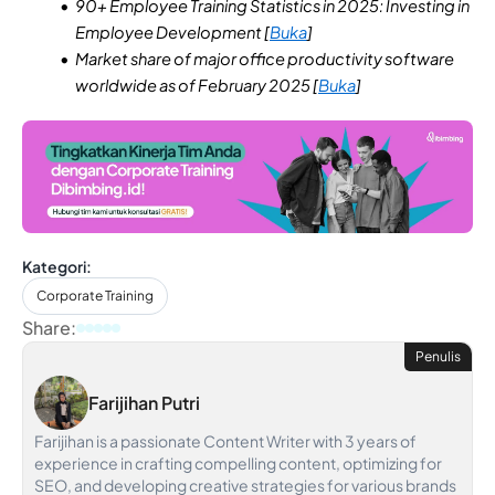
90+ Employee Training Statistics in 2025: Investing in
Employee Development [
Buka
]
Market share of major office productivity software
worldwide as of February 2025 [
Buka
]
Kategori:
Corporate Training
Share:
Penulis
Farijihan Putri
Farijihan is a passionate Content Writer with 3 years of
experience in crafting compelling content, optimizing for
SEO, and developing creative strategies for various brands