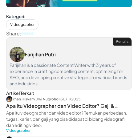
Kategori:
Videographer
Share:
Penulis
Farijihan Putri
Farijihan is a passionate Content Writer with 3 years of
experience in crafting compelling content, optimizing for
SEO, and developing creative strategies for various brands
and industries.
Artikel Terkait
Irhan Hisyam Dwi Nugroho
30/11/2025
Apa Itu Videographer dan Video Editor? Gaji &
Kariernya
Apa itu videographer dan video editor? Temukan perbedaan,
tugas, karier, dan gaji yang bisa didapat di bidang videografi
dan editing video.
Videographer