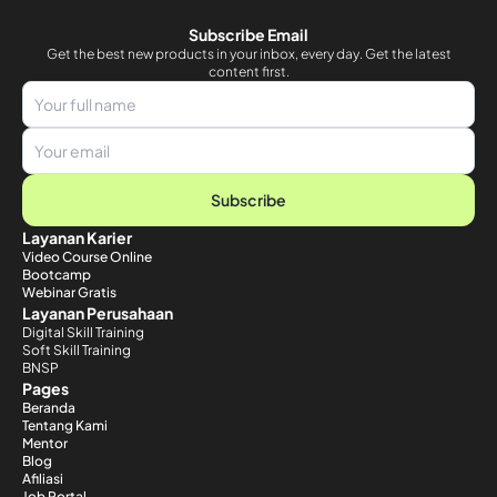
Subscribe Email
Get the best new products in your inbox, every day. Get the latest
content first.
Subscribe
Layanan Karier
Video Course Online
Bootcamp
Webinar Gratis
Layanan Perusahaan
Digital Skill Training
Soft Skill Training
BNSP
Pages
Beranda
Tentang Kami
Mentor
Blog
Afiliasi
Job Portal