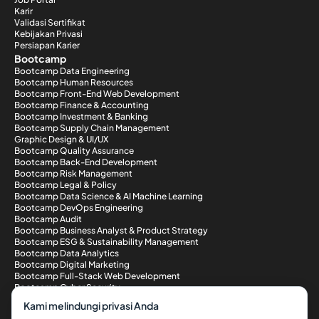
Karir
Validasi Sertifikat
Kebijakan Privasi
Persiapan Karier
Bootcamp
Bootcamp Data Engineering
Bootcamp Human Resources
Bootcamp Front-End Web Development
Bootcamp Finance & Accounting
Bootcamp Investment & Banking
Bootcamp Supply Chain Management
Graphic Design & UI/UX
Bootcamp Quality Assurance
Bootcamp Back-End Development
Bootcamp Risk Management
Bootcamp Legal & Policy
Bootcamp Data Science & AI Machine Learning
Bootcamp DevOps Engineering
Bootcamp Audit
Bootcamp Business Analyst & Product Strategy
Bootcamp ESG & Sustainability Management
Bootcamp Data Analytics
Bootcamp Digital Marketing
Bootcamp Full-Stack Web Development
Bootcamp Cyber Security
Metode Pembayaran
Kami melindungi privasi Anda