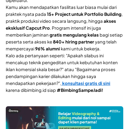
diperbarui.
Kamu akan mendapatkan fasilitas luar biasa mulai dari
praktek nyata pada
15+ Project untuk Portfolio Building
,
praktik produksi video secara langsung, hingga
akses
eksklusif Capcut Pro
. Program intensif ini juga
memberikan jaminan
gratis mengulang kelas
bagi setiap
peserta serta akses ke
840+ hiring partner
yang telah
mempercayai
96% alumni
kami untuk bekerja.
Kalo ada pertanyaan seperti: "Apakah silabus ini
mencakup teknik pengeditan untuk kebutuhan konten
iklan komersial skala besar?" atau "Bagaimana proses
pendampingan karier dilakukan hingga saya
mendapatkan pekerjaan?",
konsultasi gratis di sini
karena dibimbing.id siap
#BimbingSampeJadi!