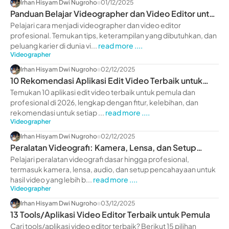
Irhan Hisyam Dwi Nugroho
01/12/2025
Panduan Belajar Videographer dan Video Editor untuk
Pemula
Pelajari cara menjadi videographer dan video editor
profesional. Temukan tips, keterampilan yang dibutuhkan, dan
peluang karier di dunia vi...
read more ....
Videographer
Irhan Hisyam Dwi Nugroho
02/12/2025
10 Rekomendasi Aplikasi Edit Video Terbaik untuk
Pemula 2026
Temukan 10 aplikasi edit video terbaik untuk pemula dan
profesional di 2026, lengkap dengan fitur, kelebihan, dan
rekomendasi untuk setiap ...
read more ....
Videographer
Irhan Hisyam Dwi Nugroho
02/12/2025
Peralatan Videografi: Kamera, Lensa, dan Setup
Terbaik 2026
Pelajari peralatan videografi dasar hingga profesional,
termasuk kamera, lensa, audio, dan setup pencahayaan untuk
hasil video yang lebih b...
read more ....
Videographer
Irhan Hisyam Dwi Nugroho
03/12/2025
13 Tools/Aplikasi Video Editor Terbaik untuk Pemula
Cari tools/aplikasi video editor terbaik? Berikut 15 pilihan