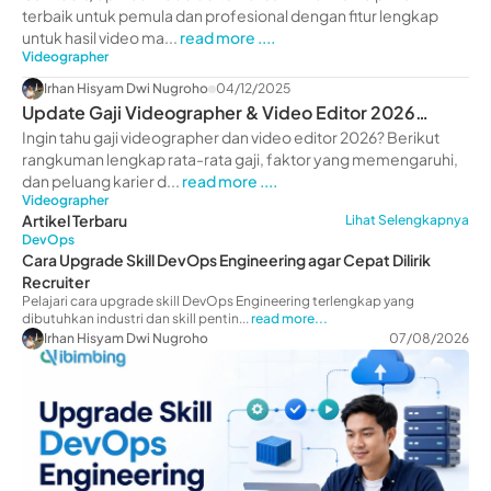
terbaik untuk pemula dan profesional dengan fitur lengkap
untuk hasil video ma...
read more ....
Videographer
Irhan Hisyam Dwi Nugroho
04/12/2025
Update Gaji Videographer & Video Editor 2026
Terbaru
Ingin tahu gaji videographer dan video editor 2026? Berikut
rangkuman lengkap rata-rata gaji, faktor yang memengaruhi,
dan peluang karier d...
read more ....
Videographer
Artikel Terbaru
Lihat Selengkapnya
DevOps
Cara Upgrade Skill DevOps Engineering agar Cepat Dilirik
Recruiter
Pelajari cara upgrade skill DevOps Engineering terlengkap yang
dibutuhkan industri dan skill pentin...
read more...
Irhan Hisyam Dwi Nugroho
07/08/2026