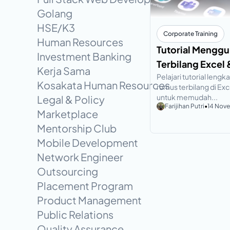
Golang
HSE/K3
Corporate Training
Human Resources
Tutorial Mengg
Investment Banking
Terbilang Excel
Kerja Sama
Pelajari tutorial len
Kosakata Human Resources
rumus terbilang di Exc
untuk memudah...
Legal & Policy
Farijihan Putri
•
14 Nov
Marketplace
Mentorship Club
Mobile Development
Network Engineer
Outsourcing
Placement Program
Product Management
Public Relations
Quality Assurance