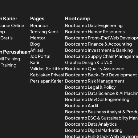
 Karier
Pages
Bootcamp
ourse Online
Beranda
Bootcamp Data Engineering
mp
Tentang Kami
Bootcamp Human Resources
Gratis
Mentor
Bootcamp Front-End Web Develo
Blog
Bootcamp Finance & Accounting
Afiliasi
Bootcamp Investment & Banking
n Perusahaan
Job Portal
Bootcamp Supply Chain Manageme
ill Training
Karir
Graphic Design & UI/UX
l Training
Validasi Sertifikat
Bootcamp Quality Assurance
Kebijakan Privasi
Bootcamp Back-End Development
Persiapan Karier
Bootcamp Risk Management
Bootcamp Legal & Policy
Bootcamp Data Science & AI Machin
Bootcamp DevOps Engineering
Bootcamp Audit
Bootcamp Business Analyst & Produ
Bootcamp ESG & Sustainability M
Bootcamp Data Analytics
Bootcamp Digital Marketing
Bootcamp Full-Stack Web Develo