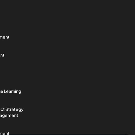
pment
nt
e Learning
ct Strategy
anagement
pment