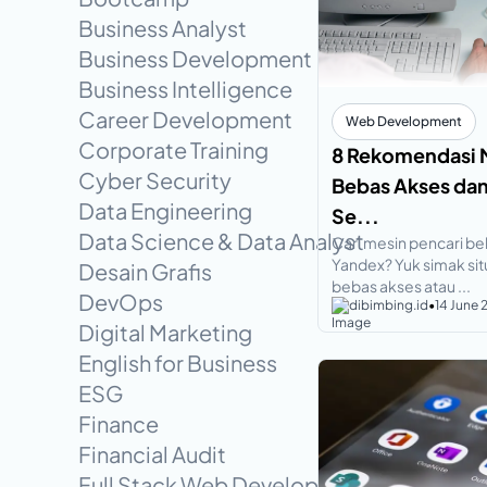
Business Analyst
Business Development
Business Intelligence
Career Development
Web Development
Corporate Training
8 Rekomendasi 
Cyber Security
Bebas Akses dan 
Data Engineering
Se...
Data Science & Data Analyst
Cari mesin pencari beb
Yandex? Yuk simak sit
Desain Grafis
bebas akses atau ...
DevOps
dibimbing.id
•
14 June
Digital Marketing
English for Business
ESG
Finance
Financial Audit
Full Stack Web Development