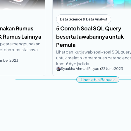
Data Science & Data Analyst
unakan Rumus
5 Contoh Soal SQL Query
 & Rumus Lainnya
beserta Jawabannya untuk
gkap cara menggunakan
Pemula
el dan rumus lainnya
Lihat dan ikut jawab soal-soal SQL query 
untuk melatih kemampuan data scienc
ember 2023
kamu! Ayo jadi da...
Syaukha Ahmad Risyad
•
22 June 2023
Lihat lebih Banyak