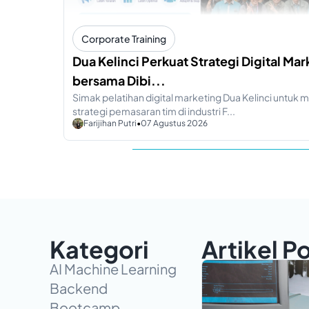
Corporate Training
Dua Kelinci Perkuat Strategi Digital Mar
bersama Dibi...
Simak pelatihan digital marketing Dua Kelinci untu
strategi pemasaran tim di industri F...
Farijihan Putri
•
07 Agustus 2026
Kategori
Artikel P
AI Machine Learning
Backend
Bootcamp