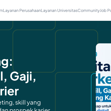
am
Layanan Perusahaan
Layanan Universitas
Community
Job Po
ng:
, Gaji,
rier
ting, skill yang
 dan prospek karier