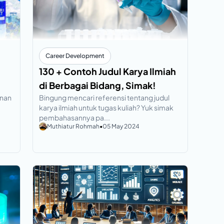
Career Development
130 + Contoh Judul Karya Ilmiah
di Berbagai Bidang, Simak!
anan
Bingung mencari referensi tentang judul
karya ilmiah untuk tugas kuliah? Yuk simak
pembahasannya pa...
Muthiatur Rohmah
•
05 May 2024