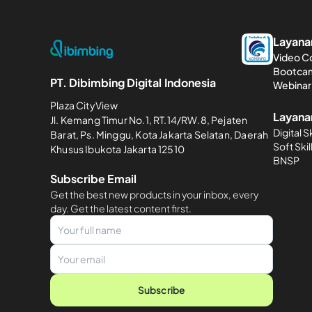
Layanan
Video C
Bootca
PT. Dibimbing Digital Indonesia
Webinar 
Plaza CityView
Layana
Jl. Kemang Timur No.1, RT.14/RW.8, Pejaten
Digital Sk
Barat, Ps. Minggu, Kota Jakarta Selatan, Daerah
Soft Skil
Khusus Ibukota Jakarta 12510
BNSP
Subscribe Email
Get the best new products in your inbox, every
day. Get the latest content first.
Subscribe