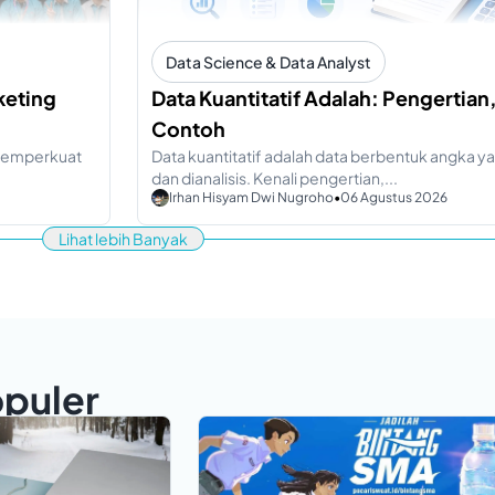
Data Science & Data Analyst
keting
Data Kuantitatif Adalah: Pengertian,
Contoh
k memperkuat
Data kuantitatif adalah data berbentuk angka ya
dan dianalisis. Kenali pengertian,...
Irhan Hisyam Dwi Nugroho
•
06 Agustus 2026
Lihat lebih Banyak
opuler