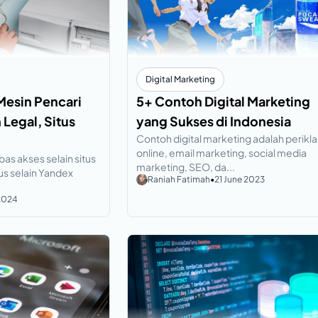
Digital Marketing
Mesin Pencari
5+ Contoh Digital Marketing
Legal, Situs
yang Sukses di Indonesia
Contoh digital marketing adalah perikl
online, email marketing, social media
as akses selain situs
marketing, SEO, da...
us selain Yandex
Raniah Fatimah
•
21 June 2023
 2024