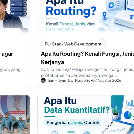
Full Stack Web Development
 agar
Apa Itu Routing? Kenali Fungsi, Jeni
Kerjanya
engkap yang
Apa itu routing? Pelajari pengertian, fungsi, jenis,
protokol, serta perbedaannya denga...
Irhan Hisyam Dwi Nugroho
•
07 Agustus 2026