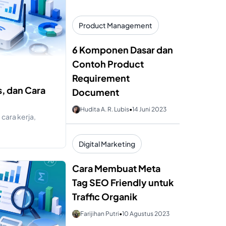
Product Management
6 Komponen Dasar dan
Contoh Product
Requirement
s, dan Cara
Document
Hudita A. R. Lubis
•
14 Juni 2023
 cara kerja,
Digital Marketing
Cara Membuat Meta
Tag SEO Friendly untuk
Traffic Organik
Farijihan Putri
•
10 Agustus 2023