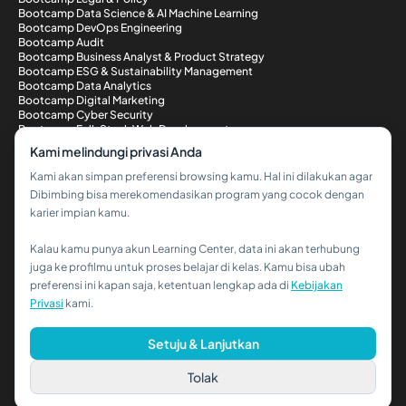
Bootcamp Data Science & AI Machine Learning
Bootcamp DevOps Engineering
Bootcamp Audit
Bootcamp Business Analyst & Product Strategy
Bootcamp ESG & Sustainability Management
Bootcamp Data Analytics
Bootcamp Digital Marketing
Bootcamp Cyber Security
Bootcamp Full-Stack Web Development
Metode Pembayaran
Kami melindungi privasi Anda
Kami akan simpan preferensi browsing kamu. Hal ini dilakukan agar
Dibimbing bisa merekomendasikan program yang cocok dengan
karier impian kamu.
Kalau kamu punya akun Learning Center, data ini akan terhubung
Hi!👋
juga ke profilmu untuk proses belajar di kelas. Kamu bisa ubah
preferensi ini kapan saja, ketentuan lengkap ada di
Kebijakan
Kalau kamu butuh bantuan,
Privasi
kami.
hubungi kami via WhatsApp ya!
© 2026 PT Dibimbing. All Rights Reserved
Setuju & Lanjutkan
Tolak