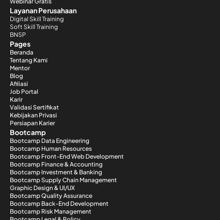
Webinar Gratis
Layanan Perusahaan
Digital Skill Training
Soft Skill Training
BNSP
Pages
Beranda
Tentang Kami
Mentor
Blog
Afiliasi
Job Portal
Karir
Validasi Sertifikat
Kebijakan Privasi
Persiapan Karier
Bootcamp
Bootcamp Data Engineering
Bootcamp Human Resources
Bootcamp Front-End Web Development
Bootcamp Finance & Accounting
Bootcamp Investment & Banking
Bootcamp Supply Chain Management
Graphic Design & UI/UX
Bootcamp Quality Assurance
Bootcamp Back-End Development
Bootcamp Risk Management
Bootcamp Legal & Policy