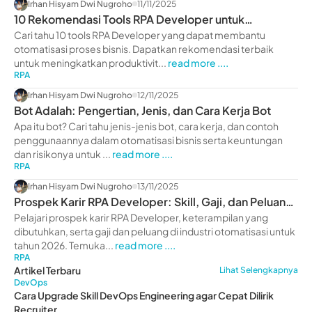
Irhan Hisyam Dwi Nugroho
11/11/2025
10 Rekomendasi Tools RPA Developer untuk
Otomatisasi Proses
Cari tahu 10 tools RPA Developer yang dapat membantu
otomatisasi proses bisnis. Dapatkan rekomendasi terbaik
untuk meningkatkan produktivit...
read more ....
RPA
Irhan Hisyam Dwi Nugroho
12/11/2025
Bot Adalah: Pengertian, Jenis, dan Cara Kerja Bot
Apa itu bot? Cari tahu jenis-jenis bot, cara kerja, dan contoh
penggunaannya dalam otomatisasi bisnis serta keuntungan
dan risikonya untuk ...
read more ....
RPA
Irhan Hisyam Dwi Nugroho
13/11/2025
Prospek Karir RPA Developer: Skill, Gaji, dan Peluang
2026
Pelajari prospek karir RPA Developer, keterampilan yang
dibutuhkan, serta gaji dan peluang di industri otomatisasi untuk
tahun 2026. Temuka...
read more ....
RPA
Artikel Terbaru
Lihat Selengkapnya
DevOps
Cara Upgrade Skill DevOps Engineering agar Cepat Dilirik
Recruiter