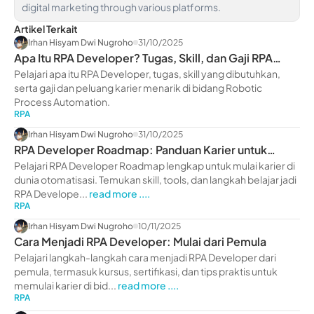
digital marketing through various platforms.
Artikel Terkait
Irhan Hisyam Dwi Nugroho
31/10/2025
Apa Itu RPA Developer? Tugas, Skill, dan Gaji RPA
Developer
Pelajari apa itu RPA Developer, tugas, skill yang dibutuhkan,
serta gaji dan peluang karier menarik di bidang Robotic
Process Automation.
RPA
Irhan Hisyam Dwi Nugroho
31/10/2025
RPA Developer Roadmap: Panduan Karier untuk
Pemula
Pelajari RPA Developer Roadmap lengkap untuk mulai karier di
dunia otomatisasi. Temukan skill, tools, dan langkah belajar jadi
RPA Develope...
read more ....
RPA
Irhan Hisyam Dwi Nugroho
10/11/2025
Cara Menjadi RPA Developer: Mulai dari Pemula
Pelajari langkah-langkah cara menjadi RPA Developer dari
pemula, termasuk kursus, sertifikasi, dan tips praktis untuk
memulai karier di bid...
read more ....
RPA