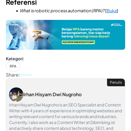
Referensi
What is robotic process automation (RPA)?
[
Buka
]
Kategori:
RPA
Share:
Penulis
Irhan Hisyam Dwi Nugroho
Irhan Hisyam Dwi Nugroho is an SEO Specialist and Content
Writer with 4 years of experience in optimizing websites and
writing relevant content for various brands and industries.
Currently, I also work as a Content Writer at Dibimbing.id
and actively share content about technology, SEO, and