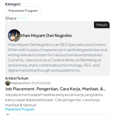
Kategori:
Placement Program
Share:
Penulis
Irhan Hisyam Dwi Nugroho
Irhan Hisyam Dwi Nugroho is an SEO Specialist and Content
Writer with 4 years of experience in optimizing websites and
writing relevant content for various brands and industries.
Currently, I also work as a Content Writer at Dibimbing.id
and actively share content about technology, SEO, and
digital marketing through various platforms.
Artikel Terkait
Farijihan Putri
04/03/2026
Job Placement: Pengertian, Cara Kerja, Manfaat, &
Tips
Job placement adalah fasilitas penyaluran kerja yang bantu
kamu cepat dapat pekerjaan. Cek pengertian, cara kerja,
manfaat & tipsnya!
Placement Program