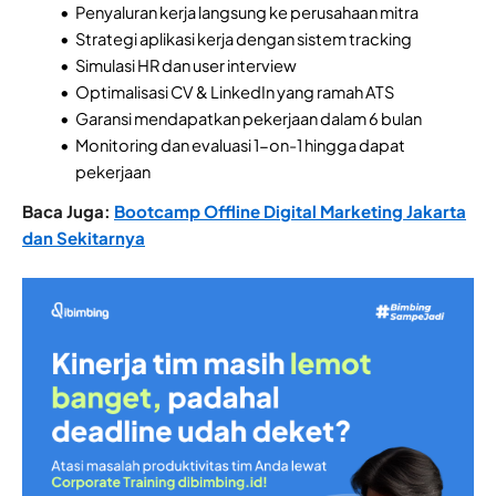
Penyaluran kerja langsung ke perusahaan mitra
Strategi aplikasi kerja dengan sistem tracking
Simulasi HR dan user interview
Optimalisasi CV & LinkedIn yang ramah ATS
Garansi mendapatkan pekerjaan dalam 6 bulan
Monitoring dan evaluasi 1-on-1 hingga dapat
pekerjaan
Baca Juga:
Bootcamp Offline Digital Marketing Jakarta
dan Sekitarnya