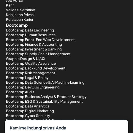
Job Portal
Karir
Validasi Sertifikat
Kebijakan Privasi
Persiapan Karier
Bootcamp
Bootcamp Data Engineering
Bootcamp Human Resources
Bootcamp Front-End Web Development
Bootcamp Finance & Accounting
Bootcamp Investment & Banking
Bootcamp Supply Chain Management
Graphic Design & UI/UX
Bootcamp Quality Assurance
Bootcamp Back-End Development
Bootcamp Risk Management
Bootcamp Legal & Policy
Bootcamp Data Science & AI Machine Learning
Bootcamp DevOps Engineering
Bootcamp Audit
Bootcamp Business Analyst & Product Strategy
Bootcamp ESG & Sustainability Management
Bootcamp Data Analytics
Bootcamp Digital Marketing
Bootcamp Cyber Security
Bootcamp Full-Stack Web Development
Metode Pembayaran
Kami melindungi privasi Anda