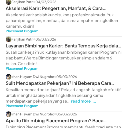
Farijihan Putri
04/03/2026
Akselerasi Karir: Pengertian, Manfaat, & Cara
Meningkatkan Karier
Akselerasi karir adalah kunci sukses profesional muda. Yuk
pahami pengertian, manfaat, dan cara ampuh meningkatkan
kariermu di sini!
Placement Program
Farijihan Putri
05/03/2026
Layanan Bimbingan Karier: Bantu Tembus Kerja dalam
6 Bulan
Susah cari kerja? Yuk ikut layanan bimbingan karier! Program ini
siap bantu Warga Bimbingan tembus kerja impian dalam 6
bulan. Cek di sini!
Placement Program
Irhan Hisyam Dwi Nugroho
05/03/2026
Sulit Mendapatkan Pekerjaan? Ini Beberapa Cara
Mengatasinya
Kesulitan mencari pekerjaan? Pelajari langkah-langkah efektif
untuk menghadapinya dan tingkatkan peluang kamu
mendapatkan pekerjaan yang se...
read more ....
Placement Program
Irhan Hisyam Dwi Nugroho
05/03/2026
Apa Itu Dibimbing Placement Program? Baca
Reviewnya!
Dibimbing Placement Program membantu fresh graduate dan