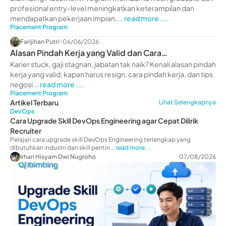
profesional entry-level meningkatkan keterampilan dan
mendapatkan pekerjaan impian....
read more ....
Placement Program
Farijihan Putri
06/06/2026
Alasan Pindah Kerja yang Valid dan Cara
Melakukannya Tanpa Harus Resign Dulu
Karier stuck, gaji stagnan, jabatan tak naik? Kenali alasan pindah
kerja yang valid, kapan harus resign, cara pindah kerja, dan tips
negosi...
read more ....
Placement Program
Artikel Terbaru
Lihat Selengkapnya
DevOps
Cara Upgrade Skill DevOps Engineering agar Cepat Dilirik
Recruiter
Pelajari cara upgrade skill DevOps Engineering terlengkap yang
dibutuhkan industri dan skill pentin...
read more...
Irhan Hisyam Dwi Nugroho
07/08/2026