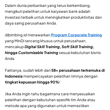
Dalam dunia perbankan yang terus berkembang,
mengikuti pelatihan untuk karyawan bank adalah
investasi terbaik untuk meningkatkan produktivitas dan
daya saing perusahaan Anda.
dibimbing.id menawarkan
Program Corporate Training
yang MinDi rancang khusus untuk perusahaan,
mencakup
Digital Skill Training
,
Soft Skill Training
,
hingga
Customizable Training
sesuai kebutuhan bisnis
Anda.
Faktanya, sudah lebih dari
58+ perusahaan terkemuka di
Indonesia
mempercayakan pelatihan timnya dengan
tingkat kepuasan hingga 90%
!
Jika Anda ingin tahu bagaimana cara menyesuaikan
pelatihan dengan kebutuhan spesifik tim Anda atau
metode apa yang digunakan untuk memastikan