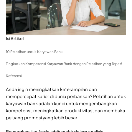
Isi Artikel
10 Pelatihan untuk Karyawan Bank
Tingkatkan Kompetensi Karyawan Bank dengan Pelatihan yang Tepat!
Referensi
Anda ingin meningkatkan keterampilan dan
mempercepat karier di dunia perbankan? Pelatihan untuk
karyawan bank adalah kunci untuk mengembangkan
kompetensi, meningkatkan produktivitas, dan membuka
peluang promosi yang lebih besar.
Bayangkan jika Anda lebih mahir dalam analisis