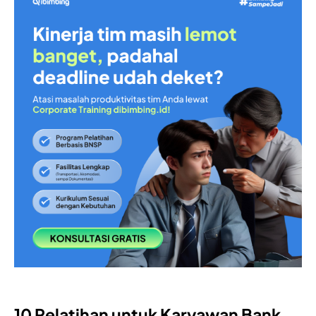
10 Pelatihan untuk Karyawan Bank