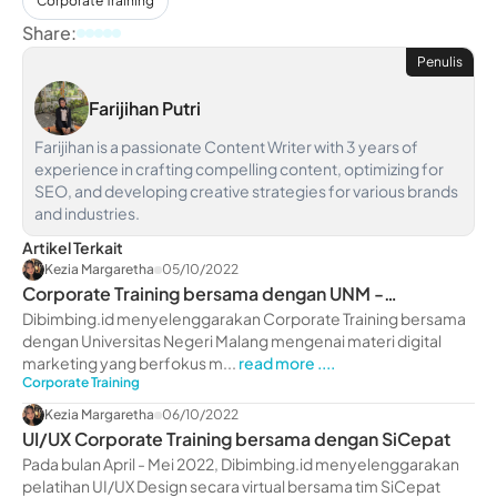
Corporate Training
Share:
Penulis
Farijihan Putri
Farijihan is a passionate Content Writer with 3 years of
experience in crafting compelling content, optimizing for
SEO, and developing creative strategies for various brands
and industries.
Artikel Terkait
Kezia Margaretha
05/10/2022
Corporate Training bersama dengan UNM -
dibimbing.id
Dibimbing.id menyelenggarakan Corporate Training bersama
dengan Universitas Negeri Malang mengenai materi digital
marketing yang berfokus m...
read more ....
Corporate Training
Kezia Margaretha
06/10/2022
UI/UX Corporate Training bersama dengan SiCepat
Pada bulan April - Mei 2022, Dibimbing.id menyelenggarakan
pelatihan UI/UX Design secara virtual bersama tim SiCepat