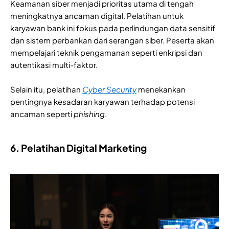
Keamanan siber menjadi prioritas utama di tengah
meningkatnya ancaman digital. Pelatihan untuk
karyawan bank ini fokus pada perlindungan data sensitif
dan sistem perbankan dari serangan siber. Peserta akan
mempelajari teknik pengamanan seperti enkripsi dan
autentikasi multi-faktor.
Selain itu, pelatihan
Cyber Security
menekankan
pentingnya kesadaran karyawan terhadap potensi
ancaman seperti
phishing
.
6. Pelatihan Digital Marketing