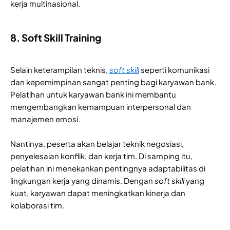
kerja multinasional.
8. Soft Skill Training
Selain keterampilan teknis,
soft skill
seperti komunikasi
dan kepemimpinan sangat penting bagi karyawan bank.
Pelatihan untuk karyawan bank ini membantu
mengembangkan kemampuan interpersonal dan
manajemen emosi.
Nantinya, peserta akan belajar teknik negosiasi,
penyelesaian konflik, dan kerja tim. Di samping itu,
pelatihan ini menekankan pentingnya adaptabilitas di
lingkungan kerja yang dinamis. Dengan
soft skill
yang
kuat, karyawan dapat meningkatkan kinerja dan
kolaborasi tim.