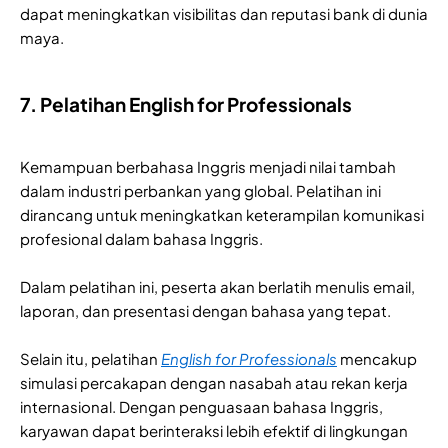
dapat meningkatkan visibilitas dan reputasi bank di dunia
maya.
7. Pelatihan English for Professionals
Kemampuan berbahasa Inggris menjadi nilai tambah
dalam industri perbankan yang global. Pelatihan ini
dirancang untuk meningkatkan keterampilan komunikasi
profesional dalam bahasa Inggris.
Dalam pelatihan ini, peserta akan berlatih menulis email,
laporan, dan presentasi dengan bahasa yang tepat.
Selain itu, pelatihan
English for Professionals
mencakup
simulasi percakapan dengan nasabah atau rekan kerja
internasional. Dengan penguasaan bahasa Inggris,
karyawan dapat berinteraksi lebih efektif di lingkungan