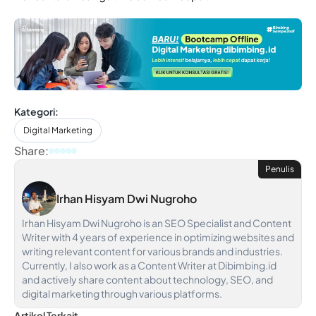
Kategori:
Digital Marketing
Share:
Penulis
Irhan Hisyam Dwi Nugroho
Irhan Hisyam Dwi Nugroho is an SEO Specialist and Content
Writer with 4 years of experience in optimizing websites and
writing relevant content for various brands and industries.
Currently, I also work as a Content Writer at Dibimbing.id
and actively share content about technology, SEO, and
digital marketing through various platforms.
Artikel Terkait