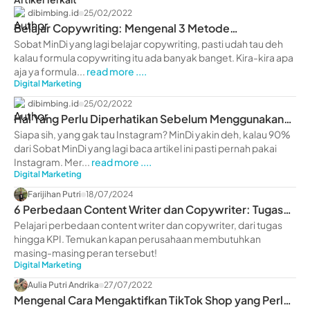
dibimbing.id
25/02/2022
Belajar Copywriting: Mengenal 3 Metode
Copywriting Terbaik
Sobat MinDi yang lagi belajar copywriting, pasti udah tau deh
kalau formula copywriting itu ada banyak banget. Kira-kira apa
aja ya formula...
read more ....
Digital Marketing
dibimbing.id
25/02/2022
Hal Yang Perlu Diperhatikan Sebelum Menggunakan
IG Ads
Siapa sih, yang gak tau Instagram? MinDi yakin deh, kalau 90%
dari Sobat MinDi yang lagi baca artikel ini pasti pernah pakai
Instagram. Mer...
read more ....
Digital Marketing
Farijihan Putri
18/07/2024
6 Perbedaan Content Writer dan Copywriter: Tugas
hingga KPI
Pelajari perbedaan content writer dan copywriter, dari tugas
hingga KPI. Temukan kapan perusahaan membutuhkan
masing-masing peran tersebut!
Digital Marketing
Aulia Putri Andrika
27/07/2022
Mengenal Cara Mengaktifkan TikTok Shop yang Perlu