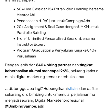
60+ Live Class dan 15+ Extra Video Learning bersama
Mentor Ahli
Pendanaan s.d. Rp1 juta untuk Campaign Ads
20+ Assignment & Real Case dengan UMKM untuk
Portfolio Building
1-on-1 Unlimited Personalized Session bersama
Instruktor Expert
Program Graduation & Penyaluran Kerja ke 840+
Perusahaan
Dengan lebih dari
840+ hiring partner
dan
tingkat
keberhasilan alumni mencapai 96%
, peluang karier di
dunia digital marketing semakin terbuka lebar!
Jadi, tunggu apa lagi? Hubungi kami
di sini
dan daftar
sekarang di dibimbing untuk memulai perjalananmu
menjadi seorang Digital Marketer profesional.
#BimbingSampeJadi!