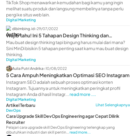
Kamu Ketahui
TikTok Shop menawarkan kemudahan bagi kamu yang ingin
melihat suatu produk dan langsung membelinya tanpa perlu
pergi ke situs web lain.
Digital Marketing
dibimbing.id
29/07/2022
Wajib tahu! Ini 5 Tahapan Design Thinking dan
Penerapannya
Mau buat design thinking tapi bingung harus mulai dari mana?
Sini MinDi bisikin 5 tahapan penting saat kamu mau buat design
thinking.
Digital Marketing
Aulia Putri Andrika
10/08/2022
5 Cara Ampuh Meningkatkan Optimasi SEO Instagram
Instagram SEO adalah sebuah proses optimasi konten
Instagram. Tujuannya untuk meningkatkan peringkat profil
Instagram Anda di hasil Instagr...
read more ....
Digital Marketing
Artikel Terbaru
Lihat Selengkapnya
DevOps
Cara Upgrade Skill DevOps Engineering agar Cepat Dilirik
Recruiter
Pelajari cara upgrade skill DevOps Engineering terlengkap yang
dibutuhkan industri dan skill pentin...
read more...