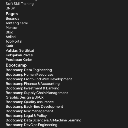
Soft Skill Training
BNSP
Pages
Beranda
Tentang Kami
Mentor
Blog
Afiliasi
Job Portal
Karir
Validasi Sertifikat
Kebijakan Privasi
Persiapan Karier
Bootcamp
Bootcamp Data Engineering
Bootcamp Human Resources
Bootcamp Front-End Web Development
Bootcamp Finance & Accounting
Bootcamp Investment & Banking
Bootcamp Supply Chain Management
Graphic Design & UI/UX
Bootcamp Quality Assurance
Bootcamp Back-End Development
Bootcamp Risk Management
Bootcamp Legal & Policy
Bootcamp Data Science & AI Machine Learning
Bootcamp DevOps Engineering