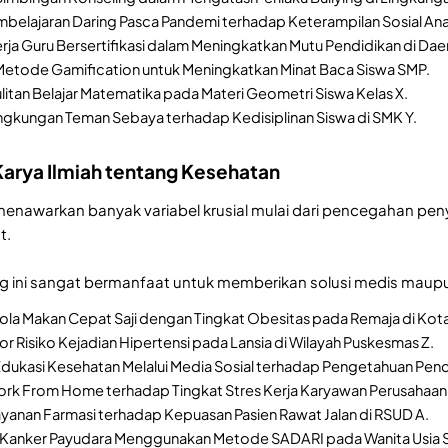
elajaran Daring Pasca Pandemi terhadap Keterampilan Sosial Anak
erja Guru Bersertifikasi dalam Meningkatkan Mutu Pendidikan di Dae
etode Gamification untuk Meningkatkan Minat Baca Siswa SMP.
ulitan Belajar Matematika pada Materi Geometri Siswa Kelas X.
ngkungan Teman Sebaya terhadap Kedisiplinan Siswa di SMK Y.
Karya Ilmiah tentang Kesehatan
enawarkan banyak variabel krusial mulai dari pencegahan pen
t.
ang ini sangat bermanfaat untuk memberikan solusi medis maupu
la Makan Cepat Saji dengan Tingkat Obesitas pada Remaja di Kota
tor Risiko Kejadian Hipertensi pada Lansia di Wilayah Puskesmas Z.
 Edukasi Kesehatan Melalui Media Sosial terhadap Pengetahuan Pen
rk From Home terhadap Tingkat Stres Kerja Karyawan Perusahaan
layanan Farmasi terhadap Kepuasan Pasien Rawat Jalan di RSUD A.
i Kanker Payudara Menggunakan Metode SADARI pada Wanita Usia 