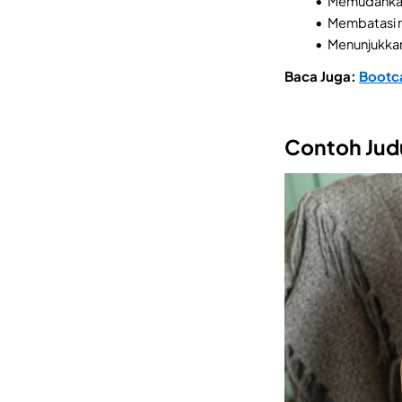
Memudahkan 
Membatasi ru
Menunjukkan 
Baca Juga:
Bootca
Contoh Judu