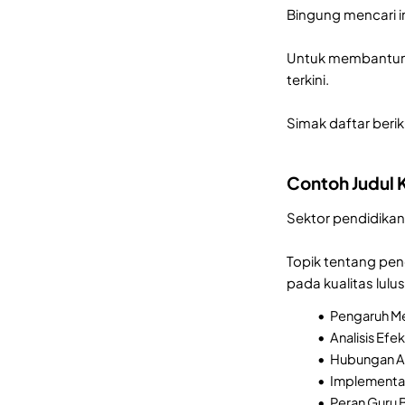
Bingung mencari i
Untuk membantumu 
terkini.
Simak daftar berik
Contoh Judul 
Sektor pendidikan 
Topik tentang pen
pada kualitas lulu
Pengaruh Me
Analisis Efe
Hubungan An
Implementas
Peran Guru 