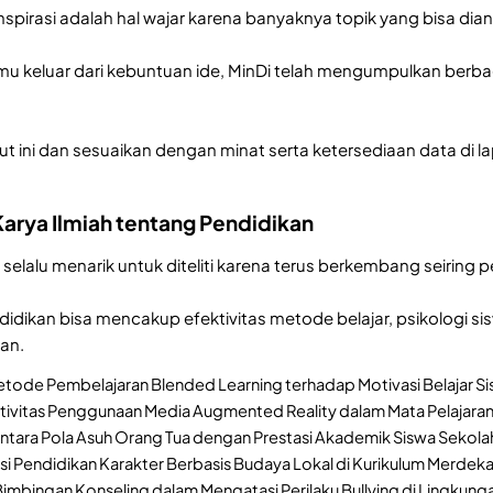
nspirasi adalah hal wajar karena banyaknya topik yang bisa dia
keluar dari kebuntuan ide, MinDi telah mengumpulkan berbagai
ut ini dan sesuaikan dengan minat serta ketersediaan data di l
Karya Ilmiah tentang Pendidikan
selalu menarik untuk diteliti karena terus berkembang seiring
didikan bisa mencakup efektivitas metode belajar, psikologi
san.
tode Pembelajaran Blended Learning terhadap Motivasi Belajar Si
ktivitas Penggunaan Media Augmented Reality dalam Mata Pelajaran
tara Pola Asuh Orang Tua dengan Prestasi Akademik Siswa Sekolah
i Pendidikan Karakter Berbasis Budaya Lokal di Kurikulum Merdeka
Bimbingan Konseling dalam Mengatasi Perilaku Bullying di Lingkung