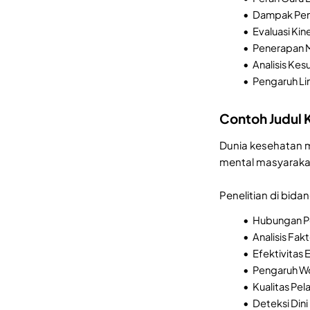
Dampak Pemb
Evaluasi Kin
Penerapan M
Analisis Kes
Pengaruh Li
Contoh Judul 
Dunia kesehatan m
mental masyaraka
Penelitian di bid
Hubungan Po
Analisis Fak
Efektivitas
Pengaruh Wo
Kualitas Pe
Deteksi Din