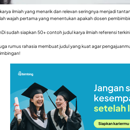
karya ilmiah yang menarik dan relevan seringnya menjadi tanta
alah wajah pertama yang menentukan apakah dosen pembimbing t
Di sudah siapkan 50+ contoh judul karya ilmiah referensi terkini
ri juga rumus rahasia membuat judul yang kuat agar pengajuanmu
imbingan!