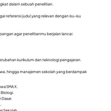
ngkat dalam sebuah penelitian.
 referensi judul yang relevan dengan isu-isu
apangan agar penelitianmu berjalan lancar.
 perubahan kurikulum dan teknologi pengajaran.
 siswa, hingga manajemen sekolah yang berdampak
swa SMA X.
 Biologi.
 Dasar.
.
an Sekolah.