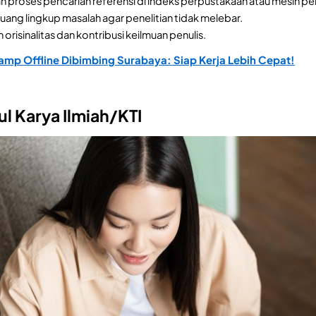
proses pencarian referensi di indeks perpustakaan atau mesin pen
ang lingkup masalah agar penelitian tidak melebar.
orisinalitas dan kontribusi keilmuan penulis.
mp Offline Dibimbing Surabaya: Siap Kerja Lebih Cepat!
l Karya Ilmiah/KTI