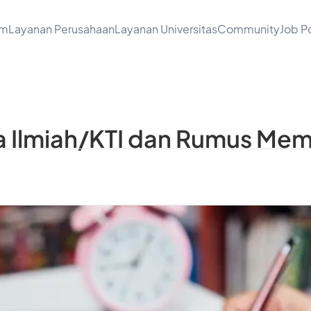
am
Layanan Perusahaan
Layanan Universitas
Community
Job Po
a Ilmiah/KTI dan Rumus Me