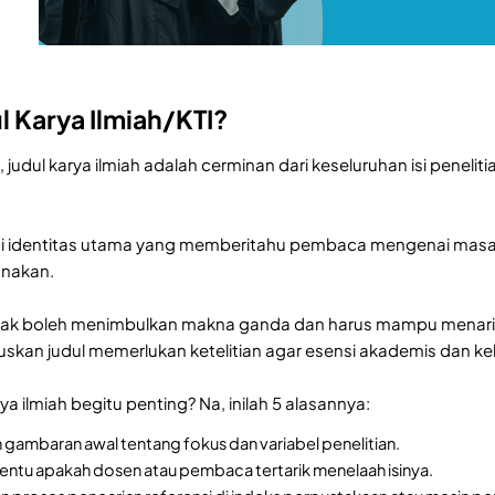
l Karya Ilmiah/KTI?
judul karya ilmiah adalah cerminan dari keseluruhan isi peneli
 identitas utama yang memberitahu pembaca mengenai masalah 
nakan.
tidak boleh menimbulkan makna ganda dan harus mampu menar
uskan judul memerlukan ketelitian agar esensi akademis dan ke
a ilmiah begitu penting? Na, inilah 5 alasannya:
gambaran awal tentang fokus dan variabel penelitian.
entu apakah dosen atau pembaca tertarik menelaah isinya.