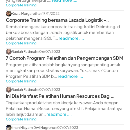
yang terbagi menjadi t...
read more ....
Corporate Training
Kezia Margaretha
17/11/2022
Corporate Training bersama Lazada Logistik -
dibimbing.id
Kembali mengadakan corporate training, kali ini Dibimbing.id
berkolaborasi dengan Lazada Logistik untuk memberikan
pelatihan mengenai SQL T...
read more ....
Corporate Training
Raniah Fatimah
06/07/2023
7 Contoh Program Pelatihan dan Pengembangan SDM
Program pelatihan adalah langkah yang sangat penting untuk
meningkatkan produktivitas karyawan. Yuk, simak 7 Contoh
Program Pelatihan SDM b...
read more ....
Corporate Training
Raniah Fatimah
07/07/2023
Ini Dia Manfaat Pelatihan Human Resources Bagi
Perusahaan
Tingkatkan produktivitas dan kinerja karyawan Anda dengan
Pelatihan Human Resources yang efektif. Pelajari manfaatnya
lebih lanjut dalam ar...
read more ....
Corporate Training
Irhan Hisyam Dwi Nugroho
07/07/2023