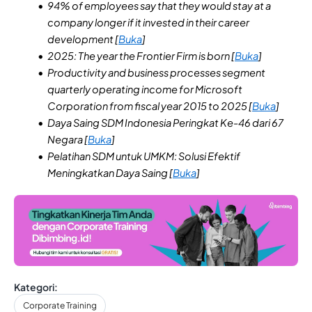
94% of employees say that they would stay at a
company longer if it invested in their career
development [
Buka
]
2025: The year the Frontier Firm is born [
Buka
]
Productivity and business processes segment
quarterly operating income for Microsoft
Corporation from fiscal year 2015 to 2025 [
Buka
]
Daya Saing SDM Indonesia Peringkat Ke-46 dari 67
Negara [
Buka
]
Pelatihan SDM untuk UMKM: Solusi Efektif
Meningkatkan Daya Saing [
Buka
]
Kategori:
Corporate Training