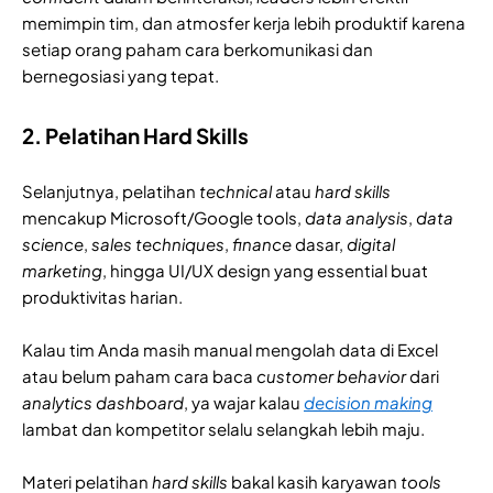
memimpin tim, dan atmosfer kerja lebih produktif karena
setiap orang paham cara berkomunikasi dan
bernegosiasi yang tepat.
2. Pelatihan Hard Skills
Selanjutnya, pelatihan
technical
atau
hard skills
mencakup Microsoft/Google tools,
data
analysis
,
data
science
,
sales
techniques
,
finance
dasar,
digital
marketing
, hingga UI/UX design yang essential buat
produktivitas harian.
Kalau tim Anda masih manual mengolah data di Excel
atau belum paham cara baca
customer
behavior
dari
analytics
dashboard
, ya wajar kalau
decision making
lambat dan kompetitor selalu selangkah lebih maju.
Materi pelatihan
hard skills
bakal kasih karyawan
tools