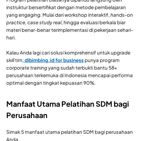
instruktur bersertifikat dengan metode pembelajaran
yang
engaging
. Mulai dari
workshop
interaktif,
hands-on
practice,
case study real
, hingga evaluasi berkala biar
materi benar-benar terimplementasi di pekerjaan sehari-
hari.
Kalau Anda lagi cari solusi komprehensif untuk
upgrade
skill
tim,
dibimbing.id for business
punya program
corporate training
yang sudah terbukti bantu 58+
perusahaan terkemuka di Indonesia mencapai performa
optimal dengan tingkat kepuasan 90%.
Manfaat Utama Pelatihan SDM bagi
Perusahaan
Simak 5 manfaat utama pelatihan SDM bagi perusahaan
Anda.