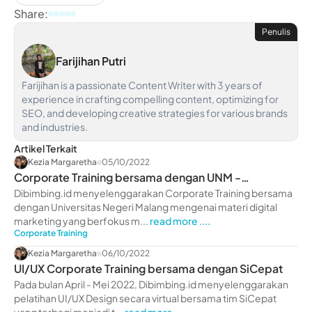
Share:
Penulis
Farijihan Putri
Farijihan is a passionate Content Writer with 3 years of
experience in crafting compelling content, optimizing for
SEO, and developing creative strategies for various brands
and industries.
Artikel Terkait
Kezia Margaretha
05/10/2022
Corporate Training bersama dengan UNM -
dibimbing.id
Dibimbing.id menyelenggarakan Corporate Training bersama
dengan Universitas Negeri Malang mengenai materi digital
marketing yang berfokus m...
read more ....
Corporate Training
Kezia Margaretha
06/10/2022
UI/UX Corporate Training bersama dengan SiCepat
Pada bulan April - Mei 2022, Dibimbing.id menyelenggarakan
pelatihan UI/UX Design secara virtual bersama tim SiCepat