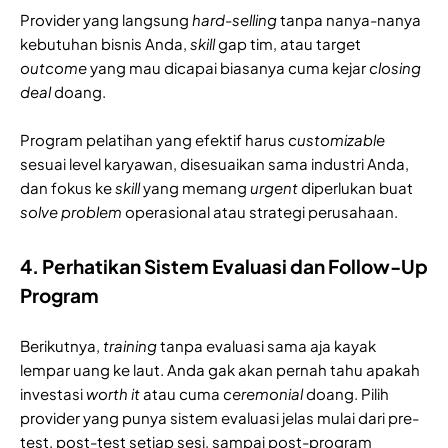
Provider yang langsung
hard-selling
tanpa nanya-nanya
kebutuhan bisnis Anda,
skill
gap tim, atau target
outcome
yang mau dicapai biasanya cuma kejar
closing
deal
doang.
Program pelatihan yang efektif harus
customizable
sesuai level karyawan, disesuaikan sama industri Anda,
dan fokus ke
skill
yang memang
urgent
diperlukan buat
solve problem
operasional atau strategi perusahaan.
4. Perhatikan Sistem Evaluasi dan Follow-Up
Program
Berikutnya,
training
tanpa evaluasi sama aja kayak
lempar uang ke laut. Anda gak akan pernah tahu apakah
investasi
worth it
atau cuma
ceremonial
doang. Pilih
provider yang punya sistem evaluasi jelas mulai dari pre-
test, post-test setiap sesi, sampai post-program