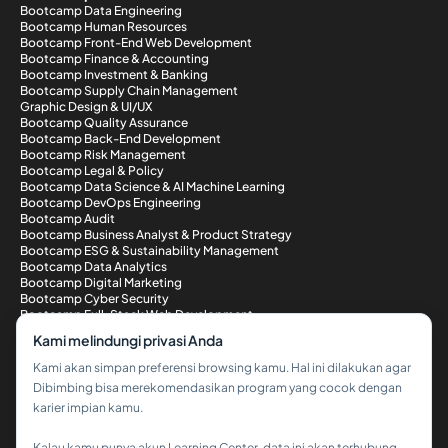
Bootcamp Data Engineering
Bootcamp Human Resources
Bootcamp Front-End Web Development
Bootcamp Finance & Accounting
Bootcamp Investment & Banking
Bootcamp Supply Chain Management
Graphic Design & UI/UX
Bootcamp Quality Assurance
Bootcamp Back-End Development
Bootcamp Risk Management
Bootcamp Legal & Policy
Bootcamp Data Science & AI Machine Learning
Bootcamp DevOps Engineering
Bootcamp Audit
Bootcamp Business Analyst & Product Strategy
Bootcamp ESG & Sustainability Management
Bootcamp Data Analytics
Bootcamp Digital Marketing
Bootcamp Cyber Security
Bootcamp Full-Stack Web Development
Metode Pembayaran
Kami melindungi privasi Anda
Kami akan simpan preferensi browsing kamu. Hal ini dilakukan agar
Dibimbing bisa merekomendasikan program yang cocok dengan
karier impian kamu.
Kalau kamu punya akun Learning Center, data ini akan terhubung