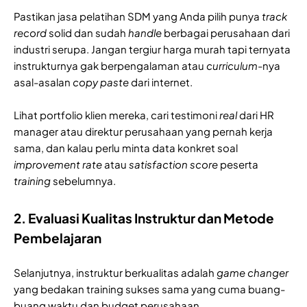
Pastikan jasa pelatihan SDM yang Anda pilih punya
track
record
solid dan sudah
handle
berbagai perusahaan dari
industri serupa. Jangan tergiur harga murah tapi ternyata
instrukturnya gak berpengalaman atau
curriculum
-nya
asal-asalan
copy paste
dari internet.
Lihat portfolio klien mereka, cari testimoni
real
dari HR
manager atau direktur perusahaan yang pernah kerja
sama, dan kalau perlu minta data konkret soal
improvement rate
atau
satisfaction
score
peserta
training
sebelumnya.
2. Evaluasi Kualitas Instruktur dan Metode
Pembelajaran
Selanjutnya, instruktur berkualitas adalah
game changer
yang bedakan training sukses sama yang cuma buang-
buang waktu dan budget perusahaan.