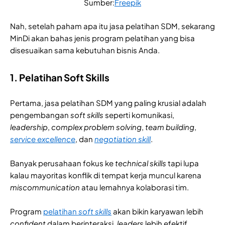
Sumber:
Freepik
Nah, setelah paham apa itu jasa pelatihan SDM, sekarang
MinDi akan bahas jenis program pelatihan yang bisa
disesuaikan sama kebutuhan bisnis Anda.
1. Pelatihan Soft Skills
Pertama, jasa pelatihan SDM yang paling krusial adalah
pengembangan
soft skills
seperti komunikasi,
leadership
,
complex problem solving
,
team building
,
service excellence
, dan
negotiation skill
.
Banyak perusahaan fokus ke
technical skills
tapi lupa
kalau mayoritas konflik di tempat kerja muncul karena
miscommunication
atau lemahnya kolaborasi tim.
Program
pelatihan
soft skills
akan bikin karyawan lebih
confident
dalam berinteraksi,
leaders
lebih efektif