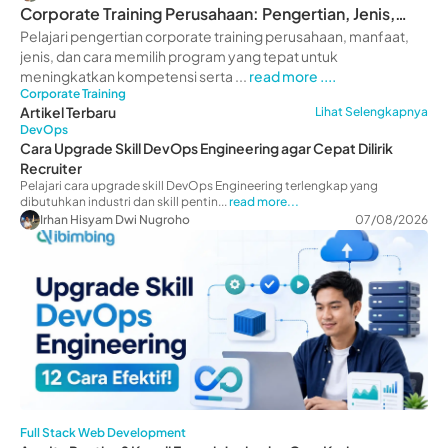
Corporate Training Perusahaan: Pengertian, Jenis,
Manfaat
Pelajari pengertian corporate training perusahaan, manfaat,
jenis, dan cara memilih program yang tepat untuk
meningkatkan kompetensi serta ...
read more ....
Corporate Training
Artikel Terbaru
Lihat Selengkapnya
DevOps
Cara Upgrade Skill DevOps Engineering agar Cepat Dilirik
Recruiter
Pelajari cara upgrade skill DevOps Engineering terlengkap yang
dibutuhkan industri dan skill pentin...
read more...
Irhan Hisyam Dwi Nugroho
07/08/2026
Full Stack Web Development