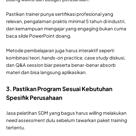
Pastikan trainer punya sertifikasi profesional yang
relevan, pengalaman praktis minimal 5 tahun di industri,
dan kemampuan mengajar yang engaging bukan cuma
baca
slide
PowerPoint doang.
Metode pembelajaran juga harus interaktif seperti
kombinasi teori,
hands-on practice
,
case study
diskusi,
dan Q&A
session
biar peserta benar-benar
absorb
materi dan bisa langsung aplikasikan.
3. Pastikan Program Sesuai Kebutuhan
Spesifik Perusahaan
Jasa pelatihan SDM yang bagus harus
willing
melakukan
need assessment
dulu sebelum tawarkan paket
training
tertentu.