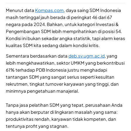
Menurut data
Kompas.com
, daya saing SDM Indonesia
masih tertinggal jauh berada di peringkat 46 dari 67
negara pada 2024. Bahkan, untuk kategori Investasi &
Pengembangan SDM lebih memprihatinkan di posisi 54.
Kondisi ini bukan sekadar angka statistik, tapi alarm keras
kualitas SDM kita sedang dalam kondisi kritis.
Sementara berdasarkan data
deb.sv.ugm.ac.id
, yang
lebih mengkhawatirkan, sektor UMKM yang berkontribusi
61% terhadap PDB Indonesia justru menghadapi
tantangan SDM yang sangat serius seperti kesulitan
rekrutmen, tingkat
turnover
karyawan yang tinggi, dan
minimnya pengetahuan manajerial.
Tanpa jasa pelatihan SDM yang tepat, perusahaan Anda
hanya akan berputar di lingkaran masalah yang sama:
produktivitas rendah, karyawan tidak kompeten, dan
tentunya profit yang stagnan.