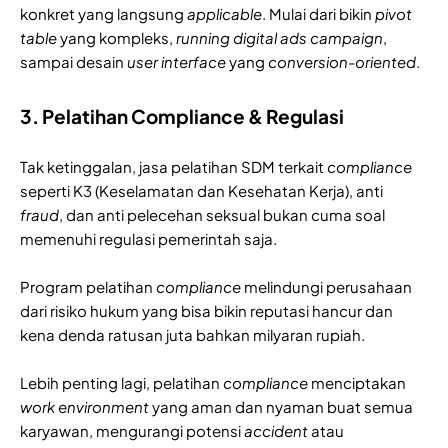
konkret yang langsung
applicable
. Mulai dari bikin
pivot
table
yang kompleks,
running digital ads campaign
,
sampai desain
user interface
yang
conversion-oriented
.
3. Pelatihan Compliance & Regulasi
Tak ketinggalan, jasa pelatihan SDM terkait
compliance
seperti K3 (Keselamatan dan Kesehatan Kerja), anti
fraud
, dan anti pelecehan seksual bukan cuma soal
memenuhi regulasi pemerintah saja.
Program pelatihan
compliance
melindungi perusahaan
dari risiko hukum yang bisa bikin reputasi hancur dan
kena denda ratusan juta bahkan milyaran rupiah.
Lebih penting lagi, pelatihan
compliance
menciptakan
work
environment
yang aman dan nyaman buat semua
karyawan, mengurangi potensi
accident
atau