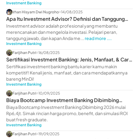
Investment Banking
Irhan Hisyam Dwi Nugroho
14/08/2025
Apa Itu Investment Advisor? Definisi dan Tanggung
Jawabnya
Investment advisor adalah profesional yang membantu
merencanakan dan mengelola investasi. Pelajari peran,
tanggung jawab, dan kapan Anda me...
read more ....
Investment Banking
Farijihan Putri
16/08/2025
Sertifikasi Investment Banking: Jenis, Manfaat, & Cara
Mendapatkannya
Sertifikasi investment banking bantu karier kamu makin
kompetitif! Kenali jenis, manfaat, dan cara mendapatkannya
bareng MinDi!
Investment Banking
Farijihan Putri
10/09/2025
Biaya Bootcamp Investment Banking Dibimbing
2026: Benefit & Realita Pasar Kerja
Biaya Bootcamp Investment Banking Dibimbing 2026 mulai
Rp6,4jt. Simak rincian harga promo, benefit, dan simulasi ROI
buat fresh graduate.
Investment Banking
Farijihan Putri
19/09/2025