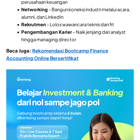
perusahaan keuangan
Networking
– Bangun koneksi industri melalui acara,
alumni, dan LinkedIn
Rekrutmen
– Lolos wawancara teknis dan fit
Pengembangan Karier
– Naik jenjang dari analyst
hingga managing director
Baca Juga:
Rekomendasi Bootcamp Finance
Accounting Online Bersertifikat