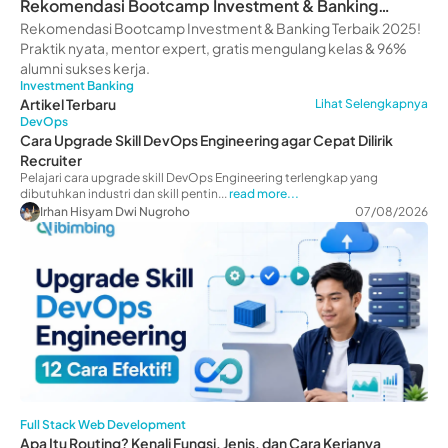
Rekomendasi Bootcamp Investment & Banking
Terbaik [2025]
Rekomendasi Bootcamp Investment & Banking Terbaik 2025!
Praktik nyata, mentor expert, gratis mengulang kelas & 96%
alumni sukses kerja.
Investment Banking
Artikel Terbaru
Lihat Selengkapnya
DevOps
Cara Upgrade Skill DevOps Engineering agar Cepat Dilirik
Recruiter
Pelajari cara upgrade skill DevOps Engineering terlengkap yang
dibutuhkan industri dan skill pentin...
read more...
Irhan Hisyam Dwi Nugroho
07/08/2026
Full Stack Web Development
Apa Itu Routing? Kenali Fungsi, Jenis, dan Cara Kerjanya