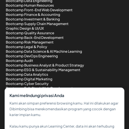
Bootcamp Data Engineering
Bootcamp Human Resources
Bootcamp Front-End Web Development
Bootcamp Finance & Accounting
Bootcamp Investment & Banking
Bootcamp Supply Chain Management
Graphic Design & UI/UX
Bootcamp Quality Assurance
Bootcamp Back-End Development
Bootcamp Risk Management
Bootcamp Legal & Policy
Bootcamp Data Science & AI Machine Learning
Bootcamp DevOps Engineering
Bootcamp Audit
Bootcamp Business Analyst & Product Strategy
Bootcamp ESG & Sustainability Management
Bootcamp Data Analytics
Bootcamp Digital Marketing
Bootcamp Cyber Security
Bootcamp Full-Stack Web Development
Metode Pembayaran
Kami melindungi privasi Anda
Kami akan simpan preferensi browsing kamu. Hal ini dilakukan agar
Dibimbing bisa merekomendasikan program yang cocok dengan
karier impian kamu.
Kalau kamu punya akun Learning Center, data ini akan terhubung