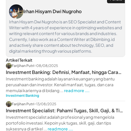
Irhan Hisyam Dwi Nugroho
Irhan Hisyam Dwi Nugroho is an SEO Specialist and Content
Writer with 4 years of experience in optimizing websites and
writing relevant content for various brands and industries.
Currently, I also work as a Content Writer at Dibimbing.id
and actively share content about technology, SEO, and
digital marketing through various platforms.
Artikel Terkait
Farijihan Putri
08/08/2025
Investment Banking: Definisi, Manfaat, hingga Cara
Memulai Kariernya
Investment banking adalah layanan keuangan yang bantu
perusahaan dan investor. Kenali manfaat, tugas, dan cara
memulai kariernya di bidang ...
read more ....
Investment Banking
Farijihan Putri
13/08/2025
Investment Specialist: Pahami Tugas, Skill, Gaji, & Tips
Sukses
Investment specialist adalah profesional yang mengelola
portofolio investasi. Kepoin yuk tugas, skill, gaji, dan tips
suksesnya di artikel ...
read more ....