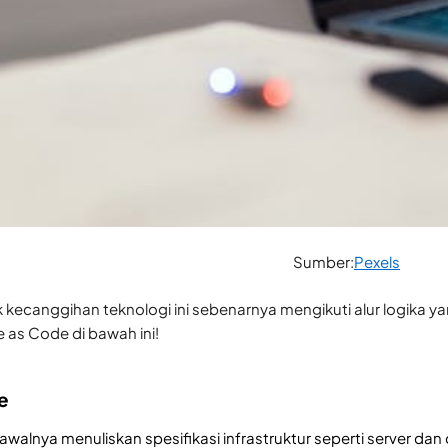
Sumber:
Pexels
k kecanggihan teknologi ini sebenarnya mengikuti alur logika
re as Code di bawah ini!
de
alnya menuliskan spesifikasi infrastruktur seperti server da