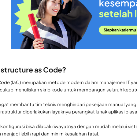
rastructure as Code?
 Code
(IaC) merupakan metode modern dalam manajemen IT yang
cukup menuliskan skrip kode untuk membangun seluruh kebutu
ngat membantu tim teknis menghindari pekerjaan manual yang s
astruktur diperlakukan layaknya perangkat lunak aplikasi b
onfigurasi bisa dilacak riwayatnya dengan mudah melalui sistem 
 menjadi lebih rapi dan minim kesalahan fatal.