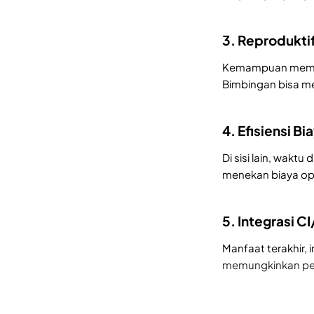
3. Reproduktif
Kemampuan memban
Bimbingan bisa me
4. Efisiensi Bi
Di sisi lain, wakt
menekan biaya ope
5. Integrasi C
Manfaat terakhir, 
memungkinkan pemb