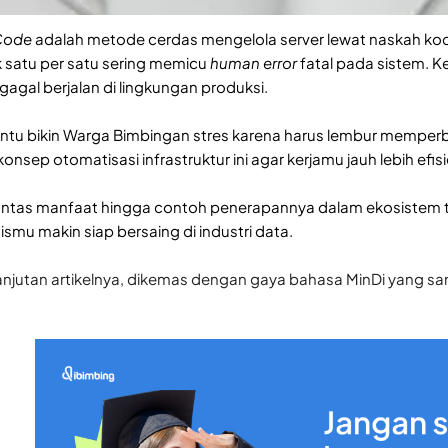
 Code
adalah metode cerdas mengelola server lewat naskah kode
 satu per satu sering memicu
human error
fatal pada sistem. K
gagal berjalan di lingkungan produksi.
tentu bikin Warga Bimbingan stres karena harus lembur memper
ep otomatisasi infrastruktur ini agar kerjamu jauh lebih efis
untas manfaat hingga contoh penerapannya dalam ekosistem tekn
ismu makin siap bersaing di industri data.
lanjutan artikelnya, dikemas dengan gaya bahasa MinDi yang sa