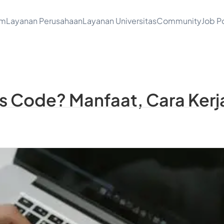
am
Layanan Perusahaan
Layanan Universitas
Community
Job Po
 as Code? Manfaat, Cara Ker