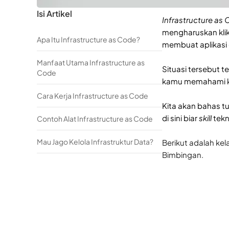
Isi Artikel
Infrastructure as
mengharuskan klik
Apa Itu Infrastructure as Code?
membuat aplikasi 
Manfaat Utama Infrastructure as
Situasi tersebut 
Code
kamu memahami kons
Cara Kerja Infrastructure as Code
Kita akan bahas t
di sini biar
skill
tekn
Contoh Alat Infrastructure as Code
Mau Jago Kelola Infrastruktur Data?
Berikut adalah ke
Bimbingan.