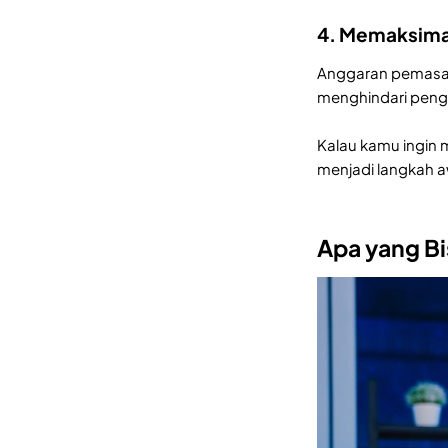
4. Memaksima
Anggaran pemasar
menghindari pengel
Kalau kamu ingin 
menjadi langkah a
Apa yang Bi