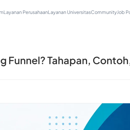
am
Layanan Perusahaan
Layanan Universitas
Community
Job Po
ing Funnel? Tahapan, Contoh