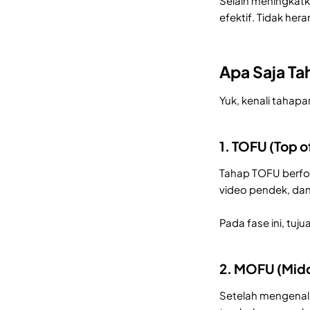
Selain meningkatk
efektif. Tidak hera
Apa Saja Ta
Yuk, kenali tahap
1. TOFU (Top o
Tahap TOFU berfok
video pendek, dan
Pada fase ini, tu
2. MOFU (Midd
Setelah mengena