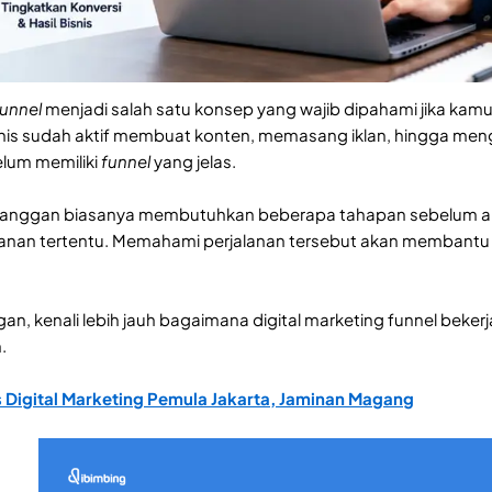
funnel
menjadi salah satu konsep yang wajib dipahami jika kam
isnis sudah aktif membuat konten, memasang iklan, hingga menge
lum memiliki
funnel
yang jelas.
elanggan biasanya membutuhkan beberapa tahapan sebelum a
an tertentu. Memahami perjalanan tersebut akan membantu ma
an, kenali lebih jauh bagaimana digital marketing funnel beke
.
 Digital Marketing Pemula Jakarta, Jaminan Magang