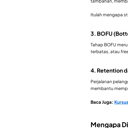
tambahan, memban
Itulah mengapa st
3. BOFU (Bott
Tahap BOFU merup
terbatas, atau
free
4. Retention 
Perjalanan pelang
membantu memper
Baca Juga:
Kursus
Mengapa Dig